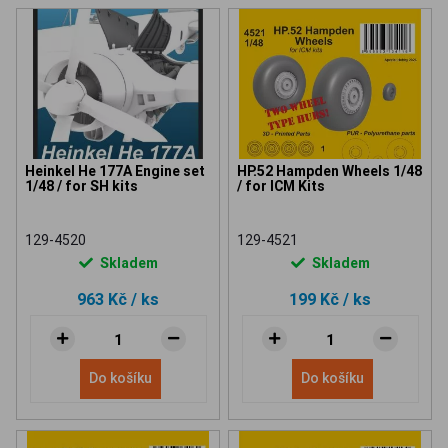
Heinkel He 177A Engine set
HP.52 Hampden Wheels 1/48
1/48 / for SH kits
/ for ICM Kits
129-4520
129-4521
Skladem
Skladem
963 Kč
/ ks
199 Kč
/ ks
Do košíku
Do košíku