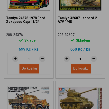
Tamiya 24376 1978 Ford
Tamiya 32607 Leopard 2
Zakspeed Capri 1/24
A7V 1/48
208-24376
208-32607
Skladem
Skladem
699 Kč
/ ks
650 Kč
/ ks
Do košíku
Do košíku