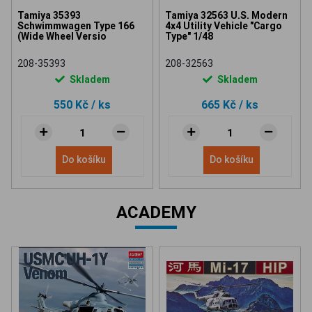
Tamiya 35393
Tamiya 32563 U.S. Modern
Schwimmwagen Type 166
4x4 Utility Vehicle "Cargo
(Wide Wheel Versio
Type" 1/48
208-35393
208-32563
Skladem
Skladem
550 Kč
/ ks
665 Kč
/ ks
Do košíku
Do košíku
ACADEMY