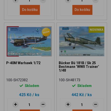
Do košíku
Do košíku
NOVINKA
P-40M Warhawk 1/72
Bücker Bü 181B / Sk 25
Bestmann ‘WWII Trainer’
1/48
100-SH72382
100-SH48173
Skladem
Skladem
425 Kč
/ ks
442 Kč
/ ks