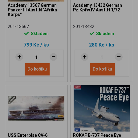
Academy 13567 German
Academy 13432 German
Panzer III Ausf.N "Afrika
Pz.Kpfw.IV Ausf.H 1/72
Korps"
201-13567
201-13432
Skladem
Skladem
799 Kč
/ ks
280 Kč
/ ks
Do košíku
Do košíku
USS Enterpise CV-6
ROKAF E-737 Peace Eye