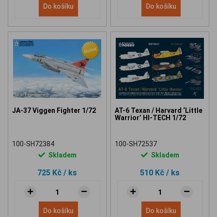
Do košíku
Do košíku
JA-37 Viggen Fighter 1/72
AT-6 Texan / Harvard ‘Little
Warrior’ HI-TECH 1/72
100-SH72384
100-SH72537
Skladem
Skladem
725 Kč
/ ks
510 Kč
/ ks
Do košíku
Do košíku