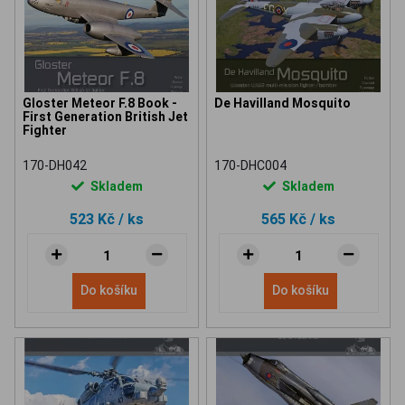
Gloster Meteor F.8 Book -
De Havilland Mosquito
First Generation British Jet
Fighter
170-DH042
170-DHC004
Skladem
Skladem
523 Kč
/ ks
565 Kč
/ ks
Do košíku
Do košíku