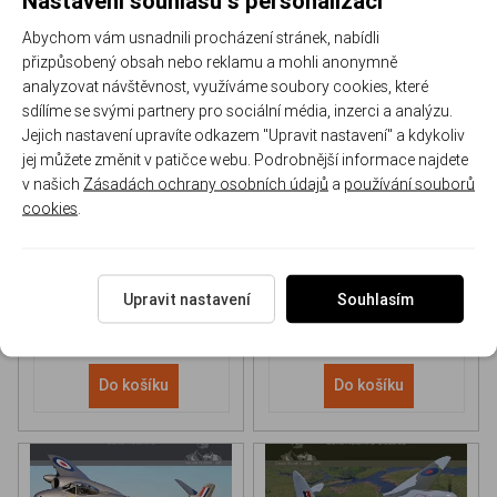
Abychom vám usnadnili procházení stránek, nabídli
přizpůsobený obsah nebo reklamu a mohli anonymně
analyzovat návštěvnost, využíváme soubory cookies, které
sdílíme se svými partnery pro sociální média, inzerci a analýzu.
Jejich nastavení upravíte odkazem "Upravit nastavení" a kdykoliv
NH 90 helicopter Book
P-51D Mustang Book
jej můžete změnit v patičce webu. Podrobnější informace najdete
v našich
Zásadách ochrany osobních údajů
a
používání souborů
cookies
.
170-DH043
170-DHC006
Skladem
Skladem
613 Kč
/ ks
565 Kč
/ ks
Upravit nastavení
Souhlasím
Do košíku
Do košíku