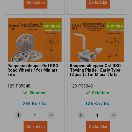
Do košíku
Do košíku
NOVINKA
NOVINKA
Raupenschlepper Ost RSO
Raupenschlepper Ost RSO
Road Wheels / for Miniart
Towing Pintle - Early Type
kits
(2 pcs.) / for Miniart kits
129-P35048
129-P35049
Skladem
Skladem
284 Kč
/ ks
136 Kč
/ ks
Do košíku
Do košíku