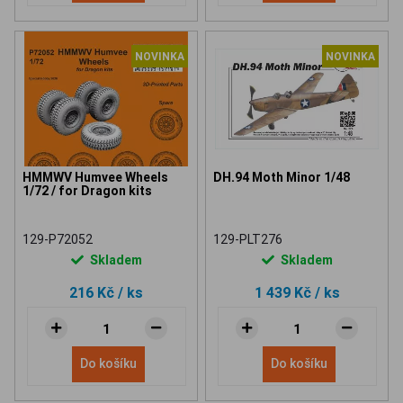
NOVINKA
NOVINKA
HMMWV Humvee Wheels
DH.94 Moth Minor 1/48
1/72 / for Dragon kits
129-P72052
129-PLT276
Skladem
Skladem
216 Kč
/ ks
1 439 Kč
/ ks
Do košíku
Do košíku