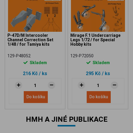
P-47D/M Intercooler
Mirage F.1 Undercarriage
Channel Correction Set
Legs 1/72 / for Special
1/48 / for Tamiya kits
Hobby kits
129-P48052
129-P72050
Skladem
Skladem
216 Kč
/ ks
295 Kč
/ ks
Do košíku
Do košíku
HMH A JINÉ PUBLIKACE