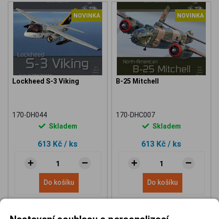
NOVINKA
NOVINKA
Lockheed S-3 Viking
B-25 Mitchell
170-DH044
170-DHC007
Skladem
Skladem
613 Kč
/ ks
613 Kč
/ ks
Do košíku
Do košíku
Nastavení souhlasu s personalizací