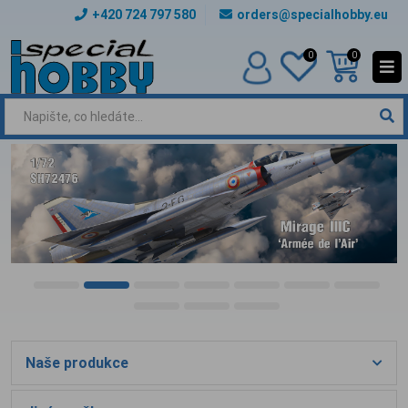
+420 724 797 580
orders@specialhobby.eu
0
0
Naše produkce