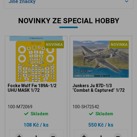
Jiné značky
NOVINKY ZE SPECIAL HOBBY
NOVINKA
NOVINKA
Focke Wulf Fw 189A-1/2
Junkers Ju 87D-1/3
UHU MASK 1/72
‘Combat & Captured’ 1/72
100-M72069
100-SH72542
Skladem
Skladem
108 Kč
/ ks
550 Kč
/ ks