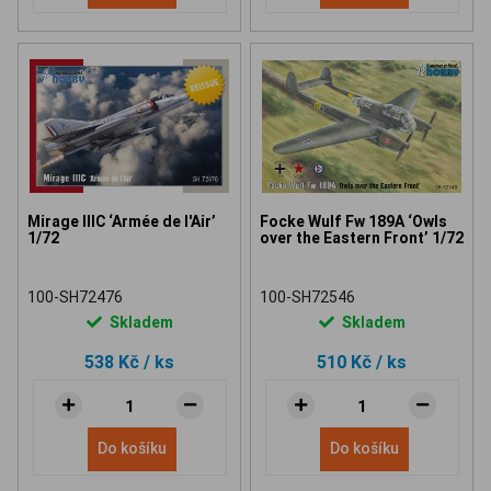
Mirage IIIC ‘Armée de l'Air’
Focke Wulf Fw 189A ‘Owls
1/72
over the Eastern Front’ 1/72
100-SH72476
100-SH72546
Skladem
Skladem
538 Kč
/ ks
510 Kč
/ ks
Do košíku
Do košíku