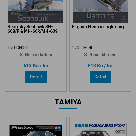
Sikorsky Seahawk SH-
English Electric Lightning
60B/F & MH-60R/MH-60S
170-DH041
170-DH040
Není skladem
Není skladem
613 Kč
/ ks
613 Kč
/ ks
Detail
Detail
TAMIYA