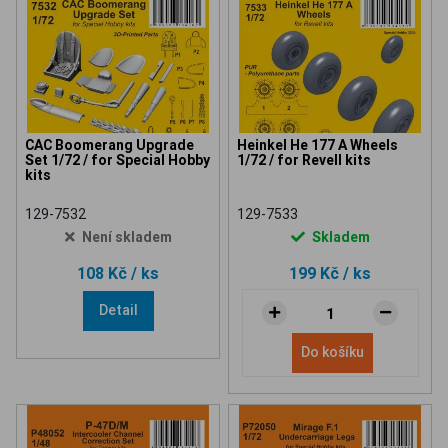
CAC Boomerang Upgrade
Heinkel He 177 A Wheels
Set 1/72 / for Special Hobby
1/72 / for Revell kits
kits
129-7532
129-7533
Není skladem
Skladem
108 Kč
/ ks
199 Kč
/ ks
Detail
Do košíku