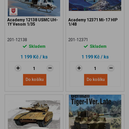
Academy 12138 USMC UH-
Academy 12371 Mi-17 HIP
1Y Venom 1/35
1/48
201-12138
201-12371
Skladem
Skladem
1 199 Kč
/ ks
1 199 Kč
/ ks
Do košíku
Do košíku