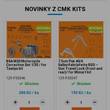
NOVINKY Z CMK KITS
NOVINKA
NOVINKA
BSA M20 Motorcycle
7.5cm Pak 40/4.
Correction Set 1/35 / for
Selbstfahrlafette RSO –
Tamiya kit
Gun Travel Lock (front and
rear)/ for Miniart kit
129-P35046
129-P35047
Skladem
Skladem
386 Kč
/ ks
193 Kč
/ ks