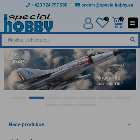
+420 724 797 580
orders@specialhobby.eu
0
0
Naše produkce