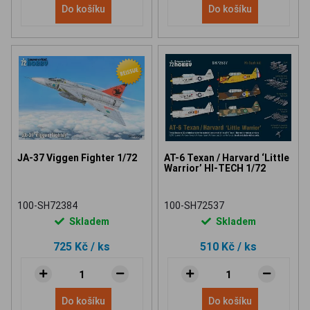
Do košíku
Do košíku
JA-37 Viggen Fighter 1/72
AT-6 Texan / Harvard ‘Little
Warrior’ HI-TECH 1/72
100-SH72384
100-SH72537
Skladem
Skladem
725 Kč
/ ks
510 Kč
/ ks
Do košíku
Do košíku