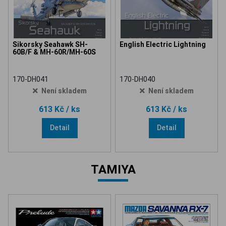
Sikorsky Seahawk SH-
English Electric Lightning
60B/F & MH-60R/MH-60S
170-DH041
170-DH040
Není skladem
Není skladem
613 Kč
/ ks
613 Kč
/ ks
Detail
Detail
TAMIYA