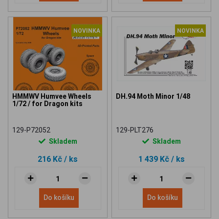
NOVINKA
NOVINKA
HMMWV Humvee Wheels
DH.94 Moth Minor 1/48
1/72 / for Dragon kits
129-P72052
129-PLT276
Skladem
Skladem
216 Kč
/ ks
1 439 Kč
/ ks
Do košíku
Do košíku