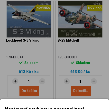
NOVINKA
NOVINKA
Lockheed S-3 Viking
B-25 Mitchell
170-DH044
170-DHC007
Skladem
Skladem
613 Kč
/ ks
613 Kč
/ ks
Do košíku
Do košíku
Nastavení souhlasu s personalizací