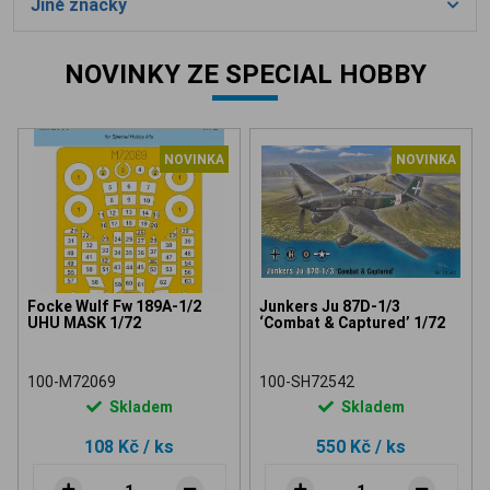
Jiné značky
NOVINKY ZE SPECIAL HOBBY
NOVINKA
NOVINKA
Focke Wulf Fw 189A-1/2
Junkers Ju 87D-1/3
UHU MASK 1/72
‘Combat & Captured’ 1/72
100-M72069
100-SH72542
Skladem
Skladem
108 Kč
/ ks
550 Kč
/ ks