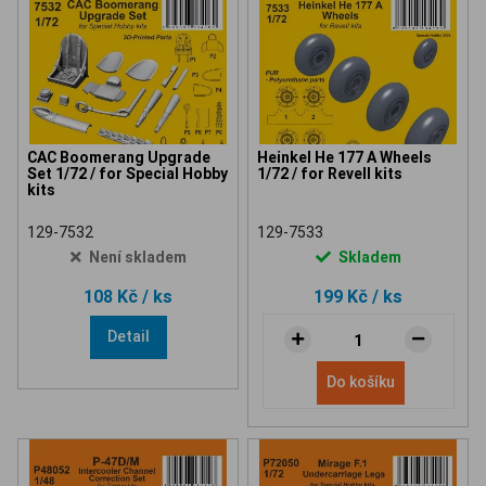
CAC Boomerang Upgrade
Heinkel He 177 A Wheels
Set 1/72 / for Special Hobby
1/72 / for Revell kits
kits
129-7532
129-7533
Není skladem
Skladem
108 Kč
/ ks
199 Kč
/ ks
Detail
Do košíku