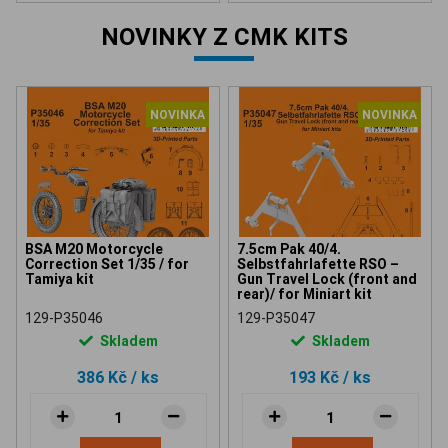
NOVINKY Z CMK KITS
NOVINKA
NOVINKA
BSA M20 Motorcycle
7.5cm Pak 40/4.
Correction Set 1/35 / for
Selbstfahrlafette RSO –
Tamiya kit
Gun Travel Lock (front and
rear)/ for Miniart kit
129-P35046
129-P35047
Skladem
Skladem
386 Kč
/ ks
193 Kč
/ ks