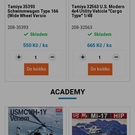
Tamiya 35393
Tamiya 32563 U.S. Modern
Schwimmwagen Type 166
4x4 Utility Vehicle "Cargo
(Wide Wheel Versio
Type" 1/48
208-35393
208-32563
Skladem
Skladem
550 Kč
/ ks
665 Kč
/ ks
Do košíku
Do košíku
ACADEMY