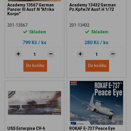
Academy 13567 German
Academy 13432 German
Panzer III Ausf.N "Afrika
Pz.Kpfw.IV Ausf.H 1/72
Korps"
201-13567
201-13432
Skladem
Skladem
799 Kč
/ ks
280 Kč
/ ks
Do košíku
Do košíku
USS Enterpise CV-6
ROKAF E-737 Peace Eye