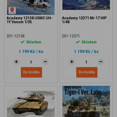
Academy 12138 USMC UH-
Academy 12371 Mi-17 HIP
1Y Venom 1/35
1/48
201-12138
201-12371
Skladem
Skladem
1 199 Kč
/ ks
1 199 Kč
/ ks
Do košíku
Do košíku