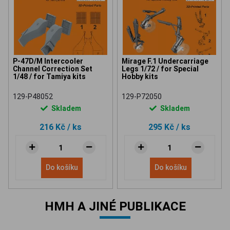
P-47D/M Intercooler
Mirage F.1 Undercarriage
Channel Correction Set
Legs 1/72 / for Special
1/48 / for Tamiya kits
Hobby kits
129-P48052
129-P72050
Skladem
Skladem
216 Kč
/ ks
295 Kč
/ ks
Do košíku
Do košíku
HMH A JINÉ PUBLIKACE