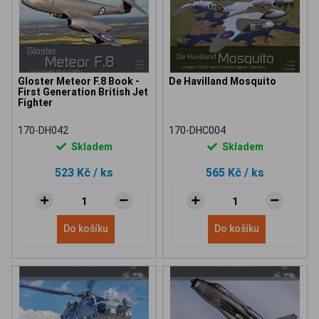
Gloster Meteor F.8 Book -
De Havilland Mosquito
First Generation British Jet
Fighter
170-DH042
170-DHC004
Skladem
Skladem
523 Kč
/ ks
565 Kč
/ ks
Do košíku
Do košíku