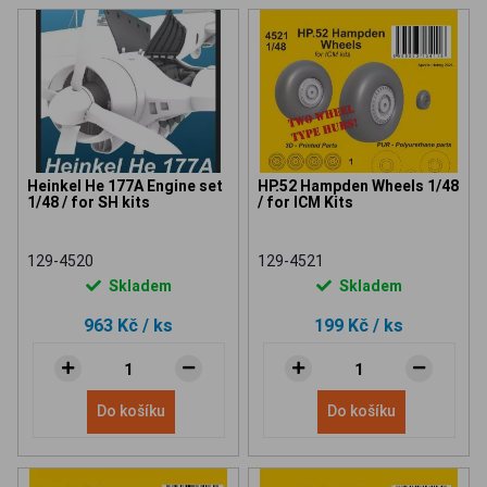
Heinkel He 177A Engine set
HP.52 Hampden Wheels 1/48
1/48 / for SH kits
/ for ICM Kits
129-4520
129-4521
Skladem
Skladem
963 Kč
/ ks
199 Kč
/ ks
Do košíku
Do košíku