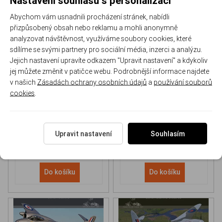
Abychom vám usnadnili procházení stránek, nabídli
přizpůsobený obsah nebo reklamu a mohli anonymně
analyzovat návštěvnost, využíváme soubory cookies, které
sdílíme se svými partnery pro sociální média, inzerci a analýzu.
Jejich nastavení upravíte odkazem "Upravit nastavení" a kdykoliv
NH 90 helicopter Book
P-51D Mustang Book
jej můžete změnit v patičce webu. Podrobnější informace najdete
v našich
Zásadách ochrany osobních údajů
a
používání souborů
cookies
.
170-DH043
170-DHC006
Skladem
Skladem
613 Kč
/ ks
565 Kč
/ ks
Upravit nastavení
Souhlasím
Do košíku
Do košíku