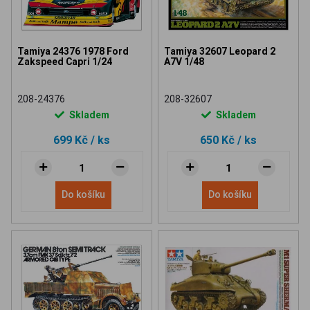
Tamiya 24376 1978 Ford
Tamiya 32607 Leopard 2
Zakspeed Capri 1/24
A7V 1/48
208-24376
208-32607
Skladem
Skladem
699 Kč
/ ks
650 Kč
/ ks
Do košíku
Do košíku