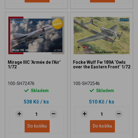
Mirage IIIC ‘Armée de l'Air’
Focke Wulf Fw 189A ‘Owls
1/72
over the Eastern Front’ 1/72
100-SH72476
100-SH72546
Skladem
Skladem
538 Kč
/ ks
510 Kč
/ ks
Do košíku
Do košíku