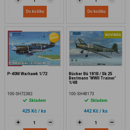
Do košíku
Do košíku
NOVINKA
P-40M Warhawk 1/72
Bücker Bü 181B / Sk 25
Bestmann ‘WWII Trainer’
1/48
100-SH72382
100-SH48173
Skladem
Skladem
425 Kč
/ ks
442 Kč
/ ks