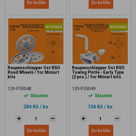
Do košíku
Do košíku
NOVINKA
NOVINKA
Raupenschlepper Ost RSO
Raupenschlepper Ost RSO
Road Wheels / for Miniart
Towing Pintle - Early Type
kits
(2 pcs.) / for Miniart kits
129-P35048
129-P35049
Skladem
Skladem
284 Kč
/ ks
136 Kč
/ ks
Do košíku
Do košíku