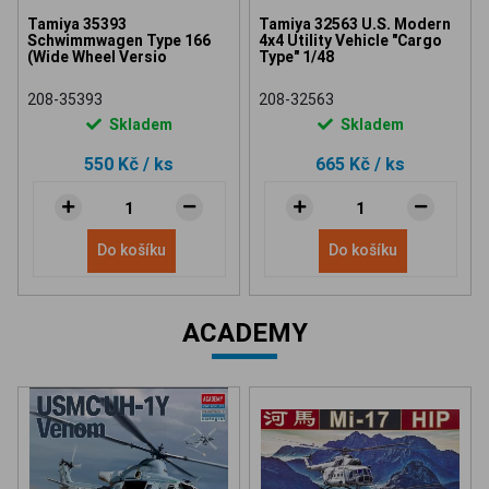
Tamiya 35393
Tamiya 32563 U.S. Modern
Schwimmwagen Type 166
4x4 Utility Vehicle "Cargo
(Wide Wheel Versio
Type" 1/48
208-35393
208-32563
Skladem
Skladem
550 Kč
/ ks
665 Kč
/ ks
Do košíku
Do košíku
ACADEMY