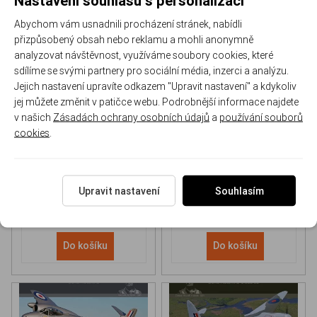
Abychom vám usnadnili procházení stránek, nabídli
přizpůsobený obsah nebo reklamu a mohli anonymně
analyzovat návštěvnost, využíváme soubory cookies, které
sdílíme se svými partnery pro sociální média, inzerci a analýzu.
Jejich nastavení upravíte odkazem "Upravit nastavení" a kdykoliv
NH 90 helicopter Book
P-51D Mustang Book
jej můžete změnit v patičce webu. Podrobnější informace najdete
v našich
Zásadách ochrany osobních údajů
a
používání souborů
cookies
.
170-DH043
170-DHC006
Skladem
Skladem
613 Kč
/ ks
565 Kč
/ ks
Upravit nastavení
Souhlasím
Do košíku
Do košíku