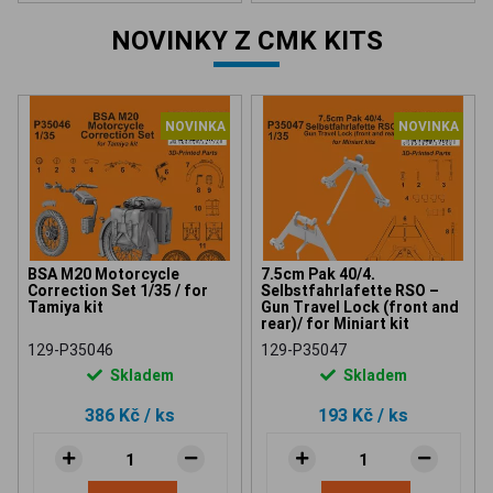
NOVINKY Z CMK KITS
NOVINKA
NOVINKA
BSA M20 Motorcycle
7.5cm Pak 40/4.
Correction Set 1/35 / for
Selbstfahrlafette RSO –
Tamiya kit
Gun Travel Lock (front and
rear)/ for Miniart kit
129-P35046
129-P35047
Skladem
Skladem
386 Kč
/ ks
193 Kč
/ ks