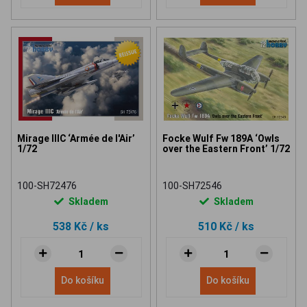
Mirage IIIC ‘Armée de l'Air’
Focke Wulf Fw 189A ‘Owls
1/72
over the Eastern Front’ 1/72
100-SH72476
100-SH72546
Skladem
Skladem
538 Kč
/ ks
510 Kč
/ ks
Do košíku
Do košíku