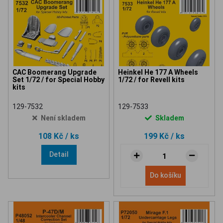
CAC Boomerang Upgrade
Heinkel He 177 A Wheels
Set 1/72 / for Special Hobby
1/72 / for Revell kits
kits
129-7532
129-7533
Není skladem
Skladem
108 Kč
/ ks
199 Kč
/ ks
Detail
Do košíku