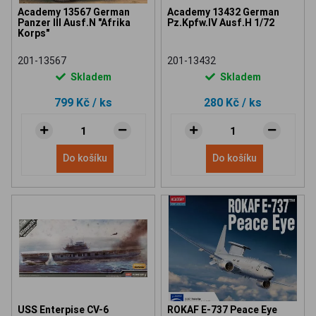
Academy 13567 German
Academy 13432 German
Panzer III Ausf.N "Afrika
Pz.Kpfw.IV Ausf.H 1/72
Korps"
201-13567
201-13432
Skladem
Skladem
799 Kč
/ ks
280 Kč
/ ks
Do košíku
Do košíku
USS Enterpise CV-6
ROKAF E-737 Peace Eye