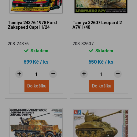
Tamiya 24376 1978 Ford
Tamiya 32607 Leopard 2
Zakspeed Capri 1/24
A7V 1/48
208-24376
208-32607
Skladem
Skladem
699 Kč
/ ks
650 Kč
/ ks
Do košíku
Do košíku