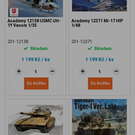
Academy 12138 USMC UH-
Academy 12371 Mi-17 HIP
1Y Venom 1/35
1/48
201-12138
201-12371
Skladem
Skladem
1 199 Kč
/ ks
1 199 Kč
/ ks
Do košíku
Do košíku