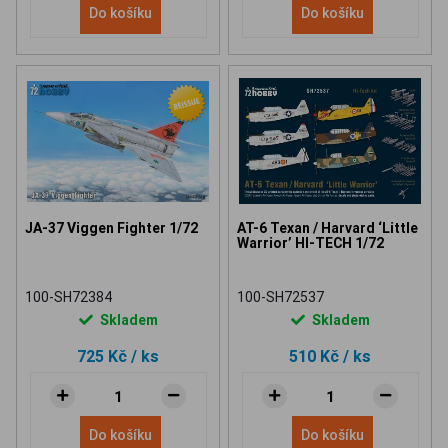
Do košíku
Do košíku
JA-37 Viggen Fighter 1/72
AT-6 Texan / Harvard ‘Little
Warrior’ HI-TECH 1/72
100-SH72384
100-SH72537
Skladem
Skladem
725 Kč
/ ks
510 Kč
/ ks
Do košíku
Do košíku