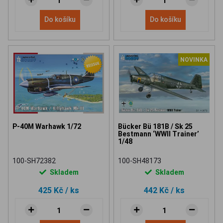
Do košíku
Do košíku
NOVINKA
P-40M Warhawk 1/72
Bücker Bü 181B / Sk 25
Bestmann ‘WWII Trainer’
1/48
100-SH72382
100-SH48173
Skladem
Skladem
425 Kč
/ ks
442 Kč
/ ks