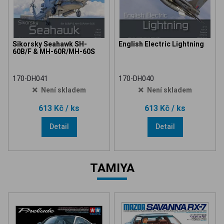
Sikorsky Seahawk SH-
English Electric Lightning
60B/F & MH-60R/MH-60S
170-DH041
170-DH040
Není skladem
Není skladem
613 Kč
/ ks
613 Kč
/ ks
Detail
Detail
TAMIYA