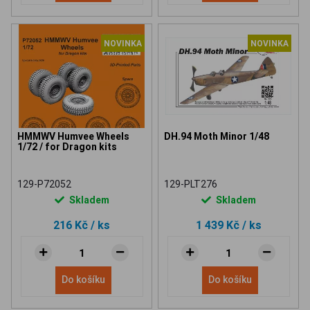
NOVINKA
NOVINKA
HMMWV Humvee Wheels
DH.94 Moth Minor 1/48
1/72 / for Dragon kits
129-P72052
129-PLT276
Skladem
Skladem
216 Kč
/ ks
1 439 Kč
/ ks
Do košíku
Do košíku