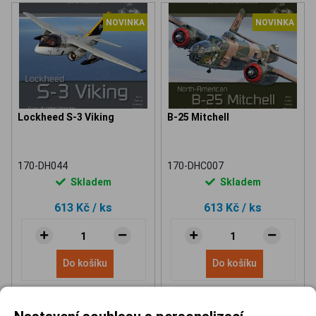
NOVINKA
NOVINKA
Lockheed S-3 Viking
B-25 Mitchell
170-DH044
170-DHC007
Skladem
Skladem
613 Kč
/ ks
613 Kč
/ ks
Do košíku
Do košíku
Nastavení souhlasu s personalizací