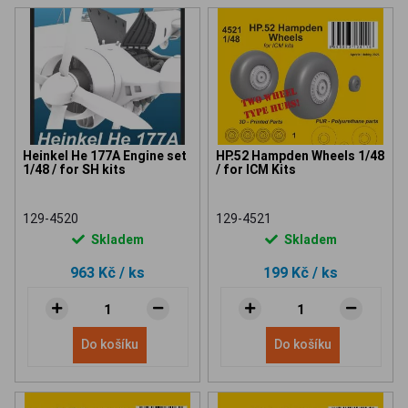
Heinkel He 177A Engine set
HP.52 Hampden Wheels 1/48
1/48 / for SH kits
/ for ICM Kits
129-4520
129-4521
Skladem
Skladem
963 Kč
/ ks
199 Kč
/ ks
Do košíku
Do košíku