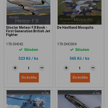
Gloster Meteor F.8 Book -
De Havilland Mosquito
First Generation British Jet
Fighter
170-DH042
170-DHC004
Skladem
Skladem
523 Kč
/ ks
565 Kč
/ ks
Do košíku
Do košíku