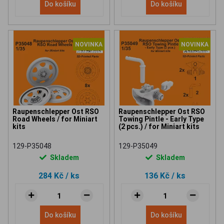
Do košíku
Do košíku
NOVINKA
NOVINKA
Raupenschlepper Ost RSO
Raupenschlepper Ost RSO
Road Wheels / for Miniart
Towing Pintle - Early Type
kits
(2 pcs.) / for Miniart kits
129-P35048
129-P35049
Skladem
Skladem
284 Kč
/ ks
136 Kč
/ ks
Do košíku
Do košíku