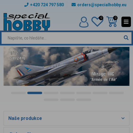
+420 724 797 580
orders@specialhobby.eu
0
0
Naše produkce