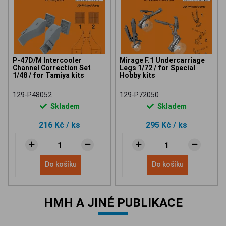
P-47D/M Intercooler
Mirage F.1 Undercarriage
Channel Correction Set
Legs 1/72 / for Special
1/48 / for Tamiya kits
Hobby kits
129-P48052
129-P72050
Skladem
Skladem
216 Kč
/ ks
295 Kč
/ ks
Do košíku
Do košíku
HMH A JINÉ PUBLIKACE