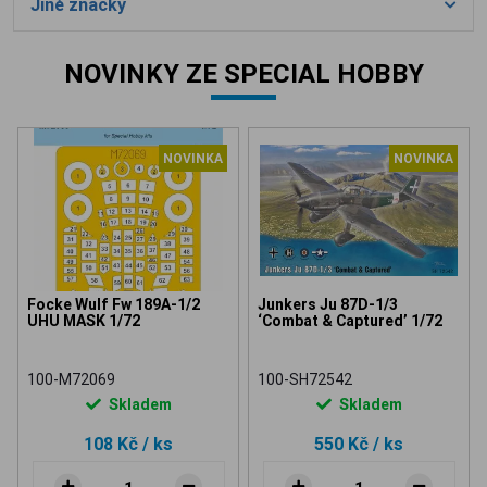
Jiné značky
NOVINKY ZE SPECIAL HOBBY
NOVINKA
NOVINKA
Focke Wulf Fw 189A-1/2
Junkers Ju 87D-1/3
UHU MASK 1/72
‘Combat & Captured’ 1/72
100-M72069
100-SH72542
Skladem
Skladem
108 Kč
/ ks
550 Kč
/ ks