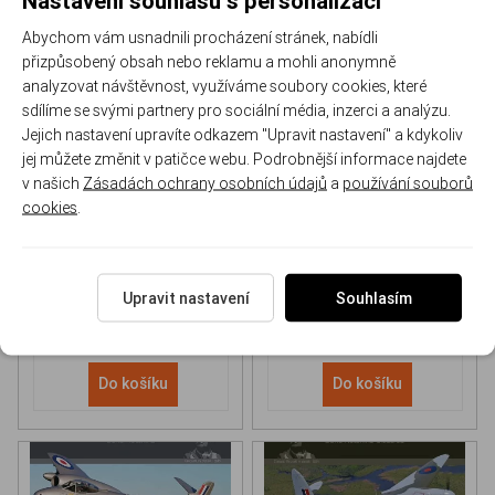
Abychom vám usnadnili procházení stránek, nabídli
přizpůsobený obsah nebo reklamu a mohli anonymně
analyzovat návštěvnost, využíváme soubory cookies, které
sdílíme se svými partnery pro sociální média, inzerci a analýzu.
Jejich nastavení upravíte odkazem "Upravit nastavení" a kdykoliv
NH 90 helicopter Book
P-51D Mustang Book
jej můžete změnit v patičce webu. Podrobnější informace najdete
v našich
Zásadách ochrany osobních údajů
a
používání souborů
cookies
.
170-DH043
170-DHC006
Skladem
Skladem
613 Kč
/ ks
565 Kč
/ ks
Upravit nastavení
Souhlasím
Do košíku
Do košíku