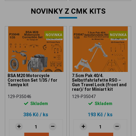
NOVINKY Z CMK KITS
NOVINKA
NOVINKA
BSA M20 Motorcycle
7.5cm Pak 40/4.
Correction Set 1/35 / for
Selbstfahrlafette RSO –
Tamiya kit
Gun Travel Lock (front and
rear)/ for Miniart kit
129-P35046
129-P35047
Skladem
Skladem
386 Kč
/ ks
193 Kč
/ ks