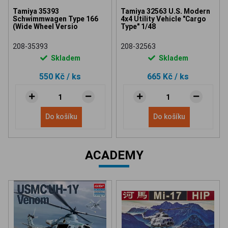
Tamiya 35393
Tamiya 32563 U.S. Modern
Schwimmwagen Type 166
4x4 Utility Vehicle "Cargo
(Wide Wheel Versio
Type" 1/48
208-35393
208-32563
Skladem
Skladem
550 Kč
/ ks
665 Kč
/ ks
Do košíku
Do košíku
ACADEMY