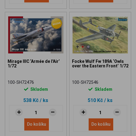
Mirage IIIC ‘Armée de l'Air’
Focke Wulf Fw 189A ‘Owls
1/72
over the Eastern Front’ 1/72
100-SH72476
100-SH72546
Skladem
Skladem
538 Kč
/ ks
510 Kč
/ ks
Do košíku
Do košíku