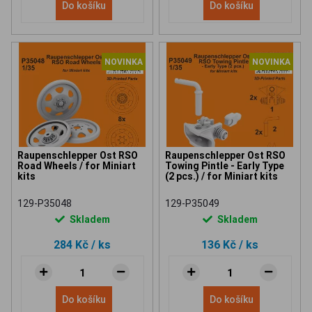
Do košíku
Do košíku
NOVINKA
NOVINKA
Raupenschlepper Ost RSO
Raupenschlepper Ost RSO
Road Wheels / for Miniart
Towing Pintle - Early Type
kits
(2 pcs.) / for Miniart kits
129-P35048
129-P35049
Skladem
Skladem
284 Kč
/ ks
136 Kč
/ ks
Do košíku
Do košíku