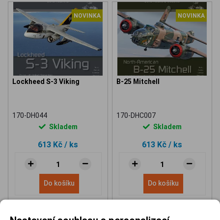
NOVINKA
NOVINKA
Lockheed S-3 Viking
B-25 Mitchell
170-DH044
170-DHC007
Skladem
Skladem
613 Kč
/ ks
613 Kč
/ ks
Do košíku
Do košíku
Nastavení souhlasu s personalizací