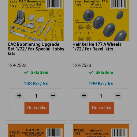
CAC Boomerang Upgrade
Heinkel He 177 A Wheels
Set 1/72 / for Special Hobby
1/72 / for Revell kits
kits
129-7532
129-7533
Skladem
Skladem
108 Kč
/ ks
199 Kč
/ ks
Do košíku
Do košíku