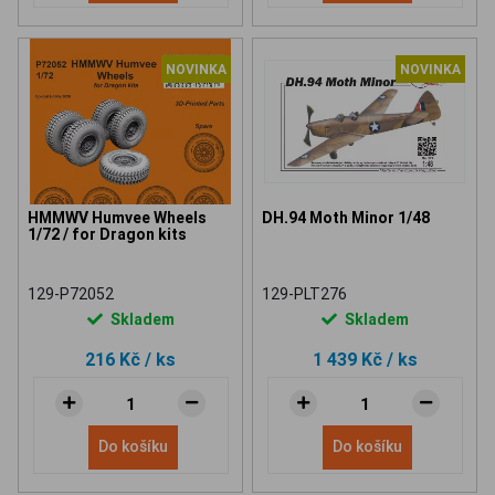
NOVINKA
NOVINKA
HMMWV Humvee Wheels
DH.94 Moth Minor 1/48
1/72 / for Dragon kits
129-P72052
129-PLT276
Skladem
Skladem
216 Kč
/ ks
1 439 Kč
/ ks
Do košíku
Do košíku