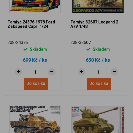
Tamiya 24376 1978 Ford
Tamiya 32607 Leopard 2
Zakspeed Capri 1/24
A7V 1/48
208-24376
208-32607
Skladem
Skladem
699 Kč
/ ks
650 Kč
/ ks
Do košíku
Do košíku