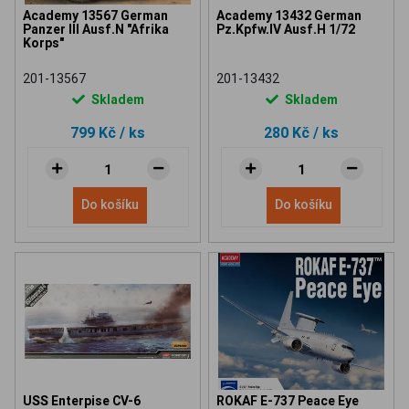
Academy 13567 German
Academy 13432 German
Panzer III Ausf.N "Afrika
Pz.Kpfw.IV Ausf.H 1/72
Korps"
201-13567
201-13432
Skladem
Skladem
799 Kč
/ ks
280 Kč
/ ks
Do košíku
Do košíku
USS Enterpise CV-6
ROKAF E-737 Peace Eye