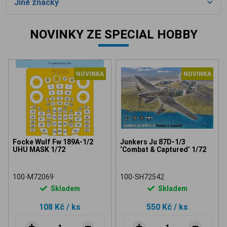
Jiné značky
NOVINKY ZE SPECIAL HOBBY
NOVINKA
NOVINKA
Focke Wulf Fw 189A-1/2
Junkers Ju 87D-1/3
UHU MASK 1/72
‘Combat & Captured’ 1/72
100-M72069
100-SH72542
Skladem
Skladem
108 Kč
/ ks
550 Kč
/ ks