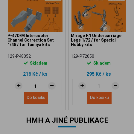
P-47D/M Intercooler
Mirage F.1 Undercarriage
Channel Correction Set
Legs 1/72 / for Special
1/48 / for Tamiya kits
Hobby kits
129-P48052
129-P72050
Skladem
Skladem
216 Kč
/ ks
295 Kč
/ ks
Do košíku
Do košíku
HMH A JINÉ PUBLIKACE