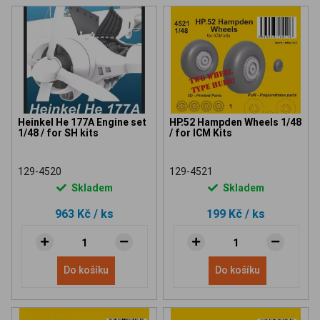
Heinkel He 177A Engine set
HP.52 Hampden Wheels 1/48
1/48 / for SH kits
/ for ICM Kits
129-4520
129-4521
Skladem
Skladem
963 Kč
/ ks
199 Kč
/ ks
Do košíku
Do košíku