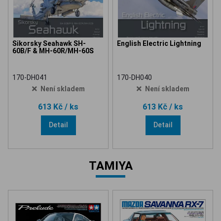
Sikorsky Seahawk SH-
English Electric Lightning
60B/F & MH-60R/MH-60S
170-DH041
170-DH040
Není skladem
Není skladem
613 Kč
/ ks
613 Kč
/ ks
Detail
Detail
TAMIYA