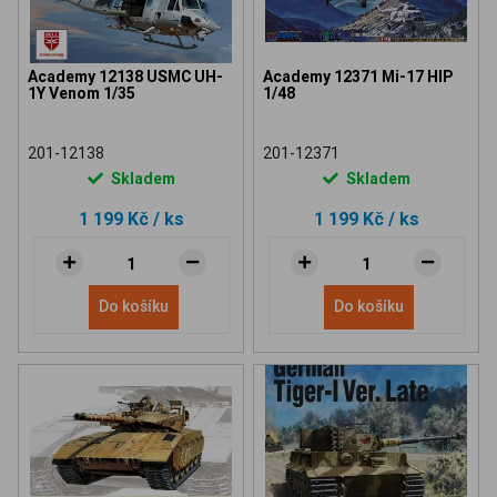
Academy 12138 USMC UH-
Academy 12371 Mi-17 HIP
1Y Venom 1/35
1/48
201-12138
201-12371
Skladem
Skladem
1 199 Kč
/ ks
1 199 Kč
/ ks
Do košíku
Do košíku