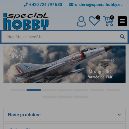
+420 724 797 580
orders@specialhobby.eu
0
0
Naše produkce