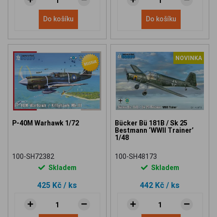
Do košíku
Do košíku
NOVINKA
P-40M Warhawk 1/72
Bücker Bü 181B / Sk 25
Bestmann ‘WWII Trainer’
1/48
100-SH72382
100-SH48173
Skladem
Skladem
425 Kč
/ ks
442 Kč
/ ks