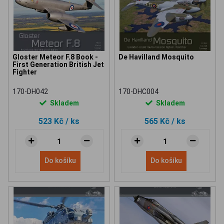
Gloster Meteor F.8 Book -
De Havilland Mosquito
First Generation British Jet
Fighter
170-DH042
170-DHC004
Skladem
Skladem
523 Kč
/ ks
565 Kč
/ ks
Do košíku
Do košíku