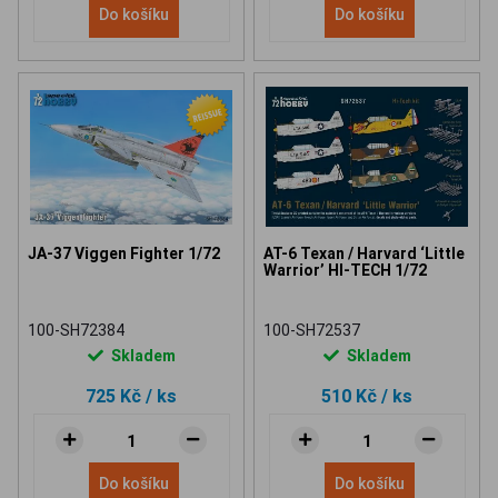
Do košíku
Do košíku
JA-37 Viggen Fighter 1/72
AT-6 Texan / Harvard ‘Little
Warrior’ HI-TECH 1/72
100-SH72384
100-SH72537
Skladem
Skladem
725 Kč
/ ks
510 Kč
/ ks
Do košíku
Do košíku