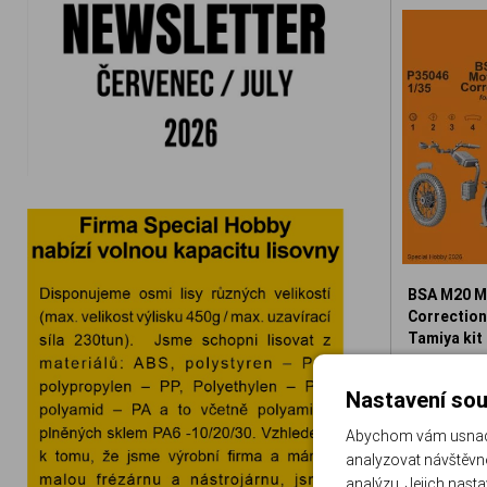
BSA M20 M
Correction 
Tamiya kit
129-P3504
Nastavení sou
3
Abychom vám usnadni
analyzovat návštěvno
analýzu. Jejich nast