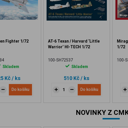
en Fighter 1/72
AT-6 Texan / Harvard ‘Little
Mirage
Warrior’ HI-TECH 1/72
1/72
84
100-SH72537
100-
Skladem
Skladem
25 Kč
/ ks
510 Kč
/ ks
Do košíku
Do košíku
NOVINKY Z CMK