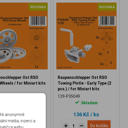
NOVINKA
NOVINKA
nschlepper Ost RSO
Raupenschlepper Ost RSO
Wheels / for Miniart kits
Towing Pintle - Early Type (2
pcs.) / for Miniart kits
35048
129-P35049
Skladem
Skladem
284 Kč
/ ks
136 Kč
/ ks
ohli anonymně
lní média, inzerci a
Do košíku
Do košíku
 patičce webu.