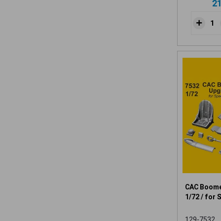
2
CAC Boome
1/72 / for 
129-7532