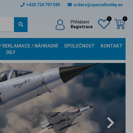
+420 724 797 580
orders@specialhobby.eu
0
0
Přihlášení
Registrace
 / REKLAMACE / NÁHRADNÍ
SPOLEČNOST
KONTAKT
DÍLY