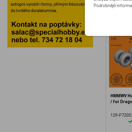
Podrobnější informa
HMMWV Hum
/ for Drago
129-P7205