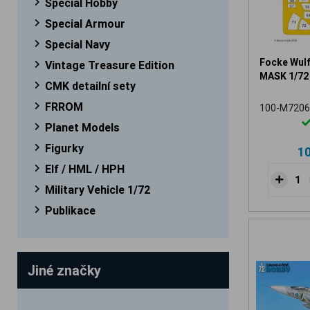
Special Hobby
Special Armour
Special Navy
Focke Wul
Vintage Treasure Edition
MASK 1/72
CMK detailní sety
FRROM
100-M7206
Planet Models
Figurky
1
Elf / HML / HPH
Military Vehicle 1/72
Publikace
Jiné značky