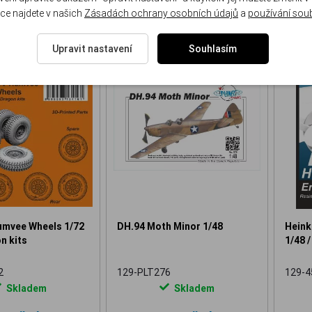
ce najdete v našich
Zásadách ochrany osobních údajů
a
používání sou
Upravit nastavení
Souhlasím
NOVINKA
NOVINKA
vee Wheels 1/72
DH.94 Moth Minor 1/48
Heink
n kits
1/48 /
2
129-PLT276
129-4
Skladem
Skladem