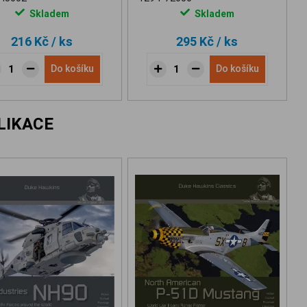
Skladem
Skladem
216 Kč
/ ks
295 Kč
/ ks
Do košíku
Do košíku
LIKACE