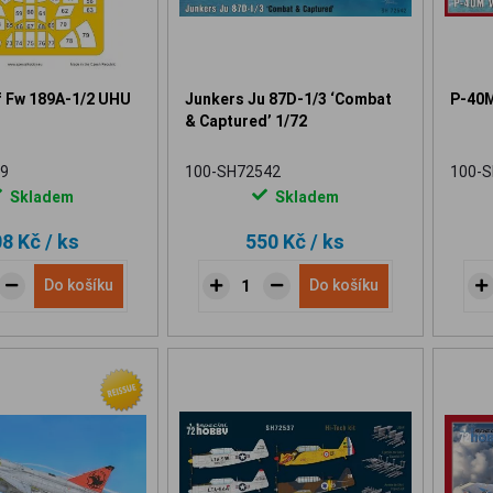
f Fw 189A-1/2 UHU
Junkers Ju 87D-1/3 ‘Combat
P-40M
& Captured’ 1/72
9
100-SH72542
100-
Skladem
Skladem
08 Kč
/ ks
550 Kč
/ ks
Do košíku
Do košíku