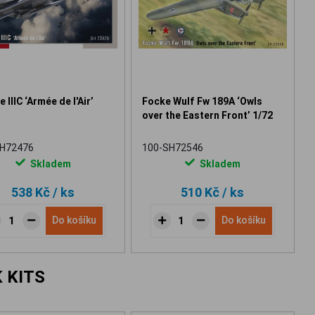
 IIIC ‘Armée de l'Air’
Focke Wulf Fw 189A ‘Owls
over the Eastern Front’ 1/72
SH72476
100-SH72546
Skladem
Skladem
538 Kč
/ ks
510 Kč
/ ks
Do košíku
Do košíku
 KITS