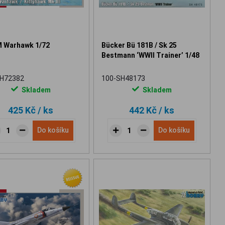
 Warhawk 1/72
Bücker Bü 181B / Sk 25
Bestmann ‘WWII Trainer’ 1/48
SH72382
100-SH48173
Skladem
Skladem
425 Kč
/ ks
442 Kč
/ ks
Do košíku
Do košíku