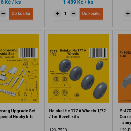
16 Kč
/ ks
1 439 Kč
/ ks
Do košíku
Do košíku
rang Upgrade Set
Heinkel He 177 A Wheels 1/72
P-47D
Special Hobby kits
/ for Revell kits
Correc
Tamiy
129-7533
129-P