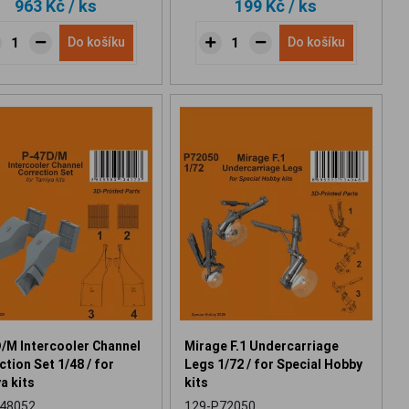
963 Kč
/ ks
199 Kč
/ ks
Do košíku
Do košíku
/M Intercooler Channel
Mirage F.1 Undercarriage
tion Set 1/48 / for
Legs 1/72 / for Special Hobby
a kits
kits
48052
129-P72050