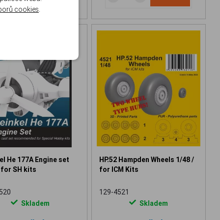
borů cookies
.
el He 177A Engine set
HP.52 Hampden Wheels 1/48 /
 for SH kits
for ICM Kits
520
129-4521
Skladem
Skladem