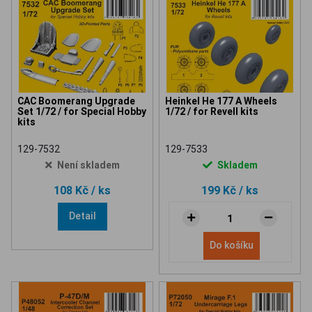
CAC Boomerang Upgrade
Heinkel He 177 A Wheels
Set 1/72 / for Special Hobby
1/72 / for Revell kits
kits
129-7532
129-7533
Není skladem
Skladem
108 Kč
/ ks
199 Kč
/ ks
Detail
Do košíku