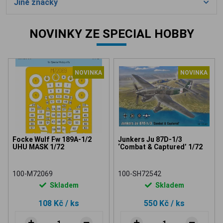
Jiné značky
NOVINKY ZE SPECIAL HOBBY
NOVINKA
NOVINKA
Focke Wulf Fw 189A-1/2
Junkers Ju 87D-1/3
UHU MASK 1/72
‘Combat & Captured’ 1/72
100-M72069
100-SH72542
Skladem
Skladem
108 Kč
/ ks
550 Kč
/ ks