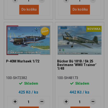
Do košíku
Do košíku
NOVINKA
P-40M Warhawk 1/72
Bücker Bü 181B / Sk 25
Bestmann ‘WWII Trainer’
1/48
100-SH72382
100-SH48173
Skladem
Skladem
425 Kč
/ ks
442 Kč
/ ks