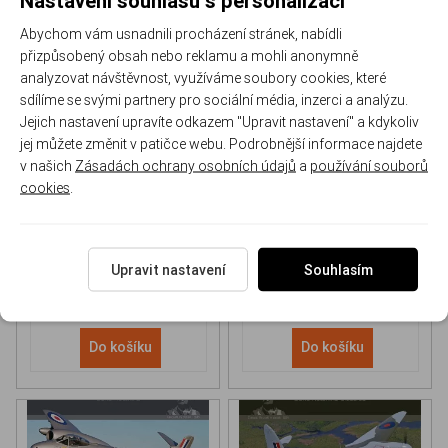
Abychom vám usnadnili procházení stránek, nabídli
přizpůsobený obsah nebo reklamu a mohli anonymně
analyzovat návštěvnost, využíváme soubory cookies, které
sdílíme se svými partnery pro sociální média, inzerci a analýzu.
Jejich nastavení upravíte odkazem "Upravit nastavení" a kdykoliv
NH 90 helicopter Book
P-51D Mustang Book
jej můžete změnit v patičce webu. Podrobnější informace najdete
v našich
Zásadách ochrany osobních údajů
a
používání souborů
cookies
.
170-DH043
170-DHC006
Skladem
Skladem
613 Kč
/ ks
565 Kč
/ ks
Upravit nastavení
Souhlasím
Do košíku
Do košíku