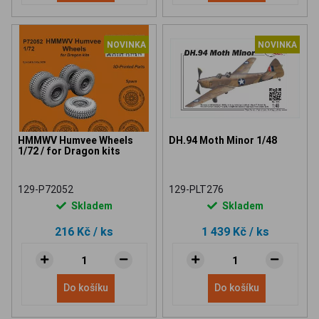
NOVINKA
NOVINKA
HMMWV Humvee Wheels
DH.94 Moth Minor 1/48
1/72 / for Dragon kits
129-P72052
129-PLT276
Skladem
Skladem
216 Kč
/ ks
1 439 Kč
/ ks
Do košíku
Do košíku