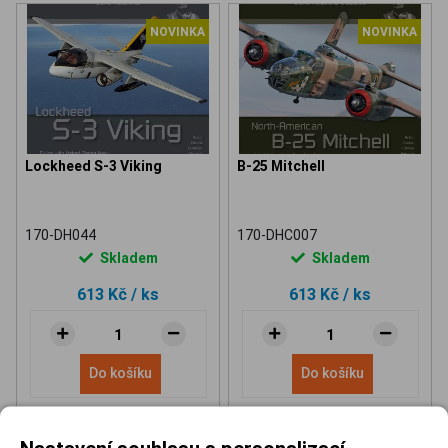
NOVINKA
NOVINKA
Lockheed S-3 Viking
B-25 Mitchell
170-DH044
170-DHC007
Skladem
Skladem
613 Kč
/ ks
613 Kč
/ ks
Do košíku
Do košíku
Nastavení souhlasu s personalizací