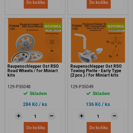
Do košíku
Do košíku
NOVINKA
NOVINKA
Raupenschlepper Ost RSO
Raupenschlepper Ost RSO
Road Wheels / for Miniart
Towing Pintle - Early Type
kits
(2 pcs.) / for Miniart kits
129-P35048
129-P35049
Skladem
Skladem
284 Kč
/ ks
136 Kč
/ ks
Do košíku
Do košíku