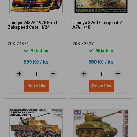
Tamiya 24376 1978 Ford
Tamiya 32607 Leopard 2
Zakspeed Capri 1/24
A7V 1/48
208-24376
208-32607
Skladem
Skladem
699 Kč
/ ks
650 Kč
/ ks
Do košíku
Do košíku