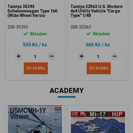
Tamiya 35393
Tamiya 32563 U.S. Modern
Schwimmwagen Type 166
4x4 Utility Vehicle "Cargo
(Wide Wheel Versio
Type" 1/48
208-35393
208-32563
Skladem
Skladem
550 Kč
/ ks
665 Kč
/ ks
Do košíku
Do košíku
ACADEMY