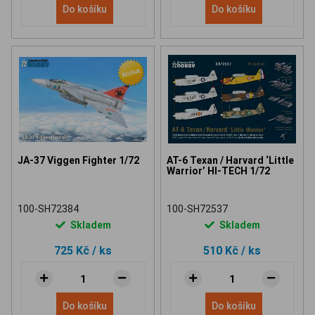
Do košíku
Do košíku
JA-37 Viggen Fighter 1/72
AT-6 Texan / Harvard ‘Little
Warrior’ HI-TECH 1/72
100-SH72384
100-SH72537
Skladem
Skladem
725 Kč
/ ks
510 Kč
/ ks
Do košíku
Do košíku