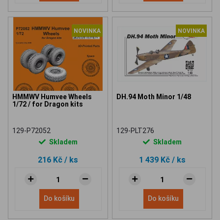
NOVINKA
NOVINKA
HMMWV Humvee Wheels
DH.94 Moth Minor 1/48
1/72 / for Dragon kits
129-P72052
129-PLT276
Skladem
Skladem
216 Kč
/ ks
1 439 Kč
/ ks
Do košíku
Do košíku