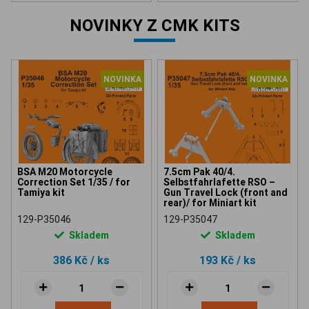
NOVINKY Z CMK KITS
NOVINKA
NOVINKA
BSA M20 Motorcycle
7.5cm Pak 40/4.
Correction Set 1/35 / for
Selbstfahrlafette RSO –
Tamiya kit
Gun Travel Lock (front and
rear)/ for Miniart kit
129-P35046
129-P35047
Skladem
Skladem
386 Kč
/ ks
193 Kč
/ ks