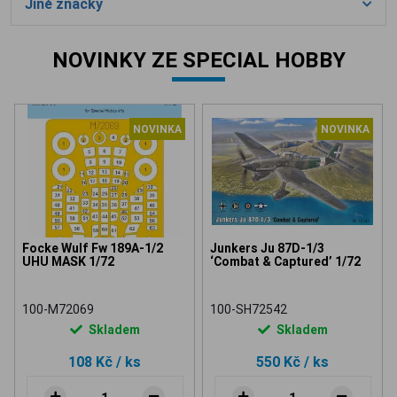
Jiné značky
NOVINKY ZE SPECIAL HOBBY
NOVINKA
NOVINKA
Focke Wulf Fw 189A-1/2
Junkers Ju 87D-1/3
UHU MASK 1/72
‘Combat & Captured’ 1/72
100-M72069
100-SH72542
Skladem
Skladem
108 Kč
/ ks
550 Kč
/ ks