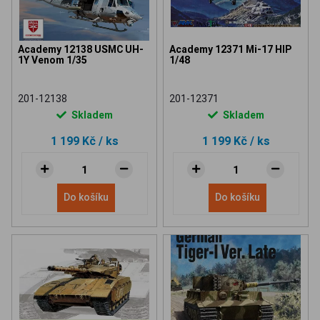
Academy 12138 USMC UH-
Academy 12371 Mi-17 HIP
1Y Venom 1/35
1/48
201-12138
201-12371
Skladem
Skladem
1 199 Kč
/ ks
1 199 Kč
/ ks
Do košíku
Do košíku