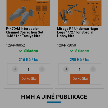
P-47D/M Intercooler
Mirage F.1 Undercarriage
Channel Correction Set
Legs 1/72 / for Special
1/48 / for Tamiya kits
Hobby kits
129-P48052
129-P72050
Skladem
Skladem
216 Kč
/ ks
295 Kč
/ ks
Do košíku
Do košíku
HMH A JINÉ PUBLIKACE