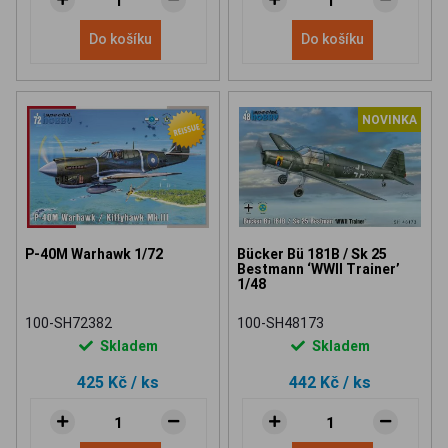
Do košíku
Do košíku
NOVINKA
P-40M Warhawk 1/72
Bücker Bü 181B / Sk 25
Bestmann ‘WWII Trainer’
1/48
100-SH72382
100-SH48173
Skladem
Skladem
425 Kč
/ ks
442 Kč
/ ks