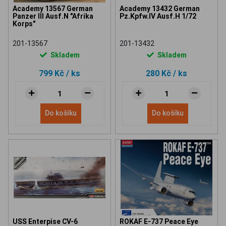
Academy 13567 German
Academy 13432 German
Panzer III Ausf.N "Afrika
Pz.Kpfw.IV Ausf.H 1/72
Korps"
201-13567
201-13432
Skladem
Skladem
799 Kč
/ ks
280 Kč
/ ks
Do košíku
Do košíku
USS Enterpise CV-6
ROKAF E-737 Peace Eye