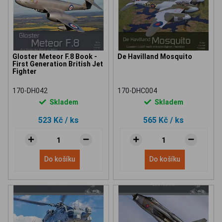
Gloster Meteor F.8 Book -
De Havilland Mosquito
First Generation British Jet
Fighter
170-DH042
170-DHC004
Skladem
Skladem
523 Kč
/ ks
565 Kč
/ ks
Do košíku
Do košíku