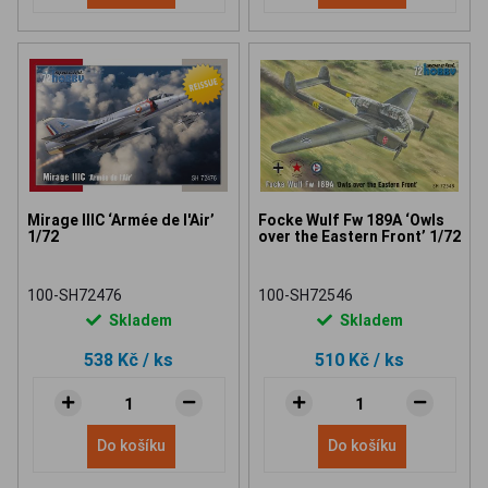
Mirage IIIC ‘Armée de l'Air’
Focke Wulf Fw 189A ‘Owls
1/72
over the Eastern Front’ 1/72
100-SH72476
100-SH72546
Skladem
Skladem
538 Kč
/ ks
510 Kč
/ ks
Do košíku
Do košíku