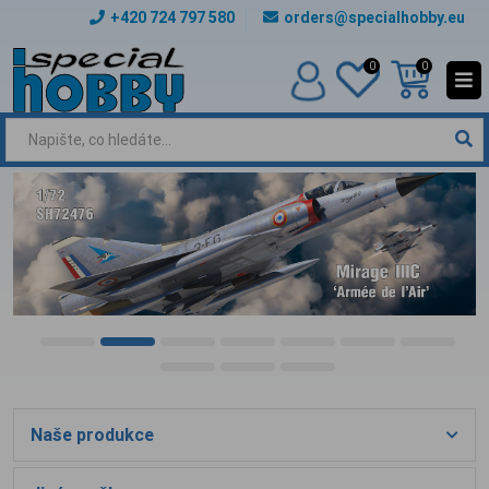
+420 724 797 580
orders@specialhobby.eu
0
0
Naše produkce