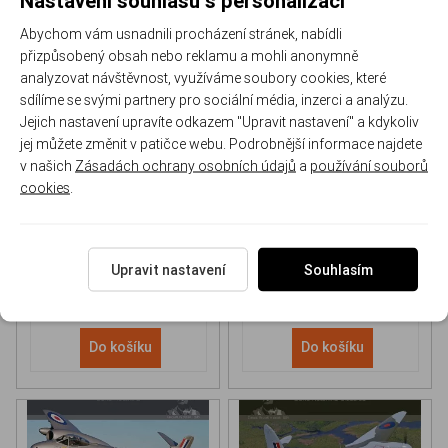
Abychom vám usnadnili procházení stránek, nabídli
přizpůsobený obsah nebo reklamu a mohli anonymně
analyzovat návštěvnost, využíváme soubory cookies, které
sdílíme se svými partnery pro sociální média, inzerci a analýzu.
Jejich nastavení upravíte odkazem "Upravit nastavení" a kdykoliv
NH 90 helicopter Book
P-51D Mustang Book
jej můžete změnit v patičce webu. Podrobnější informace najdete
v našich
Zásadách ochrany osobních údajů
a
používání souborů
cookies
.
170-DH043
170-DHC006
Skladem
Skladem
613 Kč
/ ks
565 Kč
/ ks
Upravit nastavení
Souhlasím
Do košíku
Do košíku