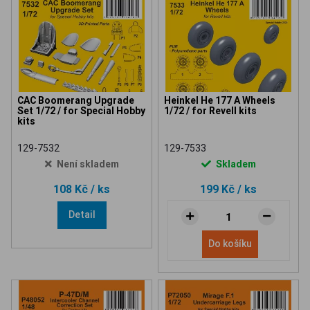
CAC Boomerang Upgrade
Heinkel He 177 A Wheels
Set 1/72 / for Special Hobby
1/72 / for Revell kits
kits
129-7532
129-7533
Není skladem
Skladem
108 Kč
/ ks
199 Kč
/ ks
Detail
Do košíku