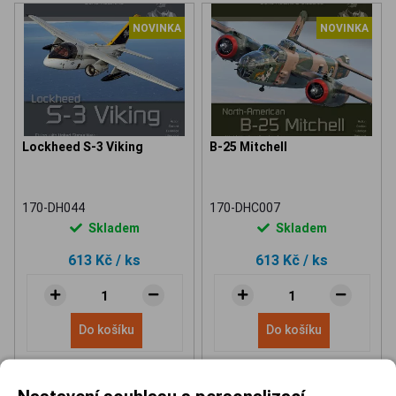
NOVINKA
NOVINKA
Lockheed S-3 Viking
B-25 Mitchell
170-DH044
170-DHC007
Skladem
Skladem
613 Kč
/ ks
613 Kč
/ ks
Do košíku
Do košíku
Nastavení souhlasu s personalizací