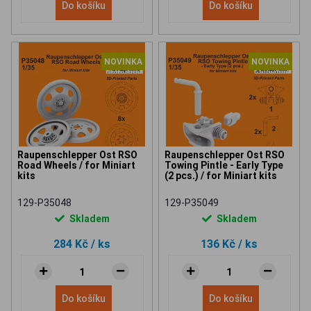
Do košíku
Do košíku
NOVINKA
NOVINKA
Raupenschlepper Ost RSO
Raupenschlepper Ost RSO
Road Wheels / for Miniart
Towing Pintle - Early Type
kits
(2 pcs.) / for Miniart kits
129-P35048
129-P35049
Skladem
Skladem
284 Kč
/ ks
136 Kč
/ ks
Do košíku
Do košíku