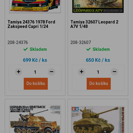
Tamiya 24376 1978 Ford
Tamiya 32607 Leopard 2
Zakspeed Capri 1/24
A7V 1/48
208-24376
208-32607
Skladem
Skladem
699 Kč
/ ks
650 Kč
/ ks
Do košíku
Do košíku