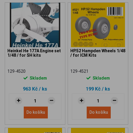
Heinkel He 177A Engine set
HP.52 Hampden Wheels 1/48
1/48 / for SH kits
/ for ICM Kits
129-4520
129-4521
Skladem
Skladem
963 Kč
/ ks
199 Kč
/ ks
Do košíku
Do košíku