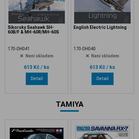
Sikorsky Seahawk SH-
English Electric Lightning
60B/F & MH-60R/MH-60S
170-DH041
170-DH040
Není skladem
Není skladem
613 Kč
/ ks
613 Kč
/ ks
Detail
Detail
TAMIYA