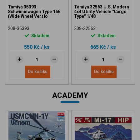
Tamiya 35393
Tamiya 32563 U.S. Modern
Schwimmwagen Type 166
4x4 Utility Vehicle "Cargo
(Wide Wheel Versio
Type" 1/48
208-35393
208-32563
Skladem
Skladem
550 Kč
/ ks
665 Kč
/ ks
Do košíku
Do košíku
ACADEMY