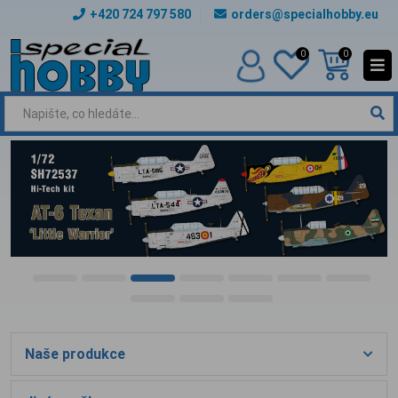
+420 724 797 580
orders@specialhobby.eu
0
0
Naše produkce