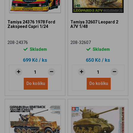
Tamiya 24376 1978 Ford
Tamiya 32607 Leopard 2
Zakspeed Capri 1/24
A7V 1/48
208-24376
208-32607
Skladem
Skladem
699 Kč
/ ks
650 Kč
/ ks
Do košíku
Do košíku