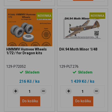
NOVINKA
NOVINKA
HMMWV Humvee Wheels
DH.94 Moth Minor 1/48
1/72 / for Dragon kits
129-P72052
129-PLT276
Skladem
Skladem
216 Kč
/ ks
1 439 Kč
/ ks
Do košíku
Do košíku