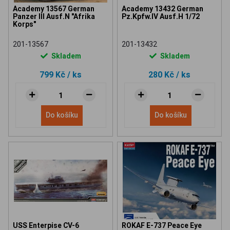
Academy 13567 German
Academy 13432 German
Panzer III Ausf.N "Afrika
Pz.Kpfw.IV Ausf.H 1/72
Korps"
201-13567
201-13432
Skladem
Skladem
799 Kč
/ ks
280 Kč
/ ks
Do košíku
Do košíku
USS Enterpise CV-6
ROKAF E-737 Peace Eye