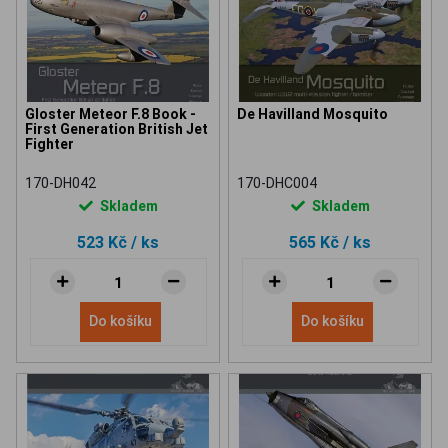
Gloster Meteor F.8 Book -
De Havilland Mosquito
First Generation British Jet
Fighter
170-DH042
170-DHC004
Skladem
Skladem
523 Kč
/ ks
565 Kč
/ ks
Do košíku
Do košíku