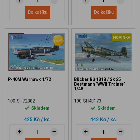
Do košíku
Do košíku
NOVINKA
P-40M Warhawk 1/72
Bücker Bü 181B / Sk 25
Bestmann ‘WWII Trainer’
1/48
100-SH72382
100-SH48173
Skladem
Skladem
425 Kč
/ ks
442 Kč
/ ks