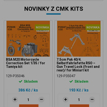
NOVINKY Z CMK KITS
NOVINKA
NOVINKA
BSA M20 Motorcycle
7.5cm Pak 40/4.
Correction Set 1/35 / for
Selbstfahrlafette RSO –
Tamiya kit
Gun Travel Lock (front and
rear)/ for Miniart kit
129-P35046
129-P35047
Skladem
Skladem
386 Kč
/ ks
193 Kč
/ ks