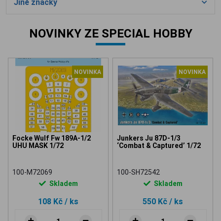
Jiné značky
NOVINKY ZE SPECIAL HOBBY
NOVINKA
NOVINKA
Focke Wulf Fw 189A-1/2
Junkers Ju 87D-1/3
UHU MASK 1/72
‘Combat & Captured’ 1/72
100-M72069
100-SH72542
Skladem
Skladem
108 Kč
/ ks
550 Kč
/ ks