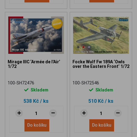
Mirage IIIC ‘Armée de l'Air’
Focke Wulf Fw 189A ‘Owls
1/72
over the Eastern Front’ 1/72
100-SH72476
100-SH72546
Skladem
Skladem
538 Kč
/ ks
510 Kč
/ ks
Do košíku
Do košíku