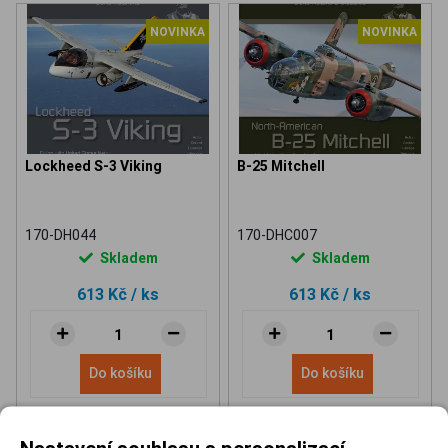
NOVINKA
NOVINKA
Lockheed S-3 Viking
B-25 Mitchell
170-DH044
170-DHC007
Skladem
Skladem
613 Kč
/ ks
613 Kč
/ ks
Do košíku
Do košíku
Nastavení souhlasu s personalizací