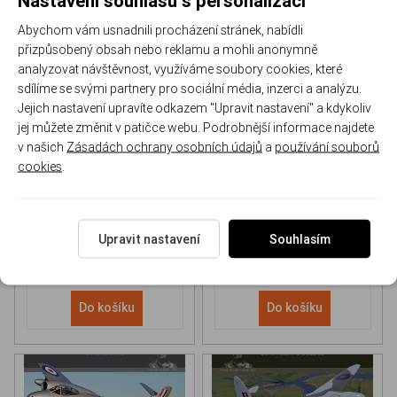
Abychom vám usnadnili procházení stránek, nabídli
přizpůsobený obsah nebo reklamu a mohli anonymně
analyzovat návštěvnost, využíváme soubory cookies, které
sdílíme se svými partnery pro sociální média, inzerci a analýzu.
Jejich nastavení upravíte odkazem "Upravit nastavení" a kdykoliv
NH 90 helicopter Book
P-51D Mustang Book
jej můžete změnit v patičce webu. Podrobnější informace najdete
v našich
Zásadách ochrany osobních údajů
a
používání souborů
cookies
.
170-DH043
170-DHC006
Skladem
Skladem
613 Kč
/ ks
565 Kč
/ ks
Upravit nastavení
Souhlasím
Do košíku
Do košíku