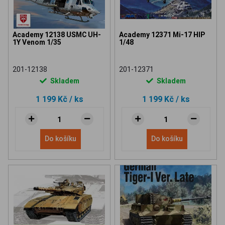
Academy 12138 USMC UH-
Academy 12371 Mi-17 HIP
1Y Venom 1/35
1/48
201-12138
201-12371
Skladem
Skladem
1 199 Kč
/ ks
1 199 Kč
/ ks
Do košíku
Do košíku