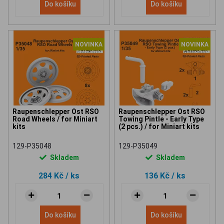
Do košíku
Do košíku
NOVINKA
NOVINKA
Raupenschlepper Ost RSO
Raupenschlepper Ost RSO
Road Wheels / for Miniart
Towing Pintle - Early Type
kits
(2 pcs.) / for Miniart kits
129-P35048
129-P35049
Skladem
Skladem
284 Kč
/ ks
136 Kč
/ ks
Do košíku
Do košíku