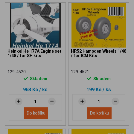
Heinkel He 177A Engine set
HP.52 Hampden Wheels 1/48
1/48 / for SH kits
/ for ICM Kits
129-4520
129-4521
Skladem
Skladem
963 Kč
/ ks
199 Kč
/ ks
Do košíku
Do košíku