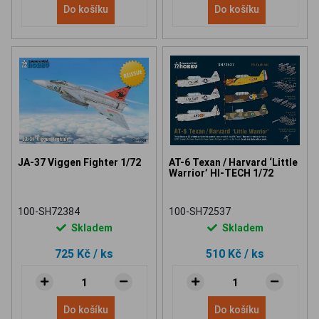
Do košíku
Do košíku
JA-37 Viggen Fighter 1/72
AT-6 Texan / Harvard ‘Little
Warrior’ HI-TECH 1/72
100-SH72384
100-SH72537
Skladem
Skladem
725 Kč
/ ks
510 Kč
/ ks
Do košíku
Do košíku