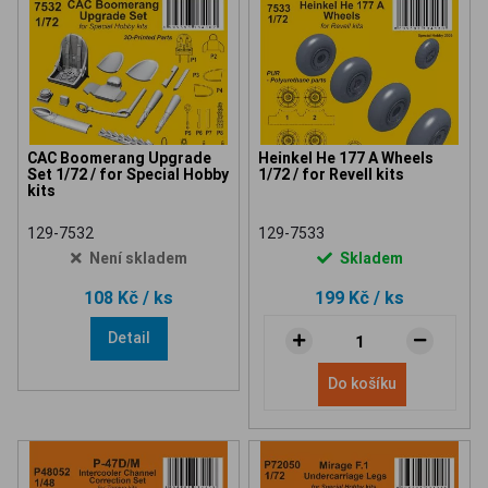
CAC Boomerang Upgrade
Heinkel He 177 A Wheels
Set 1/72 / for Special Hobby
1/72 / for Revell kits
kits
129-7532
129-7533
Není skladem
Skladem
108 Kč
/ ks
199 Kč
/ ks
Detail
Do košíku