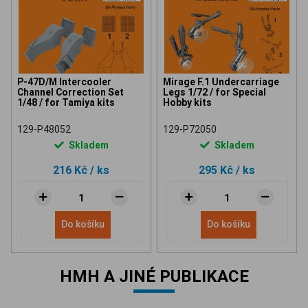
P-47D/M Intercooler
Mirage F.1 Undercarriage
Channel Correction Set
Legs 1/72 / for Special
1/48 / for Tamiya kits
Hobby kits
129-P48052
129-P72050
Skladem
Skladem
216 Kč
/ ks
295 Kč
/ ks
Do košíku
Do košíku
HMH A JINÉ PUBLIKACE