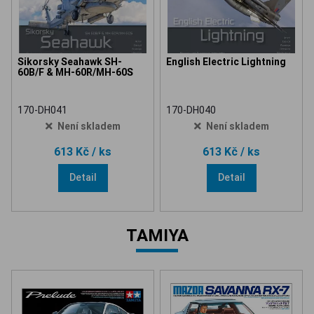
Sikorsky Seahawk SH-
English Electric Lightning
60B/F & MH-60R/MH-60S
170-DH041
170-DH040
Není skladem
Není skladem
613 Kč
/ ks
613 Kč
/ ks
Detail
Detail
TAMIYA