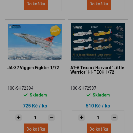
Do košíku
Do košíku
JA-37 Viggen Fighter 1/72
AT-6 Texan / Harvard ‘Little
Warrior’ HI-TECH 1/72
100-SH72384
100-SH72537
Skladem
Skladem
725 Kč
/ ks
510 Kč
/ ks
Do košíku
Do košíku