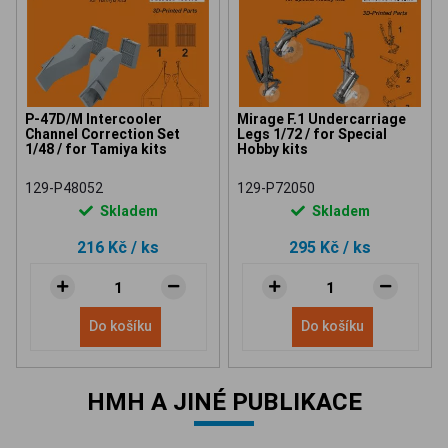
P-47D/M Intercooler
Mirage F.1 Undercarriage
Channel Correction Set
Legs 1/72 / for Special
1/48 / for Tamiya kits
Hobby kits
129-P48052
129-P72050
Skladem
Skladem
216 Kč
/ ks
295 Kč
/ ks
Do košíku
Do košíku
HMH A JINÉ PUBLIKACE