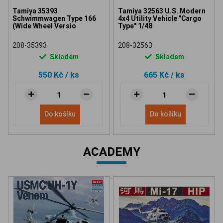
Tamiya 35393
Tamiya 32563 U.S. Modern
Schwimmwagen Type 166
4x4 Utility Vehicle "Cargo
(Wide Wheel Versio
Type" 1/48
208-35393
208-32563
Skladem
Skladem
550 Kč
/ ks
665 Kč
/ ks
Do košíku
Do košíku
ACADEMY