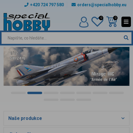
+420 724 797 580
orders@specialhobby.eu
0
0
Naše produkce