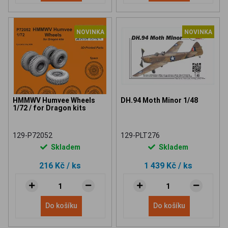
NOVINKA
NOVINKA
HMMWV Humvee Wheels
DH.94 Moth Minor 1/48
1/72 / for Dragon kits
129-P72052
129-PLT276
Skladem
Skladem
216 Kč
/ ks
1 439 Kč
/ ks
Do košíku
Do košíku