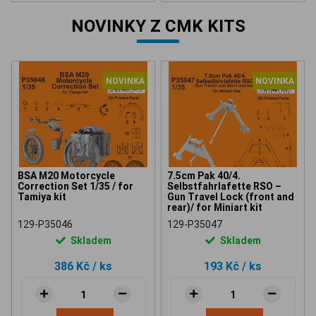
NOVINKY Z CMK KITS
NOVINKA
NOVINKA
BSA M20 Motorcycle
7.5cm Pak 40/4.
Correction Set 1/35 / for
Selbstfahrlafette RSO –
Tamiya kit
Gun Travel Lock (front and
rear)/ for Miniart kit
129-P35046
129-P35047
Skladem
Skladem
386 Kč
/ ks
193 Kč
/ ks