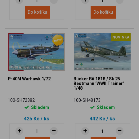
Do košíku
Do košíku
NOVINKA
P-40M Warhawk 1/72
Bücker Bü 181B / Sk 25
Bestmann ‘WWII Trainer’
1/48
100-SH72382
100-SH48173
Skladem
Skladem
425 Kč
/ ks
442 Kč
/ ks