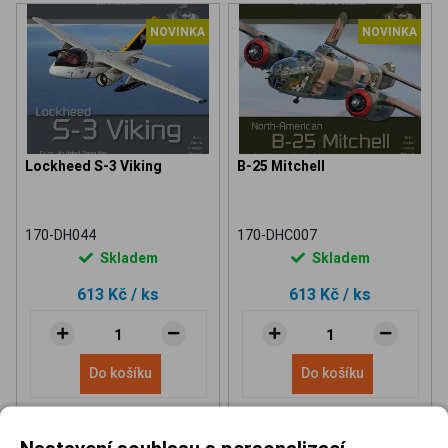
NOVINKA
NOVINKA
Lockheed S-3 Viking
B-25 Mitchell
170-DH044
170-DHC007
Skladem
Skladem
613 Kč
/ ks
613 Kč
/ ks
Do košíku
Do košíku
Nastavení souhlasu s personalizací