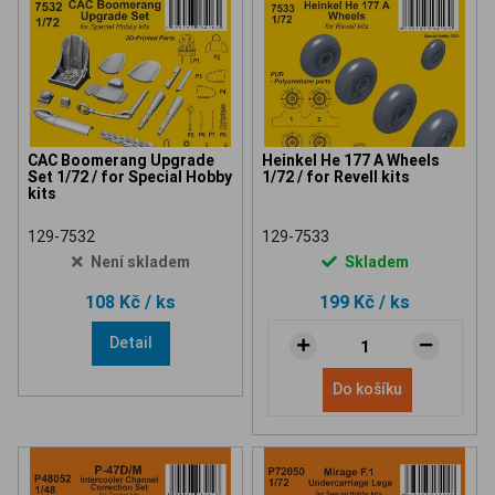
CAC Boomerang Upgrade
Heinkel He 177 A Wheels
Set 1/72 / for Special Hobby
1/72 / for Revell kits
kits
129-7532
129-7533
Není skladem
Skladem
108 Kč
/ ks
199 Kč
/ ks
Detail
Do košíku