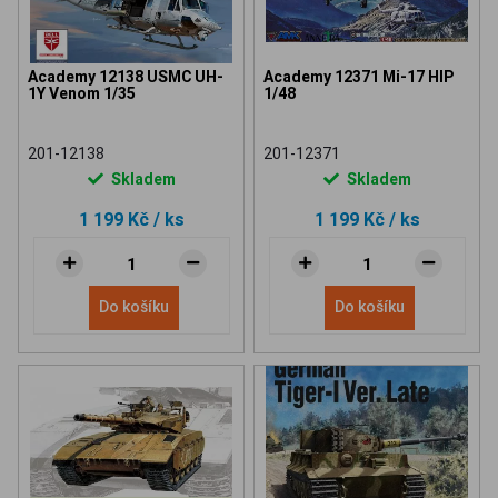
Academy 12138 USMC UH-
Academy 12371 Mi-17 HIP
1Y Venom 1/35
1/48
201-12138
201-12371
Skladem
Skladem
1 199 Kč
/ ks
1 199 Kč
/ ks
Do košíku
Do košíku