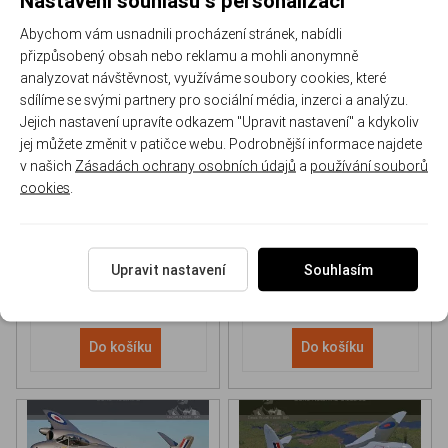
Abychom vám usnadnili procházení stránek, nabídli
přizpůsobený obsah nebo reklamu a mohli anonymně
analyzovat návštěvnost, využíváme soubory cookies, které
sdílíme se svými partnery pro sociální média, inzerci a analýzu.
Jejich nastavení upravíte odkazem "Upravit nastavení" a kdykoliv
NH 90 helicopter Book
P-51D Mustang Book
jej můžete změnit v patičce webu. Podrobnější informace najdete
v našich
Zásadách ochrany osobních údajů
a
používání souborů
cookies
.
170-DH043
170-DHC006
Skladem
Skladem
613 Kč
/ ks
565 Kč
/ ks
Upravit nastavení
Souhlasím
Do košíku
Do košíku