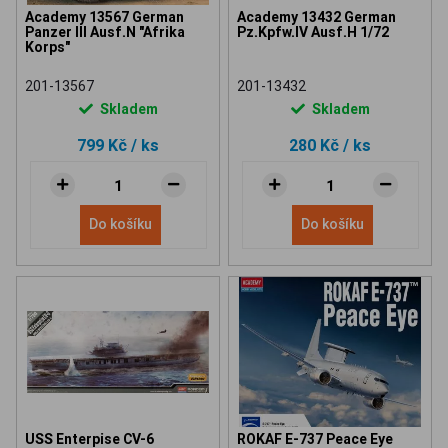
Academy 13567 German
Academy 13432 German
Panzer III Ausf.N "Afrika
Pz.Kpfw.IV Ausf.H 1/72
Korps"
201-13567
201-13432
Skladem
Skladem
799 Kč
/ ks
280 Kč
/ ks
Do košíku
Do košíku
USS Enterpise CV-6
ROKAF E-737 Peace Eye