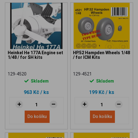
Heinkel He 177A Engine set
HP.52 Hampden Wheels 1/48
1/48 / for SH kits
/ for ICM Kits
129-4520
129-4521
Skladem
Skladem
963 Kč
/ ks
199 Kč
/ ks
Do košíku
Do košíku