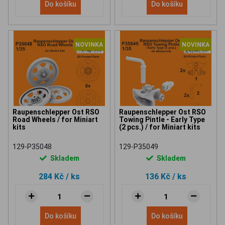
Do košíku
Do košíku
NOVINKA
NOVINKA
Raupenschlepper Ost RSO
Raupenschlepper Ost RSO
Road Wheels / for Miniart
Towing Pintle - Early Type
kits
(2 pcs.) / for Miniart kits
129-P35048
129-P35049
Skladem
Skladem
284 Kč
/ ks
136 Kč
/ ks
Do košíku
Do košíku