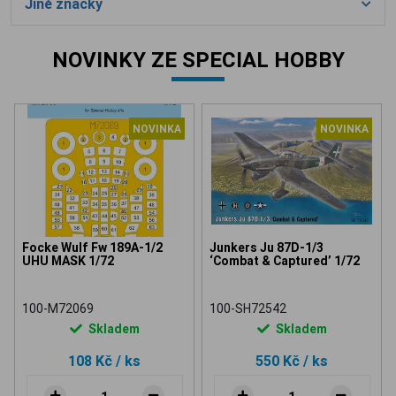
Jiné značky
NOVINKY ZE SPECIAL HOBBY
NOVINKA
NOVINKA
Focke Wulf Fw 189A-1/2
Junkers Ju 87D-1/3
UHU MASK 1/72
‘Combat & Captured’ 1/72
100-M72069
100-SH72542
Skladem
Skladem
108 Kč
/ ks
550 Kč
/ ks