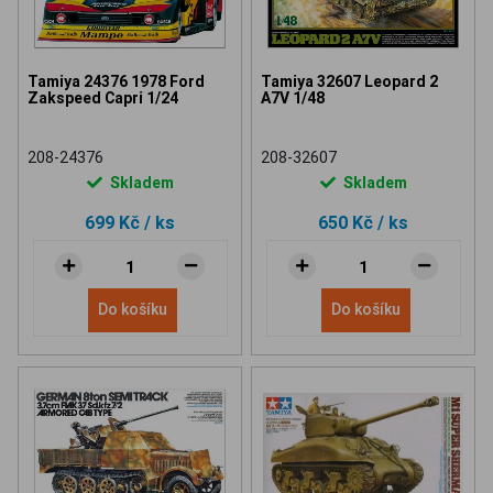
Tamiya 24376 1978 Ford
Tamiya 32607 Leopard 2
Zakspeed Capri 1/24
A7V 1/48
208-24376
208-32607
Skladem
Skladem
699 Kč
/ ks
650 Kč
/ ks
Do košíku
Do košíku