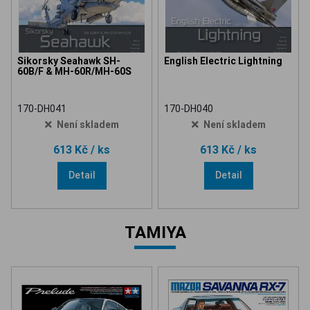
Sikorsky Seahawk SH-
English Electric Lightning
60B/F & MH-60R/MH-60S
170-DH041
170-DH040
Není skladem
Není skladem
613 Kč
/ ks
613 Kč
/ ks
Detail
Detail
TAMIYA