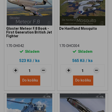
Gloster Meteor F.8 Book -
De Havilland Mosquito
First Generation British Jet
Fighter
170-DH042
170-DHC004
Skladem
Skladem
523 Kč
/ ks
565 Kč
/ ks
Do košíku
Do košíku