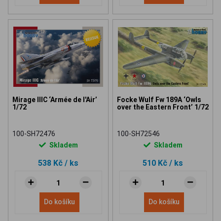
Mirage IIIC ‘Armée de l'Air’
Focke Wulf Fw 189A ‘Owls
1/72
over the Eastern Front’ 1/72
100-SH72476
100-SH72546
Skladem
Skladem
538 Kč
/ ks
510 Kč
/ ks
Do košíku
Do košíku