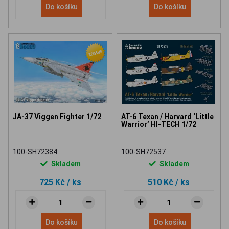
Do košíku
Do košíku
JA-37 Viggen Fighter 1/72
AT-6 Texan / Harvard ‘Little
Warrior’ HI-TECH 1/72
100-SH72384
100-SH72537
Skladem
Skladem
725 Kč
/ ks
510 Kč
/ ks
Do košíku
Do košíku