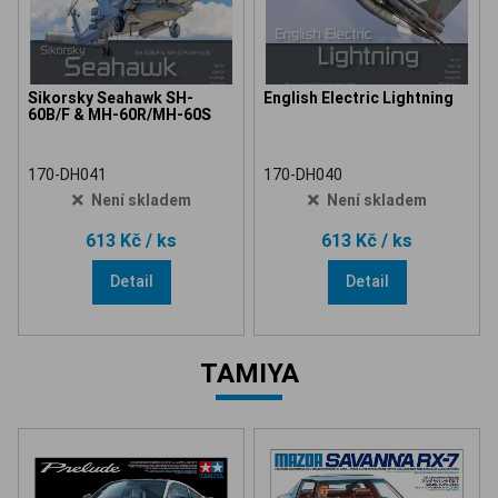
Sikorsky Seahawk SH-
English Electric Lightning
60B/F & MH-60R/MH-60S
170-DH041
170-DH040
Není skladem
Není skladem
613 Kč
/ ks
613 Kč
/ ks
Detail
Detail
TAMIYA