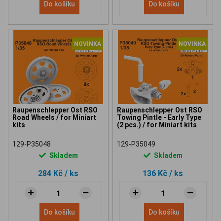
Do košíku
Do košíku
NOVINKA
NOVINKA
Raupenschlepper Ost RSO
Raupenschlepper Ost RSO
Road Wheels / for Miniart
Towing Pintle - Early Type
kits
(2 pcs.) / for Miniart kits
129-P35048
129-P35049
Skladem
Skladem
284 Kč
/ ks
136 Kč
/ ks
Do košíku
Do košíku