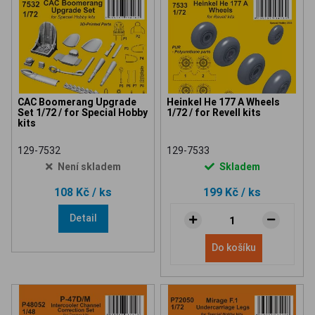
CAC Boomerang Upgrade
Heinkel He 177 A Wheels
Set 1/72 / for Special Hobby
1/72 / for Revell kits
kits
129-7532
129-7533
Není skladem
Skladem
108 Kč
/ ks
199 Kč
/ ks
Detail
Do košíku