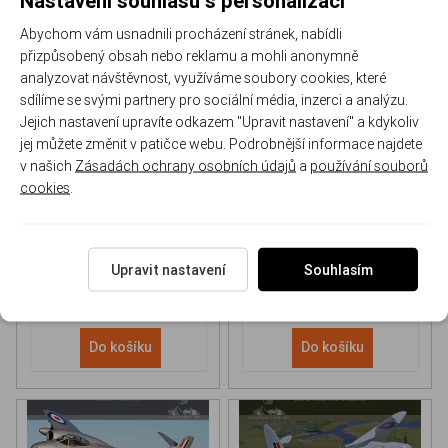
Abychom vám usnadnili procházení stránek, nabídli
přizpůsobený obsah nebo reklamu a mohli anonymně
analyzovat návštěvnost, využíváme soubory cookies, které
sdílíme se svými partnery pro sociální média, inzerci a analýzu.
Jejich nastavení upravíte odkazem "Upravit nastavení" a kdykoliv
NH 90 helicopter Book
P-51D Mustang Book
jej můžete změnit v patičce webu. Podrobnější informace najdete
v našich
Zásadách ochrany osobních údajů
a
používání souborů
cookies
.
170-DH043
170-DHC006
Skladem
Skladem
613 Kč
/ ks
565 Kč
/ ks
Upravit nastavení
Souhlasím
Do košíku
Do košíku