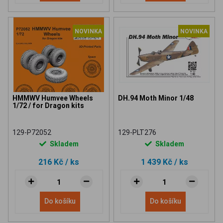
NOVINKA
NOVINKA
HMMWV Humvee Wheels
DH.94 Moth Minor 1/48
1/72 / for Dragon kits
129-P72052
129-PLT276
Skladem
Skladem
216 Kč
/ ks
1 439 Kč
/ ks
Do košíku
Do košíku