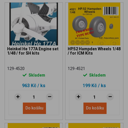
Heinkel He 177A Engine set
HP.52 Hampden Wheels 1/48
1/48 / for SH kits
/ for ICM Kits
129-4520
129-4521
Skladem
Skladem
963 Kč
/ ks
199 Kč
/ ks
Do košíku
Do košíku