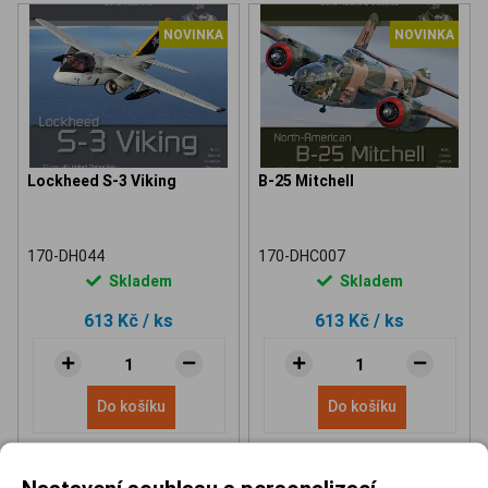
NOVINKA
NOVINKA
Lockheed S-3 Viking
B-25 Mitchell
170-DH044
170-DHC007
Skladem
Skladem
613 Kč
/ ks
613 Kč
/ ks
Do košíku
Do košíku
Nastavení souhlasu s personalizací