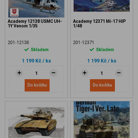
Academy 12138 USMC UH-
Academy 12371 Mi-17 HIP
1Y Venom 1/35
1/48
201-12138
201-12371
Skladem
Skladem
1 199 Kč
/ ks
1 199 Kč
/ ks
Do košíku
Do košíku