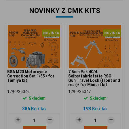
NOVINKY Z CMK KITS
NOVINKA
NOVINKA
BSA M20 Motorcycle
7.5cm Pak 40/4.
Correction Set 1/35 / for
Selbstfahrlafette RSO –
Tamiya kit
Gun Travel Lock (front and
rear)/ for Miniart kit
129-P35046
129-P35047
Skladem
Skladem
386 Kč
/ ks
193 Kč
/ ks