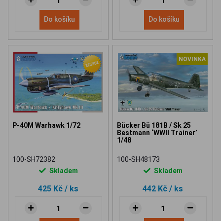
Do košíku
Do košíku
NOVINKA
P-40M Warhawk 1/72
Bücker Bü 181B / Sk 25
Bestmann ‘WWII Trainer’
1/48
100-SH72382
100-SH48173
Skladem
Skladem
425 Kč
/ ks
442 Kč
/ ks