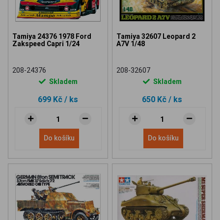
Tamiya 24376 1978 Ford
Tamiya 32607 Leopard 2
Zakspeed Capri 1/24
A7V 1/48
208-24376
208-32607
Skladem
Skladem
699 Kč
/ ks
650 Kč
/ ks
Do košíku
Do košíku