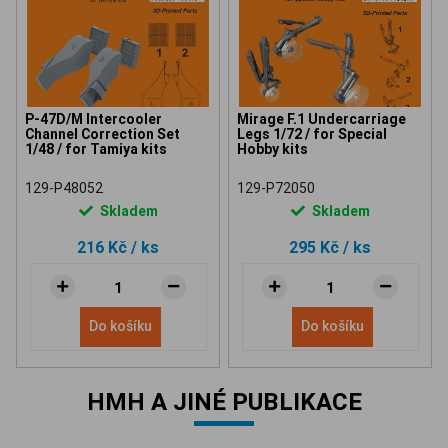
P-47D/M Intercooler
Mirage F.1 Undercarriage
Channel Correction Set
Legs 1/72 / for Special
1/48 / for Tamiya kits
Hobby kits
129-P48052
129-P72050
Skladem
Skladem
216 Kč
/ ks
295 Kč
/ ks
Do košíku
Do košíku
HMH A JINÉ PUBLIKACE