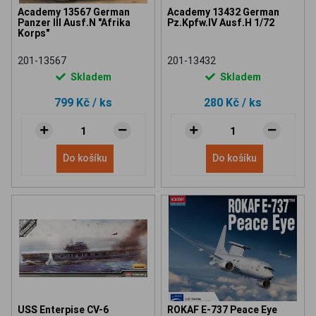
Academy 13567 German
Academy 13432 German
Panzer III Ausf.N "Afrika
Pz.Kpfw.IV Ausf.H 1/72
Korps"
201-13567
201-13432
Skladem
Skladem
799 Kč
/ ks
280 Kč
/ ks
Do košíku
Do košíku
USS Enterpise CV-6
ROKAF E-737 Peace Eye