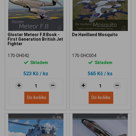
Gloster Meteor F.8 Book -
De Havilland Mosquito
First Generation British Jet
Fighter
170-DH042
170-DHC004
Skladem
Skladem
523 Kč
/ ks
565 Kč
/ ks
Do košíku
Do košíku