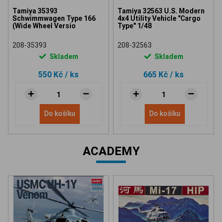
Tamiya 35393
Tamiya 32563 U.S. Modern
Schwimmwagen Type 166
4x4 Utility Vehicle "Cargo
(Wide Wheel Versio
Type" 1/48
208-35393
208-32563
Skladem
Skladem
550 Kč
/ ks
665 Kč
/ ks
Do košíku
Do košíku
ACADEMY