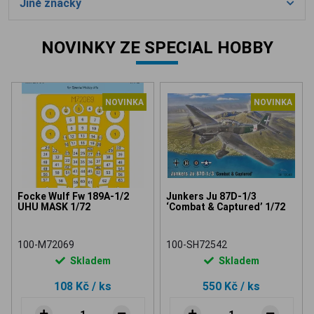
Jiné značky
NOVINKY ZE SPECIAL HOBBY
NOVINKA
NOVINKA
Focke Wulf Fw 189A-1/2
Junkers Ju 87D-1/3
UHU MASK 1/72
‘Combat & Captured’ 1/72
100-M72069
100-SH72542
Skladem
Skladem
108 Kč
/ ks
550 Kč
/ ks