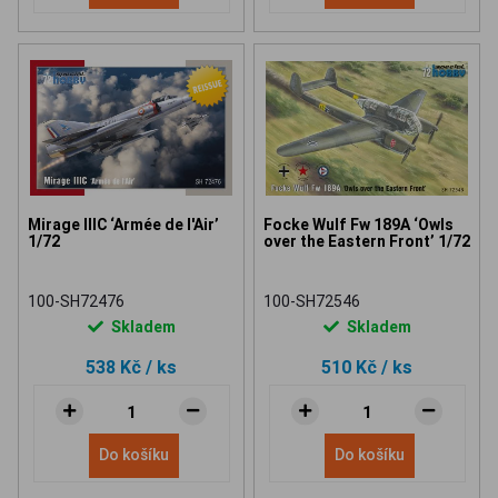
Mirage IIIC ‘Armée de l'Air’
Focke Wulf Fw 189A ‘Owls
1/72
over the Eastern Front’ 1/72
100-SH72476
100-SH72546
Skladem
Skladem
538 Kč
/ ks
510 Kč
/ ks
Do košíku
Do košíku