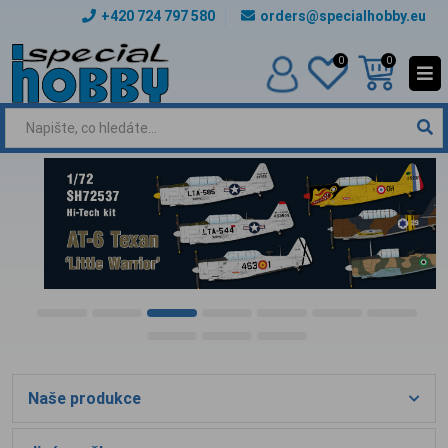
+420 724 797 580
orders@specialhobby.eu
0
0
Naše produkce