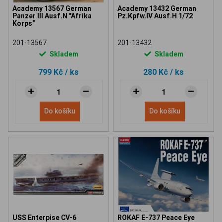
Academy 13567 German
Academy 13432 German
Panzer III Ausf.N "Afrika
Pz.Kpfw.IV Ausf.H 1/72
Korps"
201-13567
201-13432
Skladem
Skladem
799 Kč
/ ks
280 Kč
/ ks
Do košíku
Do košíku
USS Enterpise CV-6
ROKAF E-737 Peace Eye