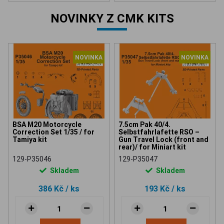
NOVINKY Z CMK KITS
NOVINKA
NOVINKA
BSA M20 Motorcycle
7.5cm Pak 40/4.
Correction Set 1/35 / for
Selbstfahrlafette RSO –
Tamiya kit
Gun Travel Lock (front and
rear)/ for Miniart kit
129-P35046
129-P35047
Skladem
Skladem
386 Kč
/ ks
193 Kč
/ ks