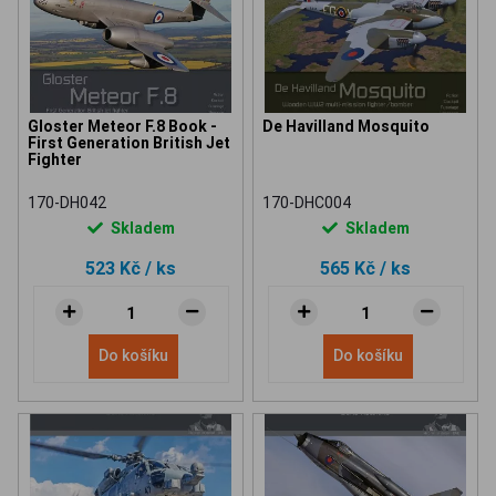
Gloster Meteor F.8 Book -
De Havilland Mosquito
First Generation British Jet
Fighter
170-DH042
170-DHC004
Skladem
Skladem
523 Kč
/ ks
565 Kč
/ ks
Do košíku
Do košíku