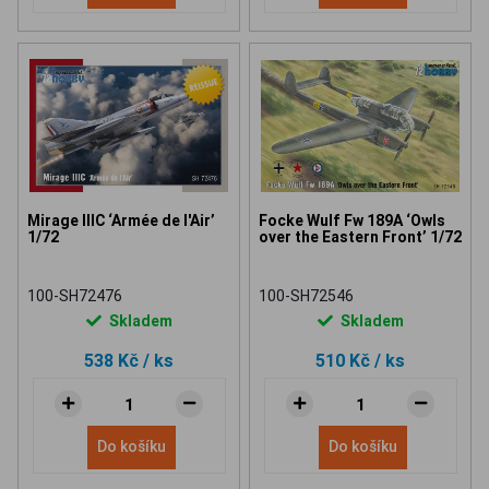
Mirage IIIC ‘Armée de l'Air’
Focke Wulf Fw 189A ‘Owls
1/72
over the Eastern Front’ 1/72
100-SH72476
100-SH72546
Skladem
Skladem
538 Kč
/ ks
510 Kč
/ ks
Do košíku
Do košíku