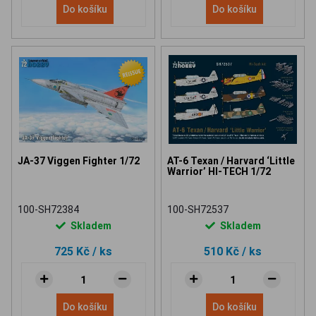
Do košíku
Do košíku
JA-37 Viggen Fighter 1/72
AT-6 Texan / Harvard ‘Little
Warrior’ HI-TECH 1/72
100-SH72384
100-SH72537
Skladem
Skladem
725 Kč
/ ks
510 Kč
/ ks
Do košíku
Do košíku