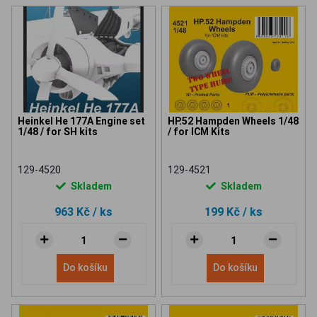
Heinkel He 177A Engine set
HP.52 Hampden Wheels 1/48
1/48 / for SH kits
/ for ICM Kits
129-4520
129-4521
Skladem
Skladem
963 Kč
/ ks
199 Kč
/ ks
Do košíku
Do košíku