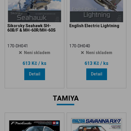
Sikorsky Seahawk SH-
English Electric Lightning
60B/F & MH-60R/MH-60S
170-DH041
170-DH040
Není skladem
Není skladem
613 Kč
/ ks
613 Kč
/ ks
Detail
Detail
TAMIYA