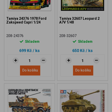
Tamiya 24376 1978 Ford
Tamiya 32607 Leopard 2
Zakspeed Capri 1/24
A7V 1/48
208-24376
208-32607
Skladem
Skladem
699 Kč
/ ks
650 Kč
/ ks
Do košíku
Do košíku