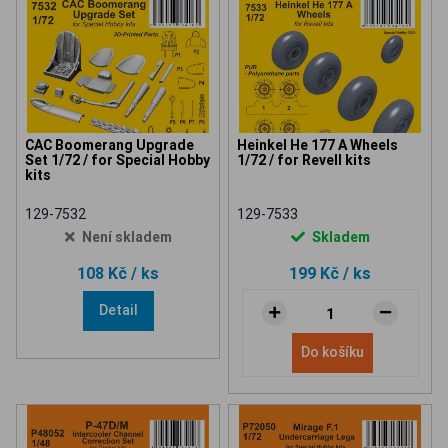
CAC Boomerang Upgrade
Heinkel He 177 A Wheels
Set 1/72 / for Special Hobby
1/72 / for Revell kits
kits
129-7532
129-7533
Není skladem
Skladem
108 Kč
/ ks
199 Kč
/ ks
Detail
Do košíku