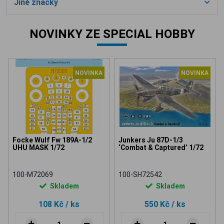
Jiné značky
NOVINKY ZE SPECIAL HOBBY
NOVINKA
NOVINKA
Focke Wulf Fw 189A-1/2
Junkers Ju 87D-1/3
UHU MASK 1/72
‘Combat & Captured’ 1/72
100-M72069
100-SH72542
Skladem
Skladem
108 Kč
/ ks
550 Kč
/ ks