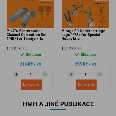
P-47D/M Intercooler
Mirage F.1 Undercarriage
Channel Correction Set
Legs 1/72 / for Special
1/48 / for Tamiya kits
Hobby kits
129-P48052
129-P72050
Skladem
Skladem
216 Kč
/ ks
295 Kč
/ ks
Do košíku
Do košíku
HMH A JINÉ PUBLIKACE