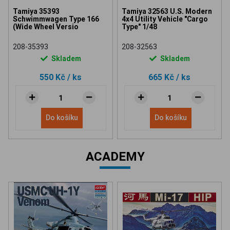
Tamiya 35393
Tamiya 32563 U.S. Modern
Schwimmwagen Type 166
4x4 Utility Vehicle "Cargo
(Wide Wheel Versio
Type" 1/48
208-35393
208-32563
Skladem
Skladem
550 Kč
/ ks
665 Kč
/ ks
Do košíku
Do košíku
ACADEMY