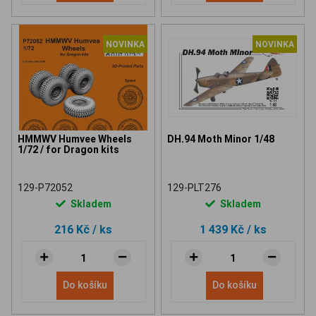
NOVINKA
NOVINKA
HMMWV Humvee Wheels
DH.94 Moth Minor 1/48
1/72 / for Dragon kits
129-P72052
129-PLT276
Skladem
Skladem
216 Kč
/ ks
1 439 Kč
/ ks
Do košíku
Do košíku