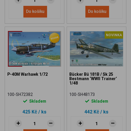
Do košíku
Do košíku
NOVINKA
P-40M Warhawk 1/72
Bücker Bü 181B / Sk 25
Bestmann ‘WWII Trainer’
1/48
100-SH72382
100-SH48173
Skladem
Skladem
425 Kč
/ ks
442 Kč
/ ks