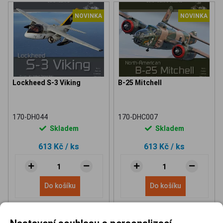
NOVINKA
NOVINKA
Lockheed S-3 Viking
B-25 Mitchell
170-DH044
170-DHC007
Skladem
Skladem
613 Kč
/ ks
613 Kč
/ ks
Do košíku
Do košíku
Nastavení souhlasu s personalizací