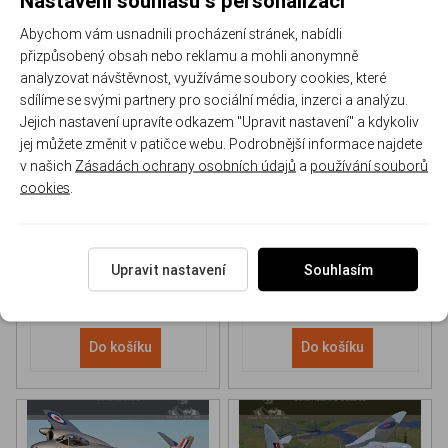
Abychom vám usnadnili procházení stránek, nabídli
přizpůsobený obsah nebo reklamu a mohli anonymně
analyzovat návštěvnost, využíváme soubory cookies, které
sdílíme se svými partnery pro sociální média, inzerci a analýzu.
Jejich nastavení upravíte odkazem "Upravit nastavení" a kdykoliv
NH 90 helicopter Book
P-51D Mustang Book
jej můžete změnit v patičce webu. Podrobnější informace najdete
v našich
Zásadách ochrany osobních údajů
a
používání souborů
cookies
.
170-DH043
170-DHC006
Skladem
Skladem
613 Kč
/ ks
565 Kč
/ ks
Upravit nastavení
Souhlasím
Do košíku
Do košíku