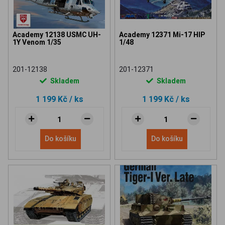
Academy 12138 USMC UH-
Academy 12371 Mi-17 HIP
1Y Venom 1/35
1/48
201-12138
201-12371
Skladem
Skladem
1 199 Kč
/ ks
1 199 Kč
/ ks
Do košíku
Do košíku