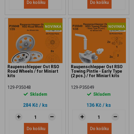
Do košíku
Do košíku
NOVINKA
NOVINKA
Raupenschlepper Ost RSO
Raupenschlepper Ost RSO
Road Wheels / for Miniart
Towing Pintle - Early Type
kits
(2 pcs.) / for Miniart kits
129-P35048
129-P35049
Skladem
Skladem
284 Kč
/ ks
136 Kč
/ ks
Do košíku
Do košíku