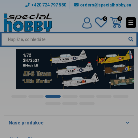
+420 724 797 580
orders@specialhobby.eu
0
0
Naše produkce