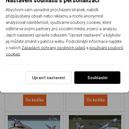
Abychom vám usnadnili procházení stránek, nabídli
přizpůsobený obsah nebo reklamu a mohli anonymně
analyzovat návštěvnost, využíváme soubory cookies, které
sdílíme se svými partnery pro sociální média, inzerci a analýzu.
Jejich nastavení upravíte odkazem "Upravit nastavení" a kdykoliv
NH 90 helicopter Book
P-51D Mustang Book
jej můžete změnit v patičce webu. Podrobnější informace najdete
v našich
Zásadách ochrany osobních údajů
a
používání souborů
cookies
.
170-DH043
170-DHC006
Skladem
Skladem
613 Kč
/ ks
565 Kč
/ ks
Upravit nastavení
Souhlasím
Do košíku
Do košíku