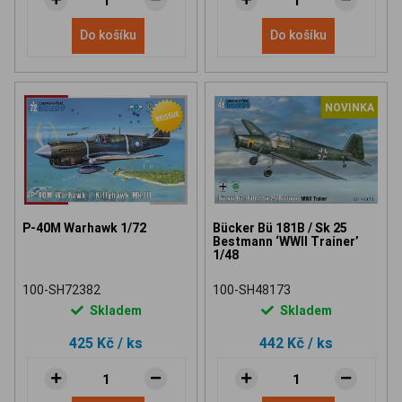
Do košíku
Do košíku
NOVINKA
P-40M Warhawk 1/72
Bücker Bü 181B / Sk 25
Bestmann ‘WWII Trainer’
1/48
100-SH72382
100-SH48173
Skladem
Skladem
425 Kč
/ ks
442 Kč
/ ks