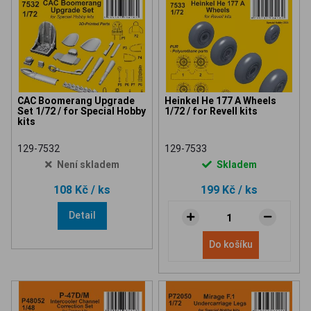
CAC Boomerang Upgrade
Heinkel He 177 A Wheels
Set 1/72 / for Special Hobby
1/72 / for Revell kits
kits
129-7532
129-7533
Není skladem
Skladem
108 Kč
/ ks
199 Kč
/ ks
Detail
Do košíku