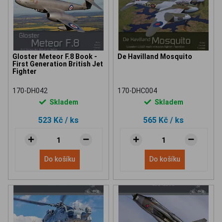
Gloster Meteor F.8 Book -
De Havilland Mosquito
First Generation British Jet
Fighter
170-DH042
170-DHC004
Skladem
Skladem
523 Kč
/ ks
565 Kč
/ ks
Do košíku
Do košíku