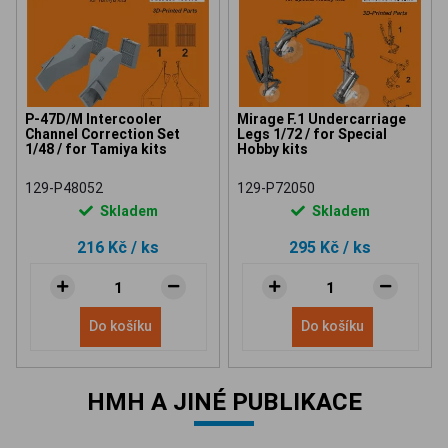
P-47D/M Intercooler
Mirage F.1 Undercarriage
Channel Correction Set
Legs 1/72 / for Special
1/48 / for Tamiya kits
Hobby kits
129-P48052
129-P72050
Skladem
Skladem
216 Kč
/ ks
295 Kč
/ ks
Do košíku
Do košíku
HMH A JINÉ PUBLIKACE