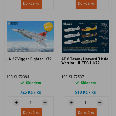
Do košíku
Do košíku
JA-37 Viggen Fighter 1/72
AT-6 Texan / Harvard ‘Little
Warrior’ HI-TECH 1/72
100-SH72384
100-SH72537
Skladem
Skladem
725 Kč
/ ks
510 Kč
/ ks
Do košíku
Do košíku