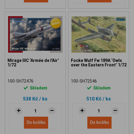
Mirage IIIC ‘Armée de l'Air’
Focke Wulf Fw 189A ‘Owls
1/72
over the Eastern Front’ 1/72
100-SH72476
100-SH72546
Skladem
Skladem
538 Kč
/ ks
510 Kč
/ ks
Do košíku
Do košíku