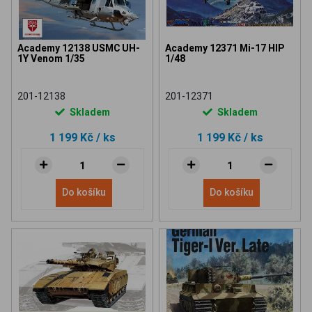
Academy 12138 USMC UH-
Academy 12371 Mi-17 HIP
1Y Venom 1/35
1/48
201-12138
201-12371
Skladem
Skladem
1 199 Kč
/ ks
1 199 Kč
/ ks
Do košíku
Do košíku