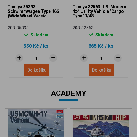
Tamiya 35393
Tamiya 32563 U.S. Modern
Schwimmwagen Type 166
4x4 Utility Vehicle "Cargo
(Wide Wheel Versio
Type" 1/48
208-35393
208-32563
Skladem
Skladem
550 Kč
/ ks
665 Kč
/ ks
Do košíku
Do košíku
ACADEMY