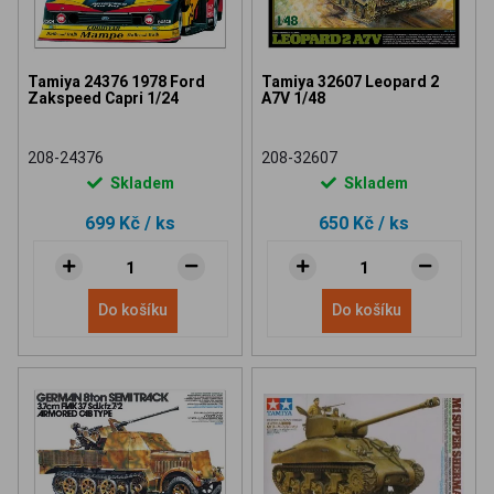
Tamiya 24376 1978 Ford
Tamiya 32607 Leopard 2
Zakspeed Capri 1/24
A7V 1/48
208-24376
208-32607
Skladem
Skladem
699 Kč
/ ks
650 Kč
/ ks
Do košíku
Do košíku