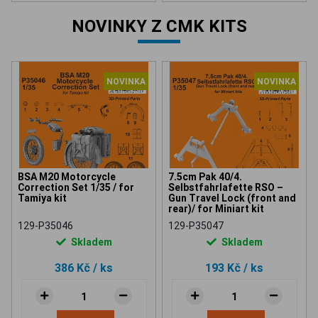
NOVINKY Z CMK KITS
NOVINKA
NOVINKA
BSA M20 Motorcycle
7.5cm Pak 40/4.
Correction Set 1/35 / for
Selbstfahrlafette RSO –
Tamiya kit
Gun Travel Lock (front and
rear)/ for Miniart kit
129-P35046
129-P35047
Skladem
Skladem
386 Kč
/ ks
193 Kč
/ ks