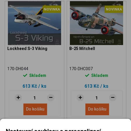
NOVINKA
NOVINKA
Lockheed S-3 Viking
B-25 Mitchell
170-DH044
170-DHC007
Skladem
Skladem
613 Kč
/ ks
613 Kč
/ ks
Do košíku
Do košíku
Nastavení souhlasu s personalizací