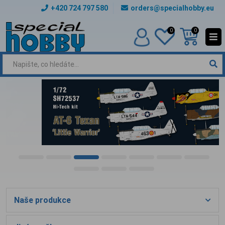
+420 724 797 580
orders@specialhobby.eu
0
0
Naše produkce