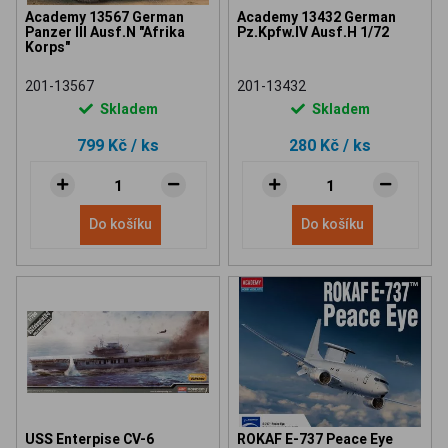
Academy 13567 German
Academy 13432 German
Panzer III Ausf.N "Afrika
Pz.Kpfw.IV Ausf.H 1/72
Korps"
201-13567
201-13432
Skladem
Skladem
799 Kč
/ ks
280 Kč
/ ks
Do košíku
Do košíku
USS Enterpise CV-6
ROKAF E-737 Peace Eye