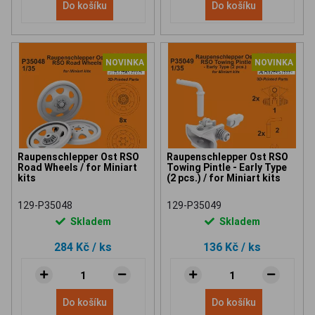
Do košíku
Do košíku
NOVINKA
NOVINKA
Raupenschlepper Ost RSO
Raupenschlepper Ost RSO
Road Wheels / for Miniart
Towing Pintle - Early Type
kits
(2 pcs.) / for Miniart kits
129-P35048
129-P35049
Skladem
Skladem
284 Kč
/ ks
136 Kč
/ ks
Do košíku
Do košíku