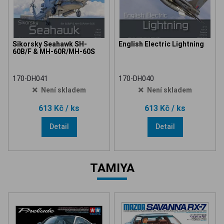
Sikorsky Seahawk SH-
English Electric Lightning
60B/F & MH-60R/MH-60S
170-DH041
170-DH040
Není skladem
Není skladem
613 Kč
/ ks
613 Kč
/ ks
Detail
Detail
TAMIYA