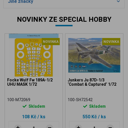
Jiné značky
NOVINKY ZE SPECIAL HOBBY
NOVINKA
NOVINKA
Focke Wulf Fw 189A-1/2
Junkers Ju 87D-1/3
UHU MASK 1/72
‘Combat & Captured’ 1/72
100-M72069
100-SH72542
Skladem
Skladem
108 Kč
/ ks
550 Kč
/ ks