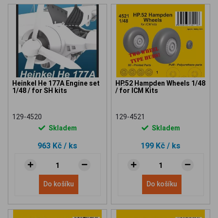
Heinkel He 177A Engine set
HP.52 Hampden Wheels 1/48
1/48 / for SH kits
/ for ICM Kits
129-4520
129-4521
Skladem
Skladem
963 Kč
/ ks
199 Kč
/ ks
Do košíku
Do košíku