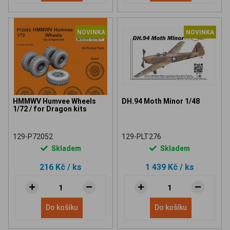
NOVINKA
NOVINKA
HMMWV Humvee Wheels
DH.94 Moth Minor 1/48
1/72 / for Dragon kits
129-P72052
129-PLT276
Skladem
Skladem
216 Kč
/ ks
1 439 Kč
/ ks
Do košíku
Do košíku