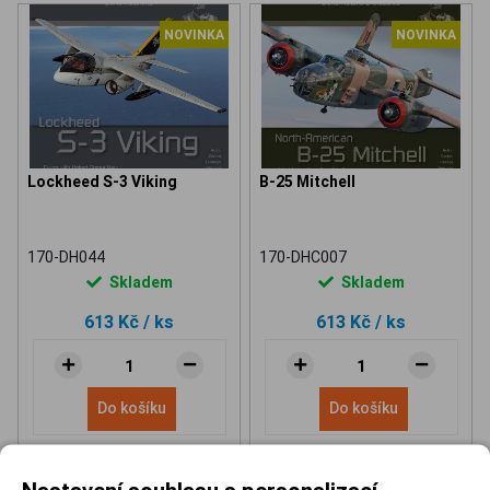
NOVINKA
NOVINKA
Lockheed S-3 Viking
B-25 Mitchell
170-DH044
170-DHC007
Skladem
Skladem
613 Kč
/ ks
613 Kč
/ ks
Do košíku
Do košíku
Nastavení souhlasu s personalizací