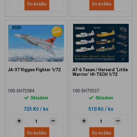
Do košíku
Do košíku
JA-37 Viggen Fighter 1/72
AT-6 Texan / Harvard ‘Little
Warrior’ HI-TECH 1/72
100-SH72384
100-SH72537
Skladem
Skladem
725 Kč
/ ks
510 Kč
/ ks
Do košíku
Do košíku