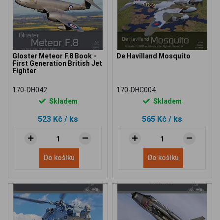
Gloster Meteor F.8 Book -
De Havilland Mosquito
First Generation British Jet
Fighter
170-DH042
170-DHC004
Skladem
Skladem
523 Kč
/ ks
565 Kč
/ ks
Do košíku
Do košíku