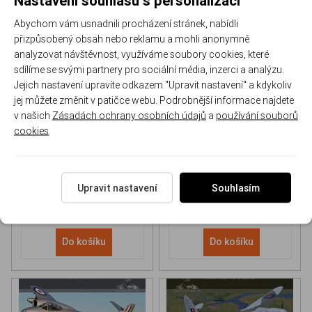
Abychom vám usnadnili procházení stránek, nabídli
přizpůsobený obsah nebo reklamu a mohli anonymně
analyzovat návštěvnost, využíváme soubory cookies, které
sdílíme se svými partnery pro sociální média, inzerci a analýzu.
Jejich nastavení upravíte odkazem "Upravit nastavení" a kdykoliv
NH 90 helicopter Book
P-51D Mustang Book
jej můžete změnit v patičce webu. Podrobnější informace najdete
v našich
Zásadách ochrany osobních údajů
a
používání souborů
cookies
.
170-DH043
170-DHC006
Skladem
Skladem
613 Kč
/ ks
565 Kč
/ ks
Upravit nastavení
Souhlasím
Do košíku
Do košíku