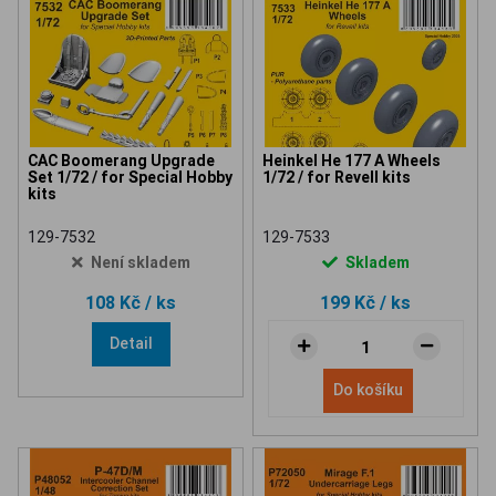
CAC Boomerang Upgrade
Heinkel He 177 A Wheels
Set 1/72 / for Special Hobby
1/72 / for Revell kits
kits
129-7532
129-7533
Není skladem
Skladem
108 Kč
/ ks
199 Kč
/ ks
Detail
Do košíku