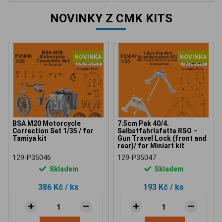
NOVINKY Z CMK KITS
NOVINKA
NOVINKA
BSA M20 Motorcycle
7.5cm Pak 40/4.
Correction Set 1/35 / for
Selbstfahrlafette RSO –
Tamiya kit
Gun Travel Lock (front and
rear)/ for Miniart kit
129-P35046
129-P35047
Skladem
Skladem
386 Kč
/ ks
193 Kč
/ ks