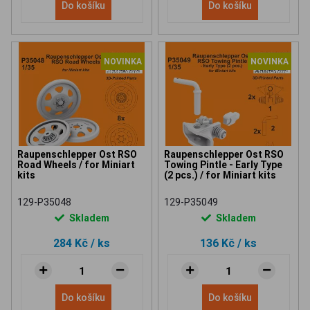
Do košíku
Do košíku
NOVINKA
NOVINKA
Raupenschlepper Ost RSO
Raupenschlepper Ost RSO
Road Wheels / for Miniart
Towing Pintle - Early Type
kits
(2 pcs.) / for Miniart kits
129-P35048
129-P35049
Skladem
Skladem
284 Kč
/ ks
136 Kč
/ ks
Do košíku
Do košíku