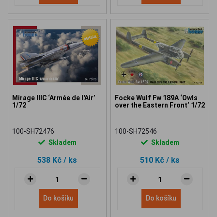
Mirage IIIC ‘Armée de l'Air’
Focke Wulf Fw 189A ‘Owls
1/72
over the Eastern Front’ 1/72
100-SH72476
100-SH72546
Skladem
Skladem
538 Kč
/ ks
510 Kč
/ ks
Do košíku
Do košíku