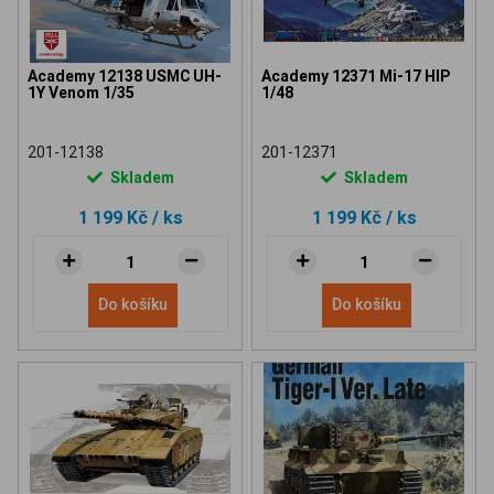
Academy 12138 USMC UH-
Academy 12371 Mi-17 HIP
1Y Venom 1/35
1/48
201-12138
201-12371
Skladem
Skladem
1 199 Kč
/ ks
1 199 Kč
/ ks
Do košíku
Do košíku