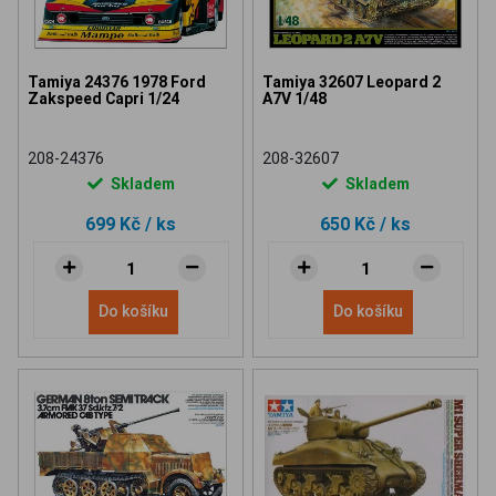
Tamiya 24376 1978 Ford
Tamiya 32607 Leopard 2
Zakspeed Capri 1/24
A7V 1/48
208-24376
208-32607
Skladem
Skladem
699 Kč
/ ks
650 Kč
/ ks
Do košíku
Do košíku