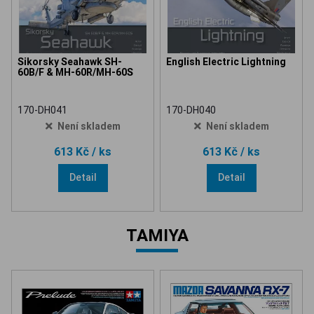
Sikorsky Seahawk SH-
English Electric Lightning
60B/F & MH-60R/MH-60S
170-DH041
170-DH040
Není skladem
Není skladem
613 Kč
/ ks
613 Kč
/ ks
Detail
Detail
TAMIYA