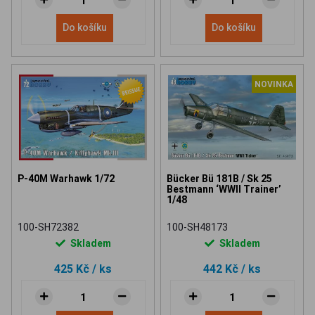
Do košíku
Do košíku
NOVINKA
P-40M Warhawk 1/72
Bücker Bü 181B / Sk 25
Bestmann ‘WWII Trainer’
1/48
100-SH72382
100-SH48173
Skladem
Skladem
425 Kč
/ ks
442 Kč
/ ks