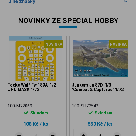
Jiné značky
NOVINKY ZE SPECIAL HOBBY
NOVINKA
NOVINKA
Focke Wulf Fw 189A-1/2
Junkers Ju 87D-1/3
UHU MASK 1/72
‘Combat & Captured’ 1/72
100-M72069
100-SH72542
Skladem
Skladem
108 Kč
/ ks
550 Kč
/ ks