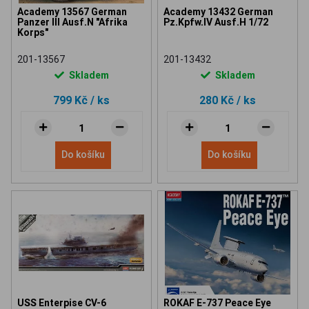
Academy 13567 German
Academy 13432 German
Panzer III Ausf.N "Afrika
Pz.Kpfw.IV Ausf.H 1/72
Korps"
201-13567
201-13432
Skladem
Skladem
799 Kč
/ ks
280 Kč
/ ks
Do košíku
Do košíku
USS Enterpise CV-6
ROKAF E-737 Peace Eye