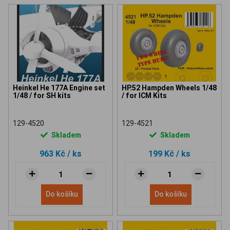
Heinkel He 177A Engine set
HP.52 Hampden Wheels 1/48
1/48 / for SH kits
/ for ICM Kits
129-4520
129-4521
Skladem
Skladem
963 Kč
/ ks
199 Kč
/ ks
Do košíku
Do košíku