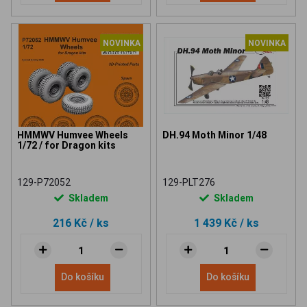
NOVINKA
NOVINKA
HMMWV Humvee Wheels
DH.94 Moth Minor 1/48
1/72 / for Dragon kits
129-P72052
129-PLT276
Skladem
Skladem
216 Kč
/ ks
1 439 Kč
/ ks
Do košíku
Do košíku