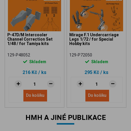
P-47D/M Intercooler
Mirage F.1 Undercarriage
Channel Correction Set
Legs 1/72 / for Special
1/48 / for Tamiya kits
Hobby kits
129-P48052
129-P72050
Skladem
Skladem
216 Kč
/ ks
295 Kč
/ ks
Do košíku
Do košíku
HMH A JINÉ PUBLIKACE