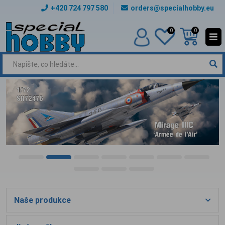
+420 724 797 580
orders@specialhobby.eu
0
0
Naše produkce