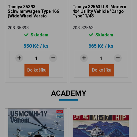
Tamiya 35393
Tamiya 32563 U.S. Modern
Schwimmwagen Type 166
4x4 Utility Vehicle "Cargo
(Wide Wheel Versio
Type" 1/48
208-35393
208-32563
Skladem
Skladem
550 Kč
/ ks
665 Kč
/ ks
Do košíku
Do košíku
ACADEMY