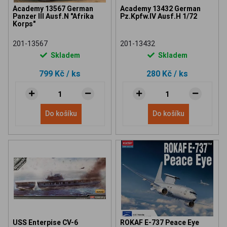
Academy 13567 German
Academy 13432 German
Panzer III Ausf.N "Afrika
Pz.Kpfw.IV Ausf.H 1/72
Korps"
201-13567
201-13432
Skladem
Skladem
799 Kč
/ ks
280 Kč
/ ks
Do košíku
Do košíku
USS Enterpise CV-6
ROKAF E-737 Peace Eye