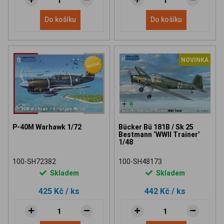
Do košíku
Do košíku
NOVINKA
P-40M Warhawk 1/72
Bücker Bü 181B / Sk 25
Bestmann ‘WWII Trainer’
1/48
100-SH72382
100-SH48173
Skladem
Skladem
425 Kč
/ ks
442 Kč
/ ks