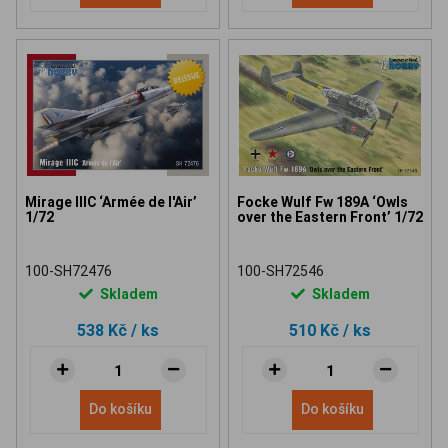
Mirage IIIC ‘Armée de l'Air’
Focke Wulf Fw 189A ‘Owls
1/72
over the Eastern Front’ 1/72
100-SH72476
100-SH72546
Skladem
Skladem
538 Kč
/ ks
510 Kč
/ ks
Do košíku
Do košíku