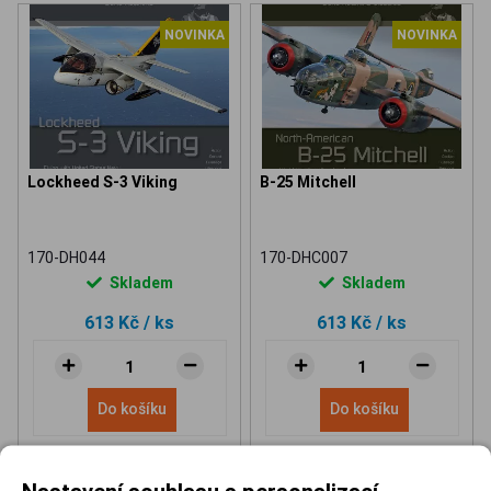
NOVINKA
NOVINKA
Lockheed S-3 Viking
B-25 Mitchell
170-DH044
170-DHC007
Skladem
Skladem
613 Kč
/ ks
613 Kč
/ ks
Do košíku
Do košíku
Nastavení souhlasu s personalizací