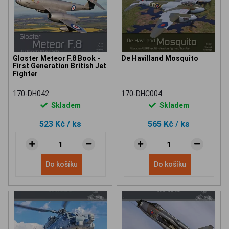
Gloster Meteor F.8 Book -
De Havilland Mosquito
First Generation British Jet
Fighter
170-DH042
170-DHC004
Skladem
Skladem
523 Kč
/ ks
565 Kč
/ ks
Do košíku
Do košíku