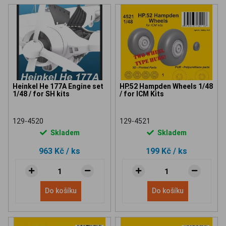
Heinkel He 177A Engine set
HP.52 Hampden Wheels 1/48
1/48 / for SH kits
/ for ICM Kits
129-4520
129-4521
Skladem
Skladem
963 Kč
/ ks
199 Kč
/ ks
Do košíku
Do košíku