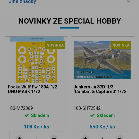
Jiné značky
NOVINKY ZE SPECIAL HOBBY
NOVINKA
NOVINKA
Focke Wulf Fw 189A-1/2
Junkers Ju 87D-1/3
UHU MASK 1/72
‘Combat & Captured’ 1/72
100-M72069
100-SH72542
Skladem
Skladem
108 Kč
/ ks
550 Kč
/ ks