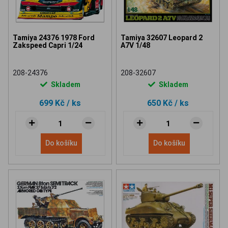
Tamiya 24376 1978 Ford
Tamiya 32607 Leopard 2
Zakspeed Capri 1/24
A7V 1/48
208-24376
208-32607
Skladem
Skladem
699 Kč
/ ks
650 Kč
/ ks
Do košíku
Do košíku