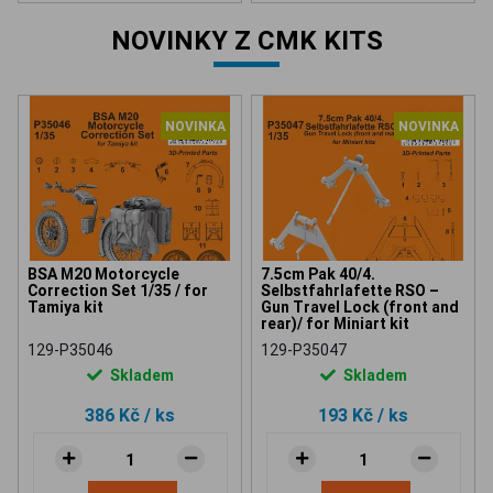
NOVINKY Z CMK KITS
NOVINKA
NOVINKA
BSA M20 Motorcycle
7.5cm Pak 40/4.
Correction Set 1/35 / for
Selbstfahrlafette RSO –
Tamiya kit
Gun Travel Lock (front and
rear)/ for Miniart kit
129-P35046
129-P35047
Skladem
Skladem
386 Kč
/ ks
193 Kč
/ ks