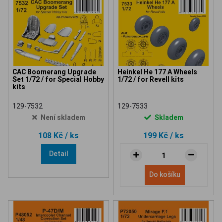
CAC Boomerang Upgrade
Heinkel He 177 A Wheels
Set 1/72 / for Special Hobby
1/72 / for Revell kits
kits
129-7532
129-7533
Není skladem
Skladem
108 Kč
/ ks
199 Kč
/ ks
Detail
Do košíku