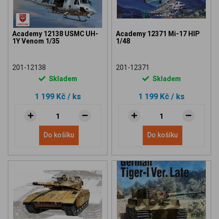
Academy 12138 USMC UH-
Academy 12371 Mi-17 HIP
1Y Venom 1/35
1/48
201-12138
201-12371
Skladem
Skladem
1 199 Kč
/ ks
1 199 Kč
/ ks
Do košíku
Do košíku