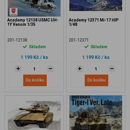
Academy 12138 USMC UH-
Academy 12371 Mi-17 HIP
1Y Venom 1/35
1/48
201-12138
201-12371
Skladem
Skladem
1 199 Kč
/ ks
1 199 Kč
/ ks
Do košíku
Do košíku