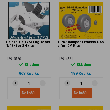
Heinkel He 177A Engine set
HP.52 Hampden Wheels 1/48
1/48 / for SH kits
/ for ICM Kits
129-4520
129-4521
Skladem
Skladem
963 Kč
/ ks
199 Kč
/ ks
Do košíku
Do košíku