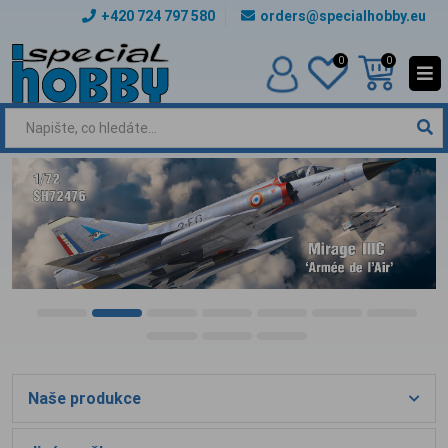
+420 724 797 580
orders@specialhobby.eu
0
0
Naše produkce