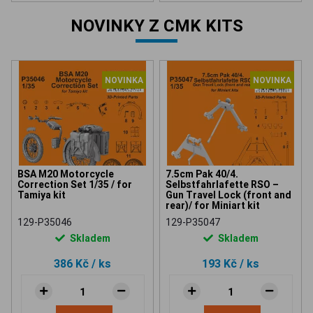
NOVINKY Z CMK KITS
NOVINKA
NOVINKA
BSA M20 Motorcycle
7.5cm Pak 40/4.
Correction Set 1/35 / for
Selbstfahrlafette RSO –
Tamiya kit
Gun Travel Lock (front and
rear)/ for Miniart kit
129-P35046
129-P35047
Skladem
Skladem
386 Kč
/ ks
193 Kč
/ ks