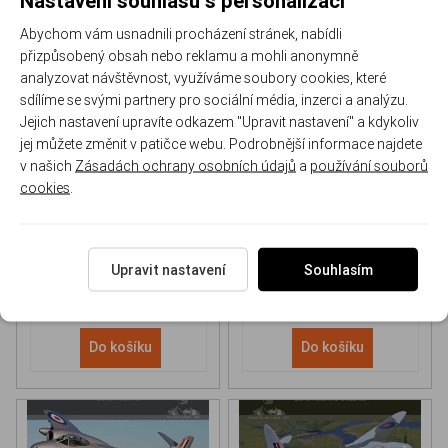
Abychom vám usnadnili procházení stránek, nabídli
přizpůsobený obsah nebo reklamu a mohli anonymně
analyzovat návštěvnost, využíváme soubory cookies, které
sdílíme se svými partnery pro sociální média, inzerci a analýzu.
Jejich nastavení upravíte odkazem "Upravit nastavení" a kdykoliv
NH 90 helicopter Book
P-51D Mustang Book
jej můžete změnit v patičce webu. Podrobnější informace najdete
v našich
Zásadách ochrany osobních údajů
a
používání souborů
cookies
.
170-DH043
170-DHC006
Skladem
Skladem
613 Kč
/ ks
565 Kč
/ ks
Upravit nastavení
Souhlasím
Do košíku
Do košíku