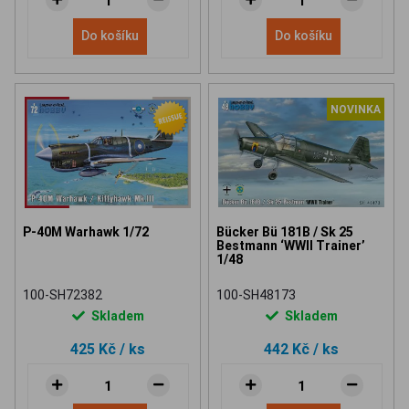
Do košíku
Do košíku
NOVINKA
P-40M Warhawk 1/72
Bücker Bü 181B / Sk 25
Bestmann ‘WWII Trainer’
1/48
100-SH72382
100-SH48173
Skladem
Skladem
425 Kč
/ ks
442 Kč
/ ks