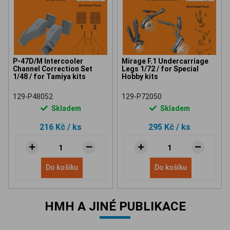
P-47D/M Intercooler
Mirage F.1 Undercarriage
Channel Correction Set
Legs 1/72 / for Special
1/48 / for Tamiya kits
Hobby kits
129-P48052
129-P72050
Skladem
Skladem
216 Kč
/ ks
295 Kč
/ ks
Do košíku
Do košíku
HMH A JINÉ PUBLIKACE