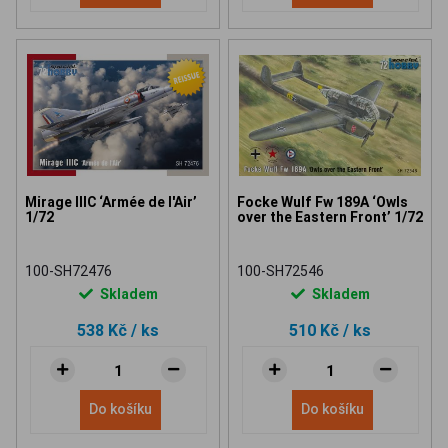
Mirage IIIC ‘Armée de l'Air’
Focke Wulf Fw 189A ‘Owls
1/72
over the Eastern Front’ 1/72
100-SH72476
100-SH72546
Skladem
Skladem
538 Kč
/ ks
510 Kč
/ ks
Do košíku
Do košíku