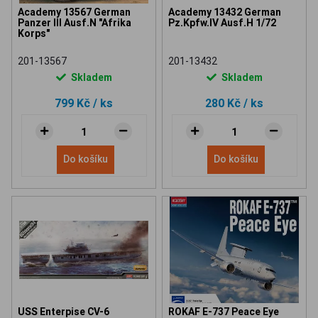
Academy 13567 German
Academy 13432 German
Panzer III Ausf.N "Afrika
Pz.Kpfw.IV Ausf.H 1/72
Korps"
201-13567
201-13432
Skladem
Skladem
799 Kč
/ ks
280 Kč
/ ks
Do košíku
Do košíku
USS Enterpise CV-6
ROKAF E-737 Peace Eye