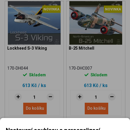
NOVINKA
NOVINKA
Lockheed S-3 Viking
B-25 Mitchell
170-DH044
170-DHC007
Skladem
Skladem
613 Kč
/ ks
613 Kč
/ ks
Do košíku
Do košíku
Nastavení souhlasu s personalizací