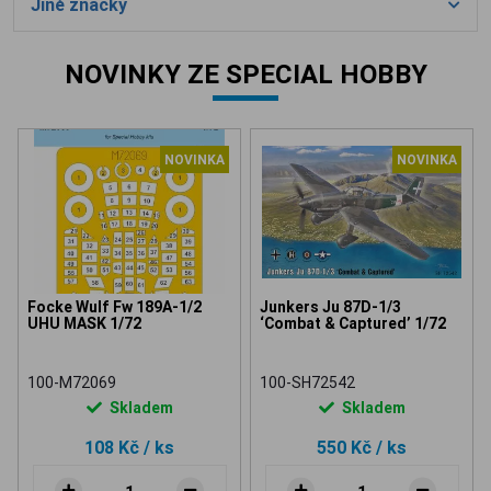
Jiné značky
NOVINKY ZE SPECIAL HOBBY
NOVINKA
NOVINKA
Focke Wulf Fw 189A-1/2
Junkers Ju 87D-1/3
UHU MASK 1/72
‘Combat & Captured’ 1/72
100-M72069
100-SH72542
Skladem
Skladem
108 Kč
/ ks
550 Kč
/ ks