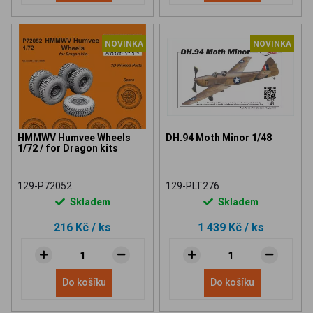
NOVINKA
NOVINKA
HMMWV Humvee Wheels
DH.94 Moth Minor 1/48
1/72 / for Dragon kits
129-P72052
129-PLT276
Skladem
Skladem
216 Kč
/ ks
1 439 Kč
/ ks
Do košíku
Do košíku