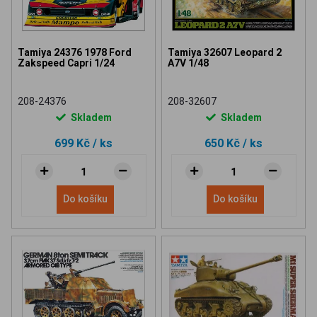
Tamiya 24376 1978 Ford
Tamiya 32607 Leopard 2
Zakspeed Capri 1/24
A7V 1/48
208-24376
208-32607
Skladem
Skladem
699 Kč
/ ks
650 Kč
/ ks
Do košíku
Do košíku