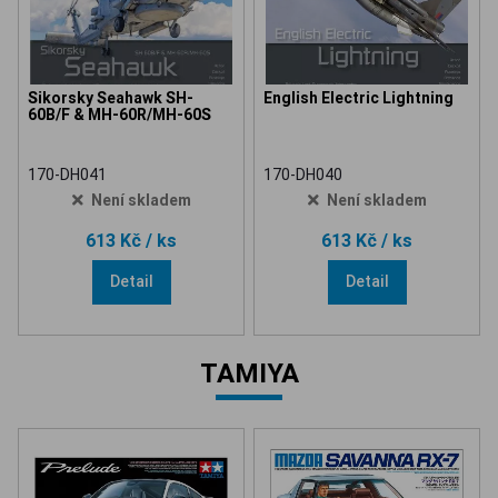
Sikorsky Seahawk SH-
English Electric Lightning
60B/F & MH-60R/MH-60S
170-DH041
170-DH040
Není skladem
Není skladem
613 Kč
/ ks
613 Kč
/ ks
Detail
Detail
TAMIYA