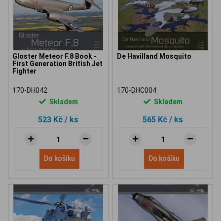
Gloster Meteor F.8 Book -
De Havilland Mosquito
First Generation British Jet
Fighter
170-DH042
170-DHC004
Skladem
Skladem
523 Kč
/ ks
565 Kč
/ ks
Do košíku
Do košíku