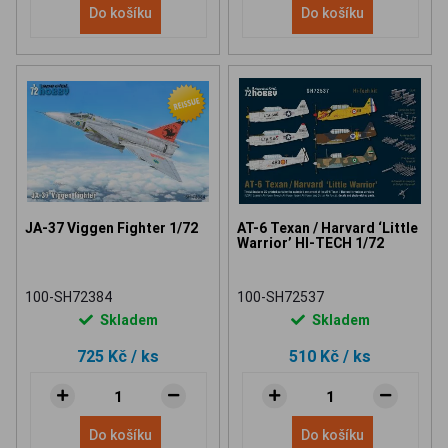
Do košíku
Do košíku
JA-37 Viggen Fighter 1/72
AT-6 Texan / Harvard ‘Little
Warrior’ HI-TECH 1/72
100-SH72384
100-SH72537
Skladem
Skladem
725 Kč
/ ks
510 Kč
/ ks
Do košíku
Do košíku