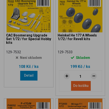
CAC Boomerang Upgrade
Heinkel He 177 A Wheels
Set 1/72 / for Special Hobby
1/72 / for Revell kits
kits
129-7532
129-7533
Není skladem
Skladem
108 Kč
/ ks
199 Kč
/ ks
Detail
Do košíku