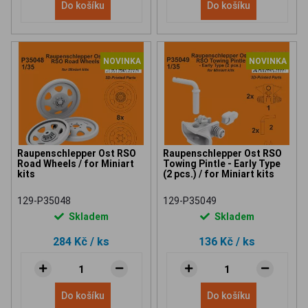
Do košíku
Do košíku
NOVINKA
NOVINKA
Raupenschlepper Ost RSO
Raupenschlepper Ost RSO
Road Wheels / for Miniart
Towing Pintle - Early Type
kits
(2 pcs.) / for Miniart kits
129-P35048
129-P35049
Skladem
Skladem
284 Kč
/ ks
136 Kč
/ ks
Do košíku
Do košíku