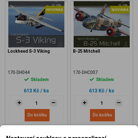
NOVINKA
NOVINKA
Lockheed S-3 Viking
B-25 Mitchell
170-DH044
170-DHC007
Skladem
Skladem
613 Kč
/ ks
613 Kč
/ ks
Do košíku
Do košíku
Nastavení souhlasu s personalizací