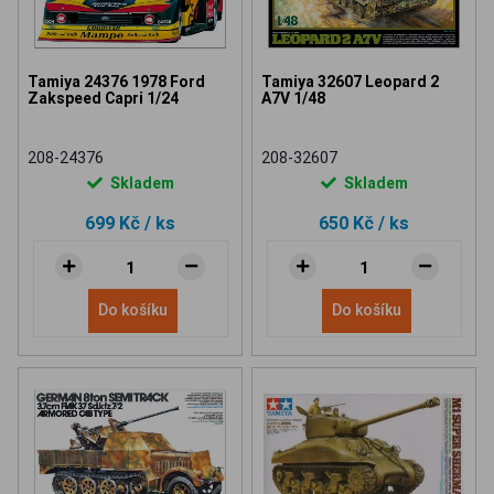
Tamiya 24376 1978 Ford
Tamiya 32607 Leopard 2
Zakspeed Capri 1/24
A7V 1/48
208-24376
208-32607
Skladem
Skladem
699 Kč
/ ks
650 Kč
/ ks
Do košíku
Do košíku