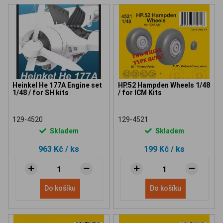
Heinkel He 177A Engine set
HP.52 Hampden Wheels 1/48
1/48 / for SH kits
/ for ICM Kits
129-4520
129-4521
Skladem
Skladem
963 Kč
/ ks
199 Kč
/ ks
Do košíku
Do košíku