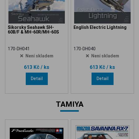
Sikorsky Seahawk SH-
English Electric Lightning
60B/F & MH-60R/MH-60S
170-DH041
170-DH040
Není skladem
Není skladem
613 Kč
/ ks
613 Kč
/ ks
Detail
Detail
TAMIYA