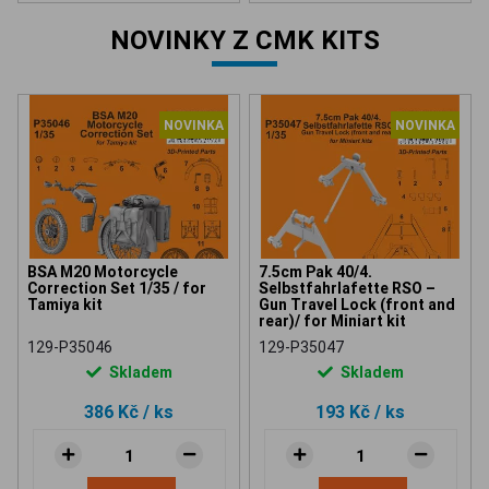
NOVINKY Z CMK KITS
NOVINKA
NOVINKA
BSA M20 Motorcycle
7.5cm Pak 40/4.
Correction Set 1/35 / for
Selbstfahrlafette RSO –
Tamiya kit
Gun Travel Lock (front and
rear)/ for Miniart kit
129-P35046
129-P35047
Skladem
Skladem
386 Kč
/ ks
193 Kč
/ ks