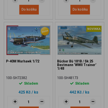
Do košíku
Do košíku
NOVINKA
P-40M Warhawk 1/72
Bücker Bü 181B / Sk 25
Bestmann ‘WWII Trainer’
1/48
100-SH72382
100-SH48173
Skladem
Skladem
425 Kč
/ ks
442 Kč
/ ks