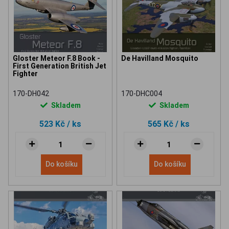
Gloster Meteor F.8 Book -
De Havilland Mosquito
First Generation British Jet
Fighter
170-DH042
170-DHC004
Skladem
Skladem
523 Kč
/ ks
565 Kč
/ ks
Do košíku
Do košíku