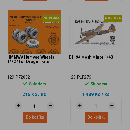
NOVINKA
NOVINKA
HMMWV Humvee Wheels
DH.94 Moth Minor 1/48
1/72 / for Dragon kits
129-P72052
129-PLT276
Skladem
Skladem
216 Kč
/ ks
1 439 Kč
/ ks
Do košíku
Do košíku