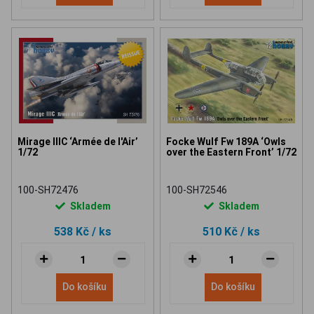
Mirage IIIC ‘Armée de l'Air’
Focke Wulf Fw 189A ‘Owls
1/72
over the Eastern Front’ 1/72
100-SH72476
100-SH72546
Skladem
Skladem
538 Kč
/ ks
510 Kč
/ ks
Do košíku
Do košíku