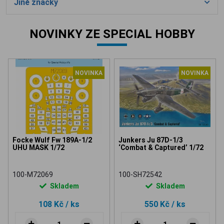
Jiné značky
NOVINKY ZE SPECIAL HOBBY
NOVINKA
NOVINKA
Focke Wulf Fw 189A-1/2
Junkers Ju 87D-1/3
UHU MASK 1/72
‘Combat & Captured’ 1/72
100-M72069
100-SH72542
Skladem
Skladem
108 Kč
/ ks
550 Kč
/ ks