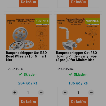
Do košíku
Do košíku
NOVINKA
NOVINKA
Raupenschlepper Ost RSO
Raupenschlepper Ost RSO
Road Wheels / for Miniart
Towing Pintle - Early Type
kits
(2 pcs.) / for Miniart kits
129-P35048
129-P35049
Skladem
Skladem
284 Kč
/ ks
136 Kč
/ ks
Do košíku
Do košíku