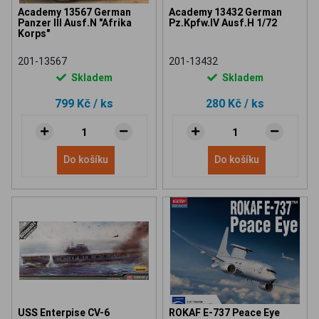
Academy 13567 German
Academy 13432 German
Panzer III Ausf.N "Afrika
Pz.Kpfw.IV Ausf.H 1/72
Korps"
201-13567
201-13432
Skladem
Skladem
799 Kč
/ ks
280 Kč
/ ks
Do košíku
Do košíku
USS Enterpise CV-6
ROKAF E-737 Peace Eye