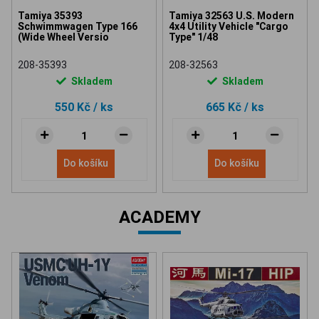
Tamiya 35393
Tamiya 32563 U.S. Modern
Schwimmwagen Type 166
4x4 Utility Vehicle "Cargo
(Wide Wheel Versio
Type" 1/48
208-35393
208-32563
Skladem
Skladem
550 Kč
/ ks
665 Kč
/ ks
Do košíku
Do košíku
ACADEMY