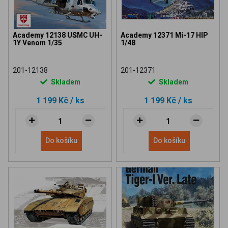
Academy 12138 USMC UH-
Academy 12371 Mi-17 HIP
1Y Venom 1/35
1/48
201-12138
201-12371
Skladem
Skladem
1 199 Kč
/ ks
1 199 Kč
/ ks
Do košíku
Do košíku