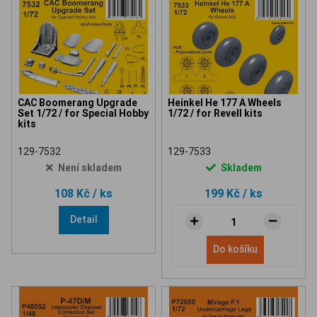
CAC Boomerang Upgrade
Heinkel He 177 A Wheels
Set 1/72 / for Special Hobby
1/72 / for Revell kits
kits
129-7532
129-7533
Není skladem
Skladem
108 Kč
/ ks
199 Kč
/ ks
Detail
Do košíku