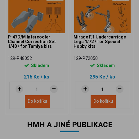
P-47D/M Intercooler
Mirage F.1 Undercarriage
Channel Correction Set
Legs 1/72 / for Special
1/48 / for Tamiya kits
Hobby kits
129-P48052
129-P72050
Skladem
Skladem
216 Kč
/ ks
295 Kč
/ ks
Do košíku
Do košíku
HMH A JINÉ PUBLIKACE