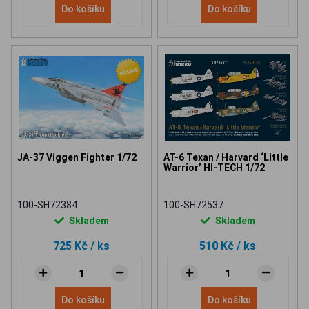
Do košíku
Do košíku
JA-37 Viggen Fighter 1/72
AT-6 Texan / Harvard ‘Little
Warrior’ HI-TECH 1/72
100-SH72384
100-SH72537
Skladem
Skladem
725 Kč
/ ks
510 Kč
/ ks
Do košíku
Do košíku