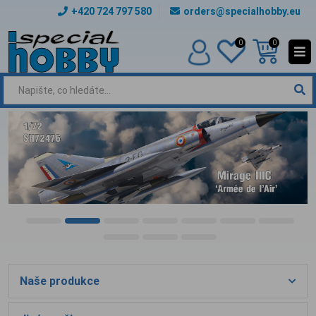
+420 724 797 580
orders@specialhobby.eu
0
0
Naše produkce