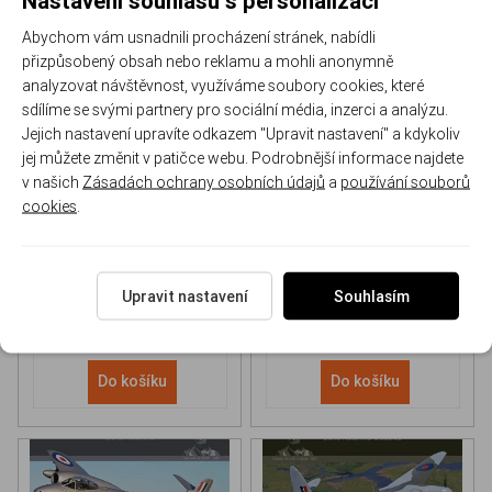
Abychom vám usnadnili procházení stránek, nabídli
přizpůsobený obsah nebo reklamu a mohli anonymně
analyzovat návštěvnost, využíváme soubory cookies, které
sdílíme se svými partnery pro sociální média, inzerci a analýzu.
Jejich nastavení upravíte odkazem "Upravit nastavení" a kdykoliv
NH 90 helicopter Book
P-51D Mustang Book
jej můžete změnit v patičce webu. Podrobnější informace najdete
v našich
Zásadách ochrany osobních údajů
a
používání souborů
cookies
.
170-DH043
170-DHC006
Skladem
Skladem
613 Kč
/ ks
565 Kč
/ ks
Upravit nastavení
Souhlasím
Do košíku
Do košíku