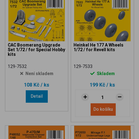
CAC Boomerang Upgrade
Heinkel He 177 A Wheels
Set 1/72 / for Special Hobby
1/72 / for Revell kits
kits
129-7532
129-7533
Není skladem
Skladem
108 Kč
/ ks
199 Kč
/ ks
Detail
Do košíku