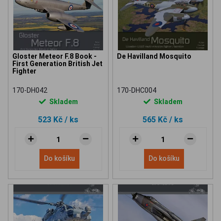
Gloster Meteor F.8 Book -
De Havilland Mosquito
First Generation British Jet
Fighter
170-DH042
170-DHC004
Skladem
Skladem
523 Kč
/ ks
565 Kč
/ ks
Do košíku
Do košíku