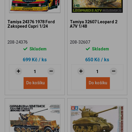
Tamiya 24376 1978 Ford
Tamiya 32607 Leopard 2
Zakspeed Capri 1/24
A7V 1/48
208-24376
208-32607
Skladem
Skladem
699 Kč
/ ks
650 Kč
/ ks
Do košíku
Do košíku