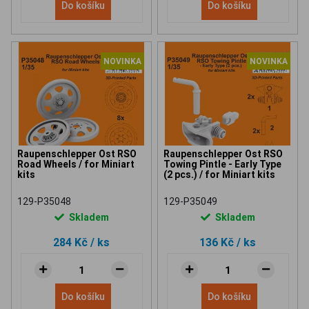
Do košíku
Do košíku
NOVINKA
NOVINKA
Raupenschlepper Ost RSO
Raupenschlepper Ost RSO
Road Wheels / for Miniart
Towing Pintle - Early Type
kits
(2 pcs.) / for Miniart kits
129-P35048
129-P35049
Skladem
Skladem
284 Kč
/ ks
136 Kč
/ ks
Do košíku
Do košíku