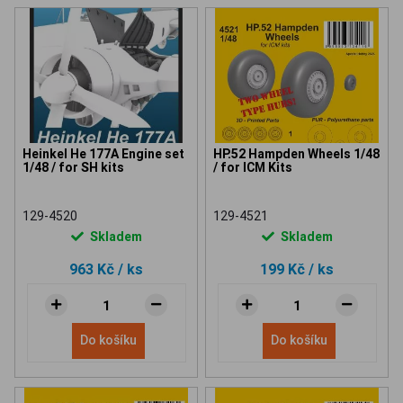
Heinkel He 177A Engine set
HP.52 Hampden Wheels 1/48
1/48 / for SH kits
/ for ICM Kits
129-4520
129-4521
Skladem
Skladem
963 Kč
/ ks
199 Kč
/ ks
Do košíku
Do košíku