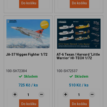
Do košíku
Do košíku
JA-37 Viggen Fighter 1/72
AT-6 Texan / Harvard ‘Little
Warrior’ HI-TECH 1/72
100-SH72384
100-SH72537
Skladem
Skladem
725 Kč
/ ks
510 Kč
/ ks
Do košíku
Do košíku