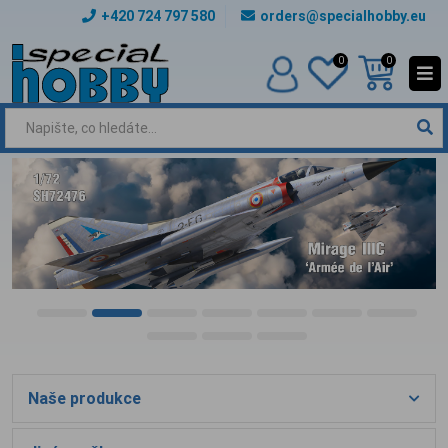
+420 724 797 580
orders@specialhobby.eu
0
0
Naše produkce