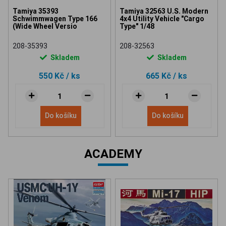
Tamiya 35393
Tamiya 32563 U.S. Modern
Schwimmwagen Type 166
4x4 Utility Vehicle "Cargo
(Wide Wheel Versio
Type" 1/48
208-35393
208-32563
Skladem
Skladem
550 Kč
/ ks
665 Kč
/ ks
Do košíku
Do košíku
ACADEMY