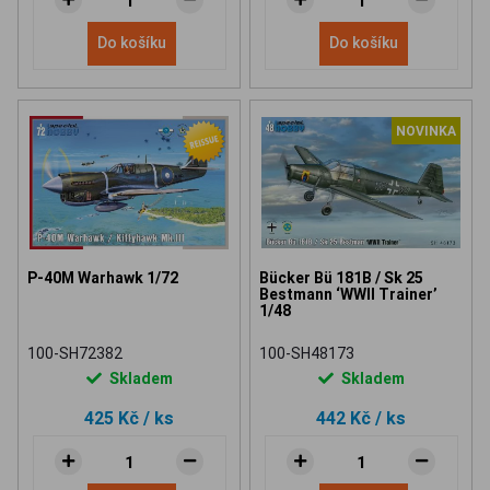
Do košíku
Do košíku
NOVINKA
P-40M Warhawk 1/72
Bücker Bü 181B / Sk 25
Bestmann ‘WWII Trainer’
1/48
100-SH72382
100-SH48173
Skladem
Skladem
425 Kč
/ ks
442 Kč
/ ks