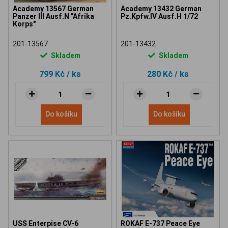
Academy 13567 German
Academy 13432 German
Panzer III Ausf.N "Afrika
Pz.Kpfw.IV Ausf.H 1/72
Korps"
201-13567
201-13432
Skladem
Skladem
799 Kč
/ ks
280 Kč
/ ks
Do košíku
Do košíku
USS Enterpise CV-6
ROKAF E-737 Peace Eye