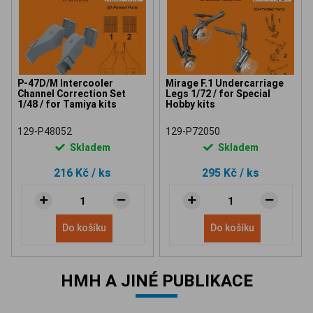
P-47D/M Intercooler
Mirage F.1 Undercarriage
Channel Correction Set
Legs 1/72 / for Special
1/48 / for Tamiya kits
Hobby kits
129-P48052
129-P72050
Skladem
Skladem
216 Kč
/ ks
295 Kč
/ ks
Do košíku
Do košíku
HMH A JINÉ PUBLIKACE