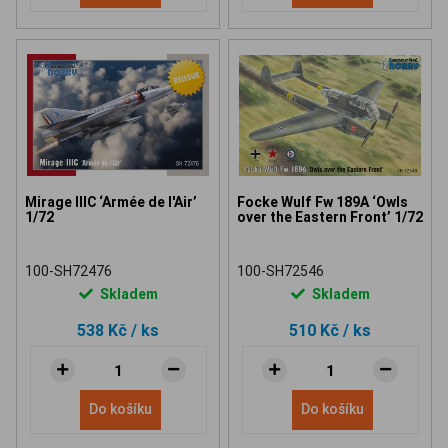
Mirage IIIC ‘Armée de l'Air’
Focke Wulf Fw 189A ‘Owls
1/72
over the Eastern Front’ 1/72
100-SH72476
100-SH72546
Skladem
Skladem
538 Kč
/ ks
510 Kč
/ ks
Do košíku
Do košíku