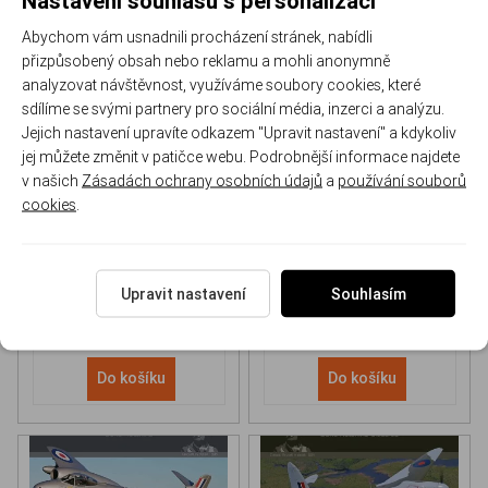
Abychom vám usnadnili procházení stránek, nabídli
přizpůsobený obsah nebo reklamu a mohli anonymně
analyzovat návštěvnost, využíváme soubory cookies, které
sdílíme se svými partnery pro sociální média, inzerci a analýzu.
Jejich nastavení upravíte odkazem "Upravit nastavení" a kdykoliv
NH 90 helicopter Book
P-51D Mustang Book
jej můžete změnit v patičce webu. Podrobnější informace najdete
v našich
Zásadách ochrany osobních údajů
a
používání souborů
cookies
.
170-DH043
170-DHC006
Skladem
Skladem
613 Kč
/ ks
565 Kč
/ ks
Upravit nastavení
Souhlasím
Do košíku
Do košíku