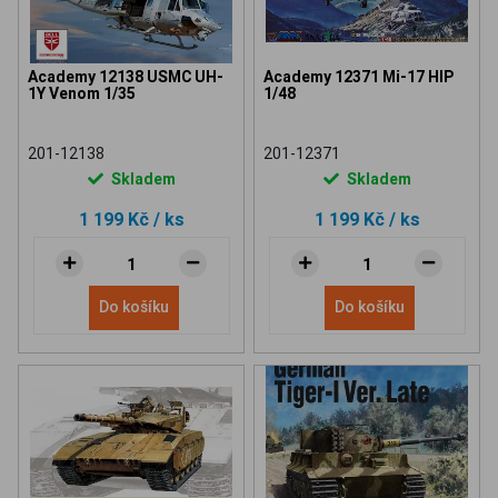
Academy 12138 USMC UH-
Academy 12371 Mi-17 HIP
1Y Venom 1/35
1/48
201-12138
201-12371
Skladem
Skladem
1 199 Kč
/ ks
1 199 Kč
/ ks
Do košíku
Do košíku