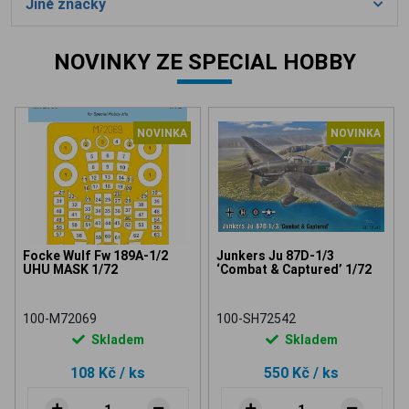
Jiné značky
NOVINKY ZE SPECIAL HOBBY
NOVINKA
NOVINKA
Focke Wulf Fw 189A-1/2
Junkers Ju 87D-1/3
UHU MASK 1/72
‘Combat & Captured’ 1/72
100-M72069
100-SH72542
Skladem
Skladem
108 Kč
/ ks
550 Kč
/ ks