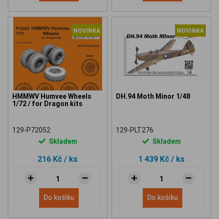
NOVINKA
NOVINKA
HMMWV Humvee Wheels
DH.94 Moth Minor 1/48
1/72 / for Dragon kits
129-P72052
129-PLT276
Skladem
Skladem
216 Kč
/ ks
1 439 Kč
/ ks
Do košíku
Do košíku