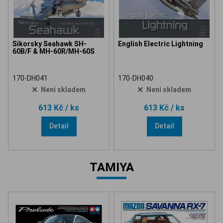
Sikorsky Seahawk SH-
English Electric Lightning
60B/F & MH-60R/MH-60S
170-DH041
170-DH040
Není skladem
Není skladem
613 Kč
/ ks
613 Kč
/ ks
Detail
Detail
TAMIYA