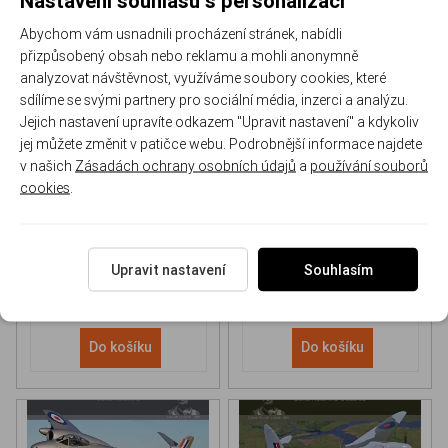
Abychom vám usnadnili procházení stránek, nabídli
přizpůsobený obsah nebo reklamu a mohli anonymně
analyzovat návštěvnost, využíváme soubory cookies, které
sdílíme se svými partnery pro sociální média, inzerci a analýzu.
Jejich nastavení upravíte odkazem "Upravit nastavení" a kdykoliv
NH 90 helicopter Book
P-51D Mustang Book
jej můžete změnit v patičce webu. Podrobnější informace najdete
v našich
Zásadách ochrany osobních údajů
a
používání souborů
cookies
.
170-DH043
170-DHC006
Skladem
Skladem
613 Kč
/ ks
565 Kč
/ ks
Upravit nastavení
Souhlasím
Do košíku
Do košíku