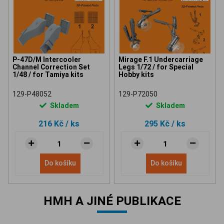
P-47D/M Intercooler
Mirage F.1 Undercarriage
Channel Correction Set
Legs 1/72 / for Special
1/48 / for Tamiya kits
Hobby kits
129-P48052
129-P72050
Skladem
Skladem
216 Kč
/ ks
295 Kč
/ ks
Do košíku
Do košíku
HMH A JINÉ PUBLIKACE