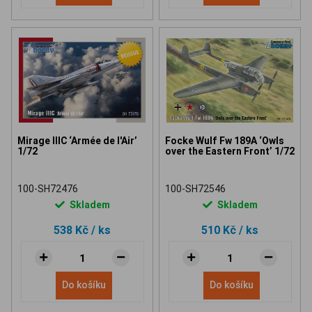
Mirage IIIC ‘Armée de l'Air’
Focke Wulf Fw 189A ‘Owls
1/72
over the Eastern Front’ 1/72
100-SH72476
100-SH72546
Skladem
Skladem
538 Kč
/ ks
510 Kč
/ ks
Do košíku
Do košíku