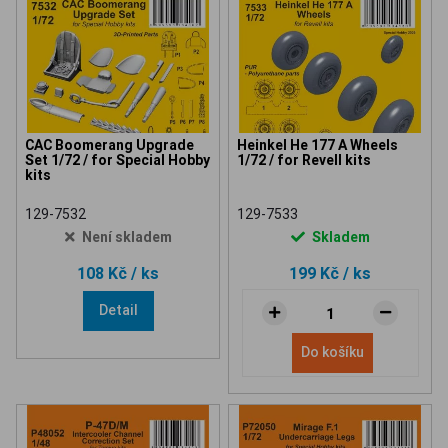
CAC Boomerang Upgrade
Heinkel He 177 A Wheels
Set 1/72 / for Special Hobby
1/72 / for Revell kits
kits
129-7532
129-7533
Není skladem
Skladem
108 Kč
/ ks
199 Kč
/ ks
Detail
Do košíku