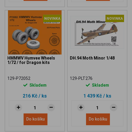
NOVINKA
NOVINKA
HMMWV Humvee Wheels
DH.94 Moth Minor 1/48
1/72 / for Dragon kits
129-P72052
129-PLT276
Skladem
Skladem
216 Kč
/ ks
1 439 Kč
/ ks
Do košíku
Do košíku