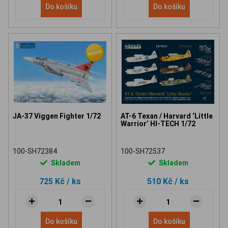
Do košíku
Do košíku
JA-37 Viggen Fighter 1/72
AT-6 Texan / Harvard ‘Little
Warrior’ HI-TECH 1/72
100-SH72384
100-SH72537
Skladem
Skladem
725 Kč
/ ks
510 Kč
/ ks
Do košíku
Do košíku