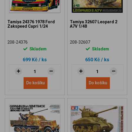
Tamiya 24376 1978 Ford
Tamiya 32607 Leopard 2
Zakspeed Capri 1/24
A7V 1/48
208-24376
208-32607
Skladem
Skladem
699 Kč
/ ks
650 Kč
/ ks
Do košíku
Do košíku