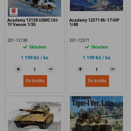
Academy 12138 USMC UH-
Academy 12371 Mi-17 HIP
1Y Venom 1/35
1/48
201-12138
201-12371
Skladem
Skladem
1 199 Kč
/ ks
1 199 Kč
/ ks
Do košíku
Do košíku