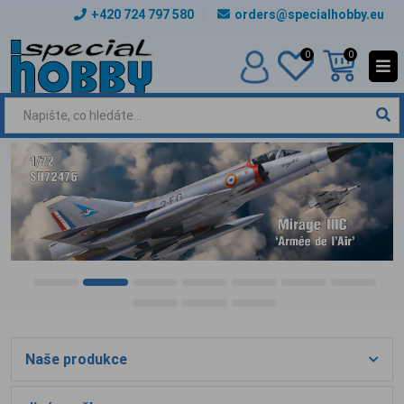
+420 724 797 580
orders@specialhobby.eu
0
0
Naše produkce