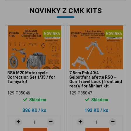
NOVINKY Z CMK KITS
NOVINKA
NOVINKA
BSA M20 Motorcycle
7.5cm Pak 40/4.
Correction Set 1/35 / for
Selbstfahrlafette RSO –
Tamiya kit
Gun Travel Lock (front and
rear)/ for Miniart kit
129-P35046
129-P35047
Skladem
Skladem
386 Kč
/ ks
193 Kč
/ ks