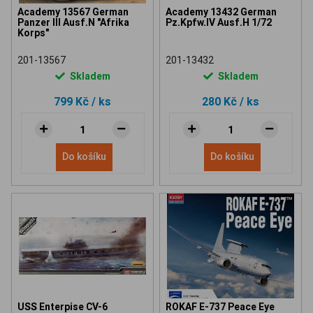
Academy 13567 German
Academy 13432 German
Panzer III Ausf.N "Afrika
Pz.Kpfw.IV Ausf.H 1/72
Korps"
201-13567
201-13432
Skladem
Skladem
799 Kč
/ ks
280 Kč
/ ks
Do košíku
Do košíku
USS Enterpise CV-6
ROKAF E-737 Peace Eye