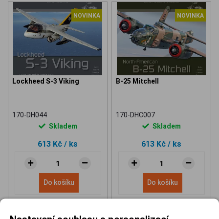
NOVINKA
NOVINKA
Lockheed S-3 Viking
B-25 Mitchell
170-DH044
170-DHC007
Skladem
Skladem
613 Kč
/ ks
613 Kč
/ ks
Do košíku
Do košíku
Nastavení souhlasu s personalizací