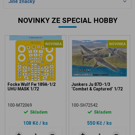
Jiné značky
NOVINKY ZE SPECIAL HOBBY
NOVINKA
NOVINKA
Focke Wulf Fw 189A-1/2
Junkers Ju 87D-1/3
UHU MASK 1/72
‘Combat & Captured’ 1/72
100-M72069
100-SH72542
Skladem
Skladem
108 Kč
/ ks
550 Kč
/ ks