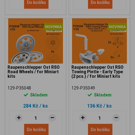
Do košíku
Do košíku
NOVINKA
NOVINKA
Raupenschlepper Ost RSO
Raupenschlepper Ost RSO
Road Wheels / for Miniart
Towing Pintle - Early Type
kits
(2 pcs.) / for Miniart kits
129-P35048
129-P35049
Skladem
Skladem
284 Kč
/ ks
136 Kč
/ ks
Do košíku
Do košíku