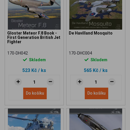
Gloster Meteor F.8 Book -
De Havilland Mosquito
First Generation British Jet
Fighter
170-DH042
170-DHC004
Skladem
Skladem
523 Kč
/ ks
565 Kč
/ ks
Do košíku
Do košíku