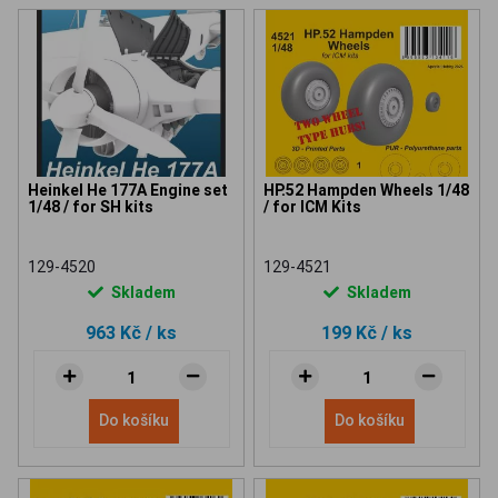
Heinkel He 177A Engine set
HP.52 Hampden Wheels 1/48
1/48 / for SH kits
/ for ICM Kits
129-4520
129-4521
Skladem
Skladem
963 Kč
/ ks
199 Kč
/ ks
Do košíku
Do košíku