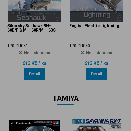
Sikorsky Seahawk SH-
English Electric Lightning
60B/F & MH-60R/MH-60S
170-DH041
170-DH040
Není skladem
Není skladem
613 Kč
/ ks
613 Kč
/ ks
Detail
Detail
TAMIYA