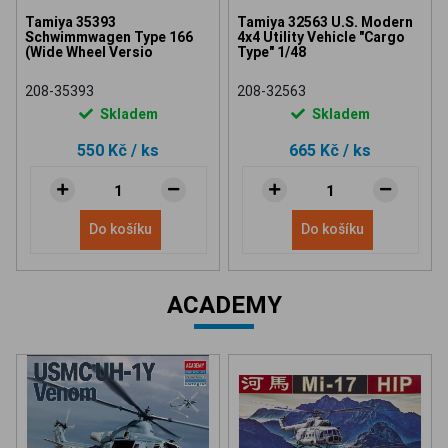
Tamiya 35393
Tamiya 32563 U.S. Modern
Schwimmwagen Type 166
4x4 Utility Vehicle "Cargo
(Wide Wheel Versio
Type" 1/48
208-35393
208-32563
Skladem
Skladem
550 Kč
/ ks
665 Kč
/ ks
Do košíku
Do košíku
ACADEMY