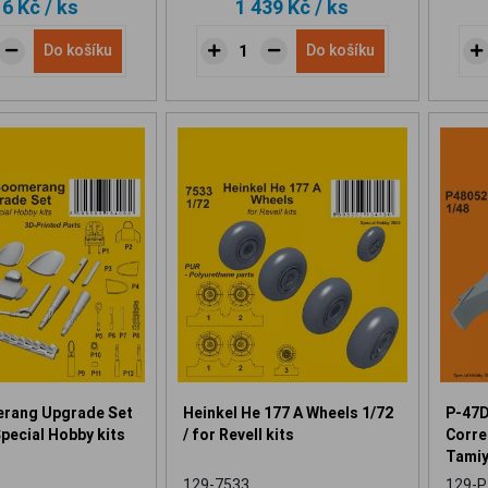
16 Kč
/ ks
1 439 Kč
/ ks
Do košíku
Do košíku
rang Upgrade Set
Heinkel He 177 A Wheels 1/72
P-47D
Special Hobby kits
/ for Revell kits
Correc
Tamiy
129-7533
129-P