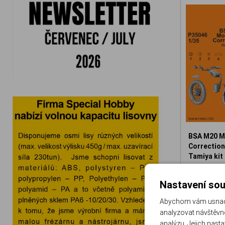
BSA M20 M
Correction 
Tamiya kit
129-P3504
Nastavení sou
3
Abychom vám usnadni
analyzovat návštěvno
analýzu. Jejich nast