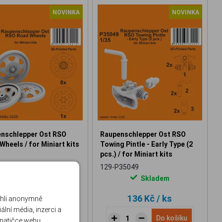
NOVINKA
NOVINKA
nschlepper Ost RSO
Raupenschlepper Ost RSO
Wheels / for Miniart kits
Towing Pintle - Early Type (2
pcs.) / for Miniart kits
35048
129-P35049
Skladem
Skladem
284 Kč
/ ks
136 Kč
/ ks
ohli anonymně
lní média, inzerci a
Do košíku
Do košíku
 patičce webu.