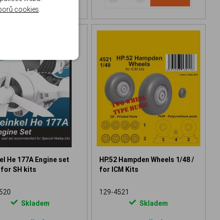
borů cookies
.
el He 177A Engine set
HP.52 Hampden Wheels 1/48 /
 for SH kits
for ICM Kits
520
129-4521
Skladem
Skladem