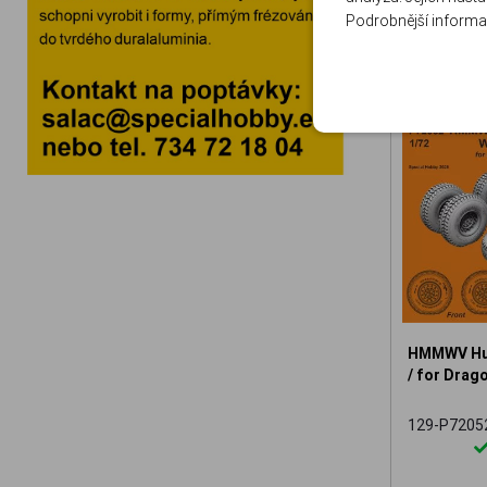
Podrobnější informa
HMMWV Hum
/ for Drago
129-P7205