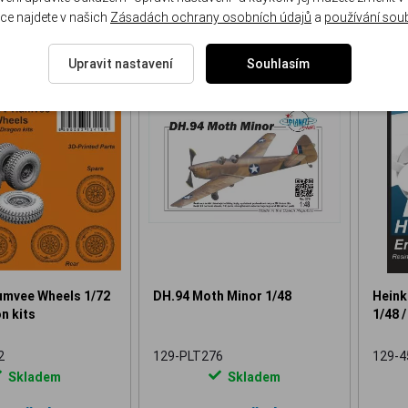
ce najdete v našich
Zásadách ochrany osobních údajů
a
používání sou
Upravit nastavení
Souhlasím
NOVINKA
NOVINKA
vee Wheels 1/72
DH.94 Moth Minor 1/48
Heink
n kits
1/48 /
2
129-PLT276
129-4
Skladem
Skladem