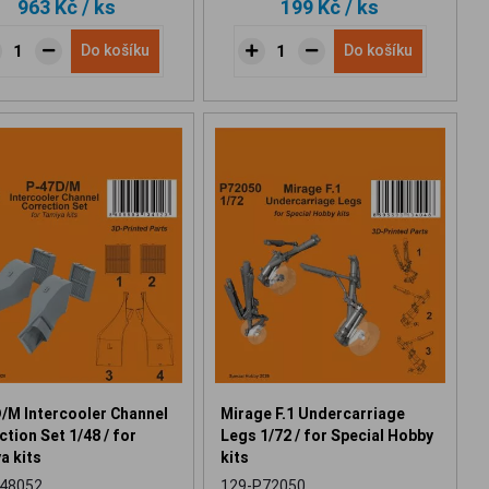
963 Kč
/ ks
199 Kč
/ ks
Do košíku
Do košíku
/M Intercooler Channel
Mirage F.1 Undercarriage
tion Set 1/48 / for
Legs 1/72 / for Special Hobby
a kits
kits
48052
129-P72050