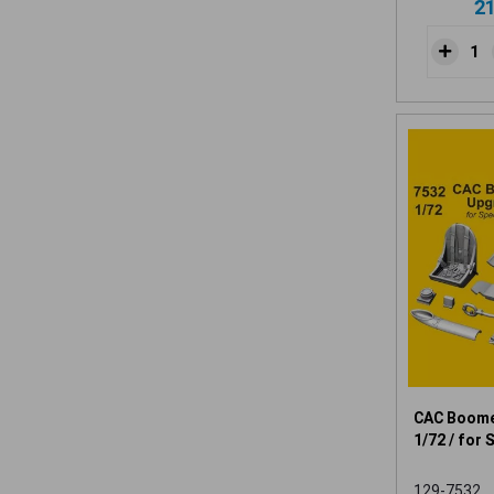
2
CAC Boome
1/72 / for 
129-7532