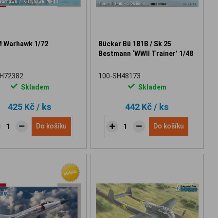
 Warhawk 1/72
Bücker Bü 181B / Sk 25
Bestmann ‘WWII Trainer’ 1/48
SH72382
100-SH48173
Skladem
Skladem
425 Kč
/ ks
442 Kč
/ ks
Do košíku
Do košíku