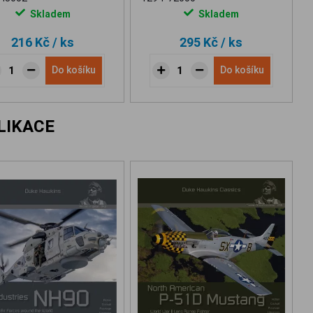
Skladem
Skladem
216 Kč
/ ks
295 Kč
/ ks
Do košíku
Do košíku
LIKACE