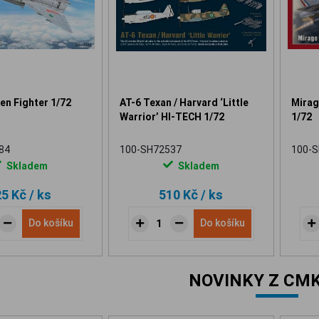
en Fighter 1/72
AT-6 Texan / Harvard ‘Little
Mirage
Warrior’ HI-TECH 1/72
1/72
84
100-SH72537
100-
Skladem
Skladem
25 Kč
/ ks
510 Kč
/ ks
Do košíku
Do košíku
NOVINKY Z CMK