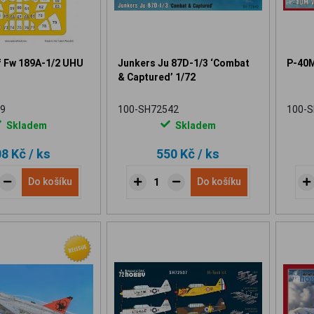
f Fw 189A-1/2 UHU
Junkers Ju 87D-1/3 ‘Combat
P-40M
& Captured’ 1/72
9
100-SH72542
100-
Skladem
Skladem
08 Kč
/ ks
550 Kč
/ ks
Do košíku
Do košíku