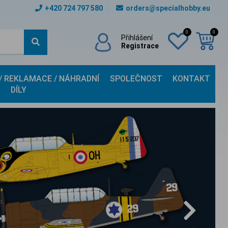
+420 724 797 580
orders@specialhobby.eu
0
0
Přihlášení
Registrace
 / REKLAMACE / NÁHRADNÍ
SPOLEČNOST
KONTAKT
DÍLY