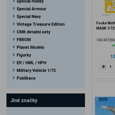
Special Hobby
Special Armour
Special Navy
Focke Wul
Vintage Treasure Edition
MASK 1/72
CMK detailní sety
FRROM
100-M7206
Planet Models
Figurky
1
Elf / HML / HPH
Military Vehicle 1/72
Publikace
Jiné značky