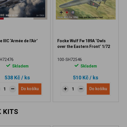
 IIIC ‘Armée de l'Air’
Focke Wulf Fw 189A ‘Owls
over the Eastern Front’ 1/72
SH72476
100-SH72546
Skladem
Skladem
538 Kč
/ ks
510 Kč
/ ks
Do košíku
Do košíku
 KITS