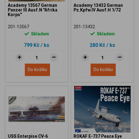
Academy 13567 German
Academy 13432 German
Panzer III Ausf.N "Afrika
Pz.Kpfw.IV Ausf.H 1/72
Korps"
201-13567
201-13432
Skladem
Skladem
799 Kč
/ ks
280 Kč
/ ks
Do košíku
Do košíku
USS Enterpise CV-6
ROKAF E-737 Peace Eye