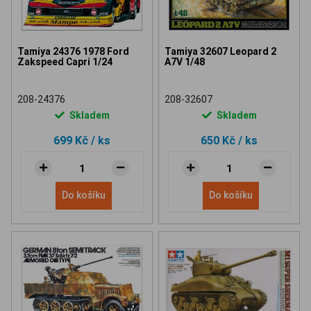
Tamiya 24376 1978 Ford
Tamiya 32607 Leopard 2
Zakspeed Capri 1/24
A7V 1/48
208-24376
208-32607
Skladem
Skladem
699 Kč
/ ks
650 Kč
/ ks
Do košíku
Do košíku