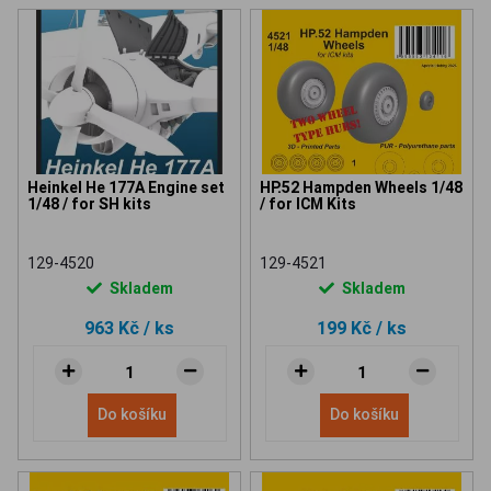
Heinkel He 177A Engine set
HP.52 Hampden Wheels 1/48
1/48 / for SH kits
/ for ICM Kits
129-4520
129-4521
Skladem
Skladem
963 Kč
/ ks
199 Kč
/ ks
Do košíku
Do košíku