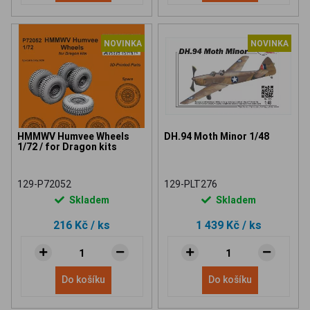
NOVINKA
NOVINKA
HMMWV Humvee Wheels
DH.94 Moth Minor 1/48
1/72 / for Dragon kits
129-P72052
129-PLT276
Skladem
Skladem
216 Kč
/ ks
1 439 Kč
/ ks
Do košíku
Do košíku