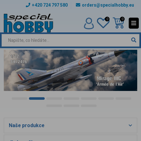
+420 724 797 580
orders@specialhobby.eu
0
0
Naše produkce