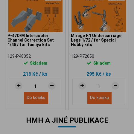
P-47D/M Intercooler
Mirage F.1 Undercarriage
Channel Correction Set
Legs 1/72 / for Special
1/48 / for Tamiya kits
Hobby kits
129-P48052
129-P72050
Skladem
Skladem
216 Kč
/ ks
295 Kč
/ ks
Do košíku
Do košíku
HMH A JINÉ PUBLIKACE