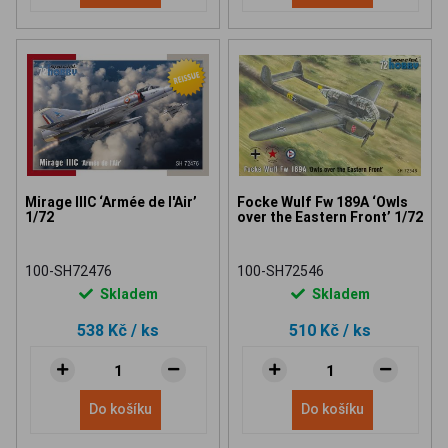
Mirage IIIC ‘Armée de l'Air’
Focke Wulf Fw 189A ‘Owls
1/72
over the Eastern Front’ 1/72
100-SH72476
100-SH72546
Skladem
Skladem
538 Kč
/ ks
510 Kč
/ ks
Do košíku
Do košíku