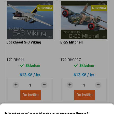
NOVINKA
NOVINKA
Lockheed S-3 Viking
B-25 Mitchell
170-DH044
170-DHC007
Skladem
Skladem
613 Kč
/ ks
613 Kč
/ ks
Do košíku
Do košíku
Nastavení souhlasu s personalizací