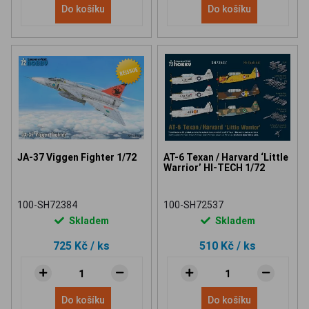
Do košíku
Do košíku
JA-37 Viggen Fighter 1/72
AT-6 Texan / Harvard ‘Little
Warrior’ HI-TECH 1/72
100-SH72384
100-SH72537
Skladem
Skladem
725 Kč
/ ks
510 Kč
/ ks
Do košíku
Do košíku