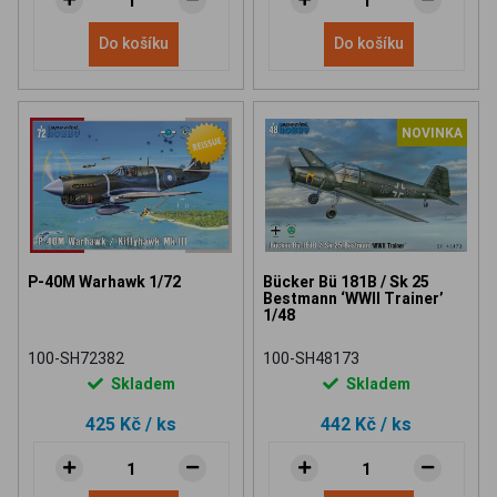
Do košíku
Do košíku
NOVINKA
P-40M Warhawk 1/72
Bücker Bü 181B / Sk 25
Bestmann ‘WWII Trainer’
1/48
100-SH72382
100-SH48173
Skladem
Skladem
425 Kč
/ ks
442 Kč
/ ks