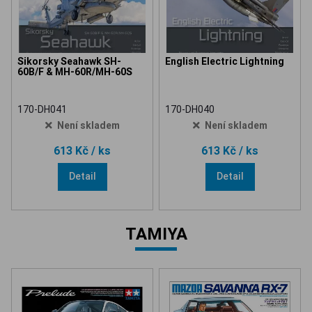
Sikorsky Seahawk SH-
English Electric Lightning
60B/F & MH-60R/MH-60S
170-DH041
170-DH040
Není skladem
Není skladem
613 Kč
/ ks
613 Kč
/ ks
Detail
Detail
TAMIYA