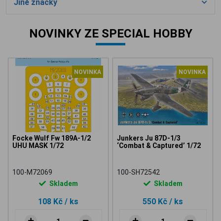
Jiné značky
NOVINKY ZE SPECIAL HOBBY
NOVINKA
NOVINKA
Focke Wulf Fw 189A-1/2
Junkers Ju 87D-1/3
UHU MASK 1/72
‘Combat & Captured’ 1/72
100-M72069
100-SH72542
Skladem
Skladem
108 Kč
/ ks
550 Kč
/ ks