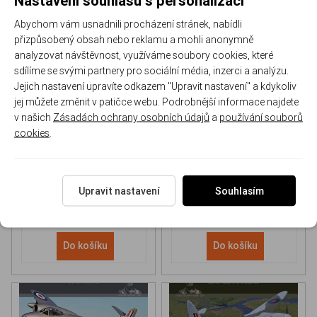
Abychom vám usnadnili procházení stránek, nabídli
přizpůsobený obsah nebo reklamu a mohli anonymně
analyzovat návštěvnost, využíváme soubory cookies, které
sdílíme se svými partnery pro sociální média, inzerci a analýzu.
Jejich nastavení upravíte odkazem "Upravit nastavení" a kdykoliv
NH 90 helicopter Book
P-51D Mustang Book
jej můžete změnit v patičce webu. Podrobnější informace najdete
v našich
Zásadách ochrany osobních údajů
a
používání souborů
cookies
.
170-DH043
170-DHC006
Skladem
Skladem
613 Kč
/ ks
565 Kč
/ ks
Upravit nastavení
Souhlasím
Do košíku
Do košíku