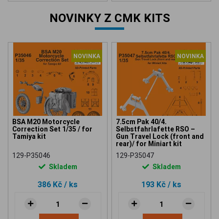
NOVINKY Z CMK KITS
NOVINKA
NOVINKA
BSA M20 Motorcycle
7.5cm Pak 40/4.
Correction Set 1/35 / for
Selbstfahrlafette RSO –
Tamiya kit
Gun Travel Lock (front and
rear)/ for Miniart kit
129-P35046
129-P35047
Skladem
Skladem
386 Kč
/ ks
193 Kč
/ ks