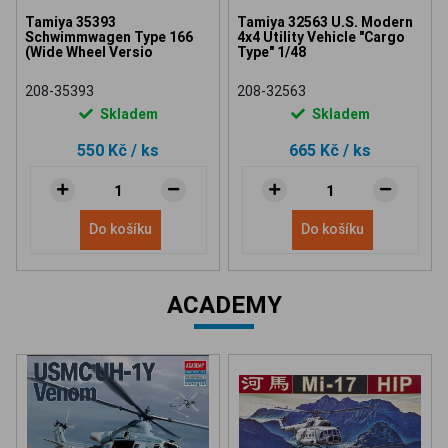
Tamiya 35393
Tamiya 32563 U.S. Modern
Schwimmwagen Type 166
4x4 Utility Vehicle "Cargo
(Wide Wheel Versio
Type" 1/48
208-35393
208-32563
Skladem
Skladem
550 Kč
/ ks
665 Kč
/ ks
Do košíku
Do košíku
ACADEMY