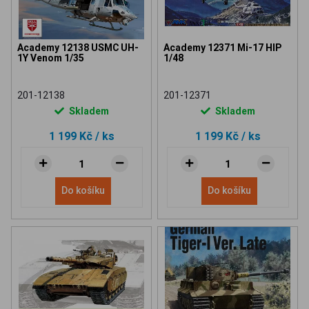
Academy 12138 USMC UH-
Academy 12371 Mi-17 HIP
1Y Venom 1/35
1/48
201-12138
201-12371
Skladem
Skladem
1 199 Kč
/ ks
1 199 Kč
/ ks
Do košíku
Do košíku