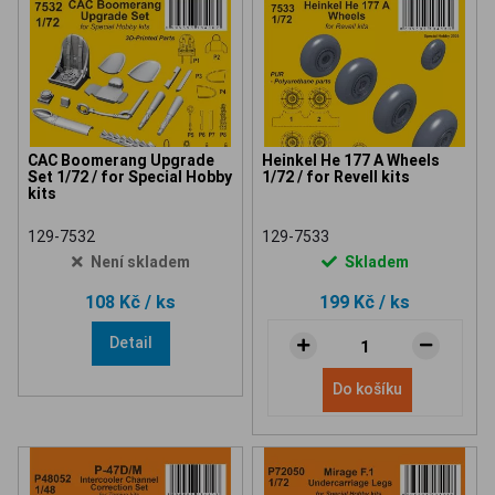
CAC Boomerang Upgrade
Heinkel He 177 A Wheels
Set 1/72 / for Special Hobby
1/72 / for Revell kits
kits
129-7532
129-7533
Není skladem
Skladem
108 Kč
/ ks
199 Kč
/ ks
Detail
Do košíku