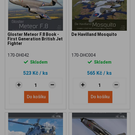
Gloster Meteor F.8 Book -
De Havilland Mosquito
First Generation British Jet
Fighter
170-DH042
170-DHC004
Skladem
Skladem
523 Kč
/ ks
565 Kč
/ ks
Do košíku
Do košíku