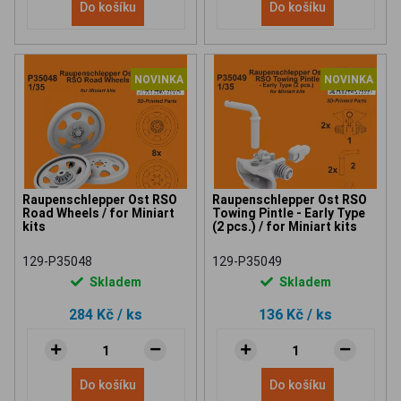
Do košíku
Do košíku
NOVINKA
NOVINKA
Raupenschlepper Ost RSO
Raupenschlepper Ost RSO
Road Wheels / for Miniart
Towing Pintle - Early Type
kits
(2 pcs.) / for Miniart kits
129-P35048
129-P35049
Skladem
Skladem
284 Kč
/ ks
136 Kč
/ ks
Do košíku
Do košíku