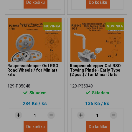
Do košíku
Do košíku
NOVINKA
NOVINKA
Raupenschlepper Ost RSO
Raupenschlepper Ost RSO
Road Wheels / for Miniart
Towing Pintle - Early Type
kits
(2 pcs.) / for Miniart kits
129-P35048
129-P35049
Skladem
Skladem
284 Kč
/ ks
136 Kč
/ ks
Do košíku
Do košíku