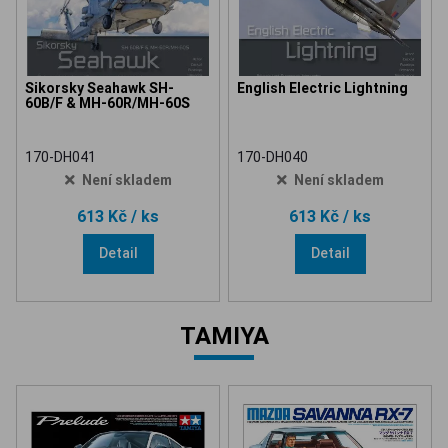
Sikorsky Seahawk SH-
English Electric Lightning
60B/F & MH-60R/MH-60S
170-DH041
170-DH040
Není skladem
Není skladem
613 Kč
/ ks
613 Kč
/ ks
Detail
Detail
TAMIYA