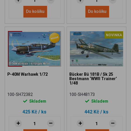
Do košíku
Do košíku
NOVINKA
P-40M Warhawk 1/72
Bücker Bü 181B / Sk 25
Bestmann ‘WWII Trainer’
1/48
100-SH72382
100-SH48173
Skladem
Skladem
425 Kč
/ ks
442 Kč
/ ks