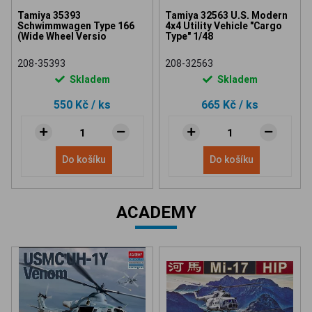
Tamiya 35393
Tamiya 32563 U.S. Modern
Schwimmwagen Type 166
4x4 Utility Vehicle "Cargo
(Wide Wheel Versio
Type" 1/48
208-35393
208-32563
Skladem
Skladem
550 Kč
/ ks
665 Kč
/ ks
Do košíku
Do košíku
ACADEMY