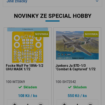
Jiné značky
NOVINKY ZE SPECIAL HOBBY
NOVINKA
NOVINKA
Focke Wulf Fw 189A-1/2
Junkers Ju 87D-1/3
UHU MASK 1/72
‘Combat & Captured’ 1/72
100-M72069
100-SH72542
Skladem
Skladem
108 Kč
/ ks
550 Kč
/ ks