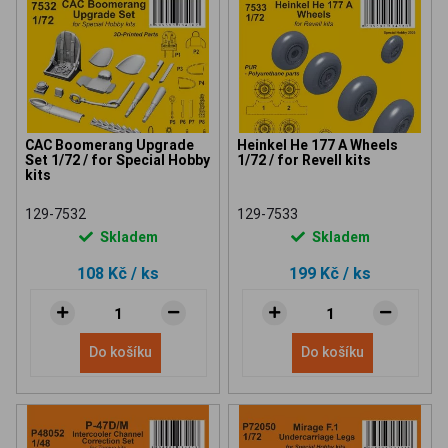
CAC Boomerang Upgrade
Heinkel He 177 A Wheels
Set 1/72 / for Special Hobby
1/72 / for Revell kits
kits
129-7532
129-7533
Skladem
Skladem
108 Kč
/ ks
199 Kč
/ ks
Do košíku
Do košíku