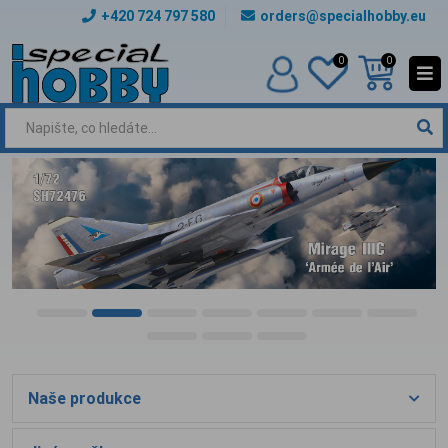
+420 724 797 580
orders@specialhobby.eu
0
0
Naše produkce