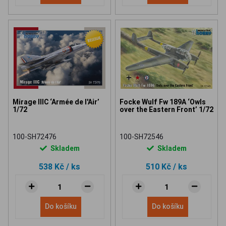
Mirage IIIC ‘Armée de l'Air’
Focke Wulf Fw 189A ‘Owls
1/72
over the Eastern Front’ 1/72
100-SH72476
100-SH72546
Skladem
Skladem
538 Kč
/ ks
510 Kč
/ ks
Do košíku
Do košíku