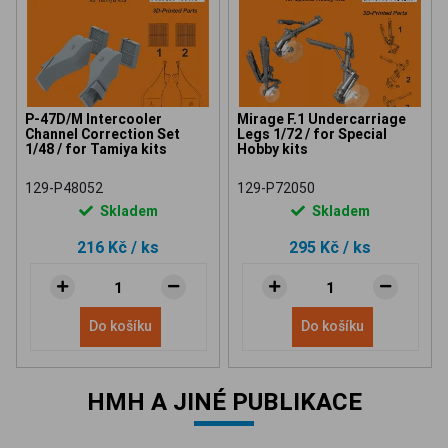
P-47D/M Intercooler
Mirage F.1 Undercarriage
Channel Correction Set
Legs 1/72 / for Special
1/48 / for Tamiya kits
Hobby kits
129-P48052
129-P72050
Skladem
Skladem
216 Kč
/ ks
295 Kč
/ ks
Do košíku
Do košíku
HMH A JINÉ PUBLIKACE