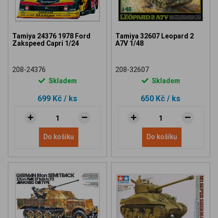
Tamiya 24376 1978 Ford
Tamiya 32607 Leopard 2
Zakspeed Capri 1/24
A7V 1/48
208-24376
208-32607
Skladem
Skladem
699 Kč
/ ks
650 Kč
/ ks
Do košíku
Do košíku