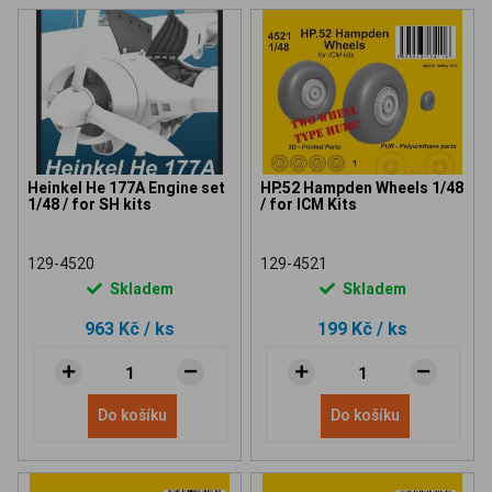
Heinkel He 177A Engine set
HP.52 Hampden Wheels 1/48
1/48 / for SH kits
/ for ICM Kits
129-4520
129-4521
Skladem
Skladem
963 Kč
/ ks
199 Kč
/ ks
Do košíku
Do košíku