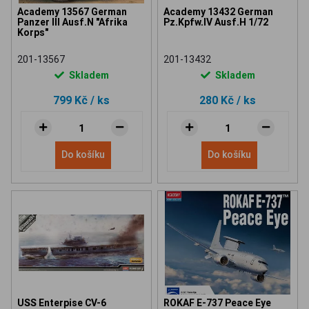
Academy 13567 German
Academy 13432 German
Panzer III Ausf.N "Afrika
Pz.Kpfw.IV Ausf.H 1/72
Korps"
201-13567
201-13432
Skladem
Skladem
799 Kč
/ ks
280 Kč
/ ks
Do košíku
Do košíku
USS Enterpise CV-6
ROKAF E-737 Peace Eye