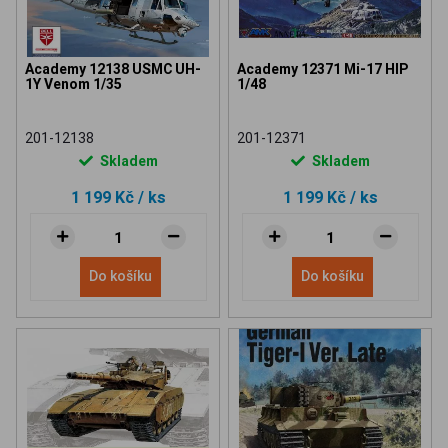
Academy 12138 USMC UH-
Academy 12371 Mi-17 HIP
1Y Venom 1/35
1/48
201-12138
201-12371
Skladem
Skladem
1 199 Kč
/ ks
1 199 Kč
/ ks
Do košíku
Do košíku