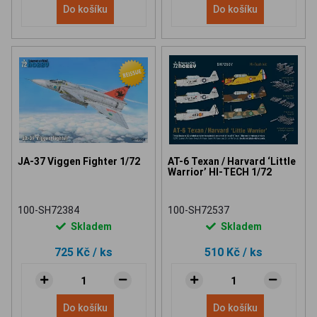
Do košíku
Do košíku
JA-37 Viggen Fighter 1/72
AT-6 Texan / Harvard ‘Little
Warrior’ HI-TECH 1/72
100-SH72384
100-SH72537
Skladem
Skladem
725 Kč
/ ks
510 Kč
/ ks
Do košíku
Do košíku