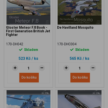
Gloster Meteor F.8 Book -
De Havilland Mosquito
First Generation British Jet
Fighter
170-DH042
170-DHC004
Skladem
Skladem
523 Kč
/ ks
565 Kč
/ ks
Do košíku
Do košíku