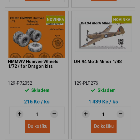
NOVINKA
NOVINKA
HMMWV Humvee Wheels
DH.94 Moth Minor 1/48
1/72 / for Dragon kits
129-P72052
129-PLT276
Skladem
Skladem
216 Kč
/ ks
1 439 Kč
/ ks
Do košíku
Do košíku