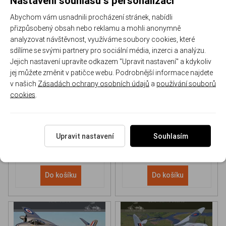
Abychom vám usnadnili procházení stránek, nabídli
přizpůsobený obsah nebo reklamu a mohli anonymně
analyzovat návštěvnost, využíváme soubory cookies, které
sdílíme se svými partnery pro sociální média, inzerci a analýzu.
Jejich nastavení upravíte odkazem "Upravit nastavení" a kdykoliv
NH 90 helicopter Book
P-51D Mustang Book
jej můžete změnit v patičce webu. Podrobnější informace najdete
v našich
Zásadách ochrany osobních údajů
a
používání souborů
cookies
.
170-DH043
170-DHC006
Skladem
Skladem
613 Kč
/ ks
565 Kč
/ ks
Upravit nastavení
Souhlasím
Do košíku
Do košíku