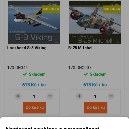
NOVINKA
NOVINKA
Lockheed S-3 Viking
B-25 Mitchell
170-DH044
170-DHC007
Skladem
Skladem
613 Kč
/ ks
613 Kč
/ ks
Do košíku
Do košíku
Nastavení souhlasu s personalizací