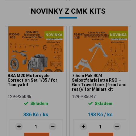
NOVINKY Z CMK KITS
NOVINKA
NOVINKA
BSA M20 Motorcycle
7.5cm Pak 40/4.
Correction Set 1/35 / for
Selbstfahrlafette RSO –
Tamiya kit
Gun Travel Lock (front and
rear)/ for Miniart kit
129-P35046
129-P35047
Skladem
Skladem
386 Kč
/ ks
193 Kč
/ ks