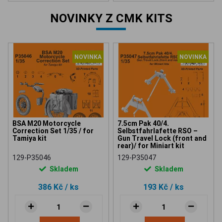
NOVINKY Z CMK KITS
NOVINKA
NOVINKA
BSA M20 Motorcycle
7.5cm Pak 40/4.
Correction Set 1/35 / for
Selbstfahrlafette RSO –
Tamiya kit
Gun Travel Lock (front and
rear)/ for Miniart kit
129-P35046
129-P35047
Skladem
Skladem
386 Kč
/ ks
193 Kč
/ ks