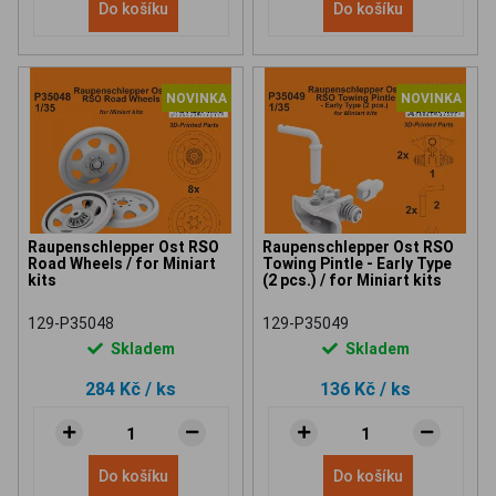
Do košíku
Do košíku
NOVINKA
NOVINKA
Raupenschlepper Ost RSO
Raupenschlepper Ost RSO
Road Wheels / for Miniart
Towing Pintle - Early Type
kits
(2 pcs.) / for Miniart kits
129-P35048
129-P35049
Skladem
Skladem
284 Kč
/ ks
136 Kč
/ ks
Do košíku
Do košíku