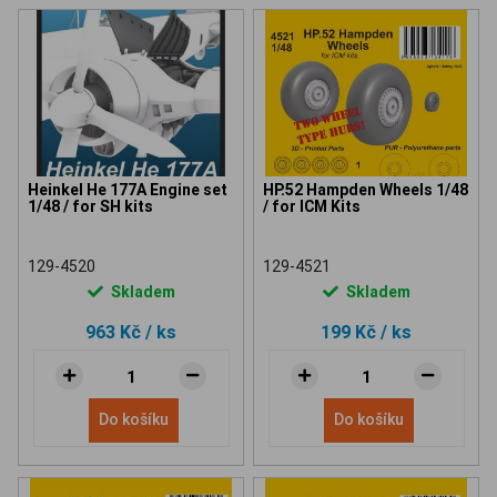
Heinkel He 177A Engine set
HP.52 Hampden Wheels 1/48
1/48 / for SH kits
/ for ICM Kits
129-4520
129-4521
Skladem
Skladem
963 Kč
/ ks
199 Kč
/ ks
Do košíku
Do košíku