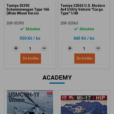
Tamiya 35393
Tamiya 32563 U.S. Modern
Schwimmwagen Type 166
4x4 Utility Vehicle "Cargo
(Wide Wheel Versio
Type" 1/48
208-35393
208-32563
Skladem
Skladem
550 Kč
/ ks
665 Kč
/ ks
Do košíku
Do košíku
ACADEMY