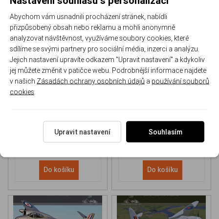
Abychom vám usnadnili procházení stránek, nabídli
přizpůsobený obsah nebo reklamu a mohli anonymně
analyzovat návštěvnost, využíváme soubory cookies, které
sdílíme se svými partnery pro sociální média, inzerci a analýzu.
Jejich nastavení upravíte odkazem "Upravit nastavení" a kdykoliv
NH 90 helicopter Book
P-51D Mustang Book
jej můžete změnit v patičce webu. Podrobnější informace najdete
v našich
Zásadách ochrany osobních údajů
a
používání souborů
cookies
.
170-DH043
170-DHC006
Skladem
Skladem
613 Kč
/ ks
565 Kč
/ ks
Upravit nastavení
Souhlasím
Do košíku
Do košíku