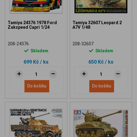
Tamiya 24376 1978 Ford
Tamiya 32607 Leopard 2
Zakspeed Capri 1/24
A7V 1/48
208-24376
208-32607
Skladem
Skladem
699 Kč
/ ks
650 Kč
/ ks
Do košíku
Do košíku