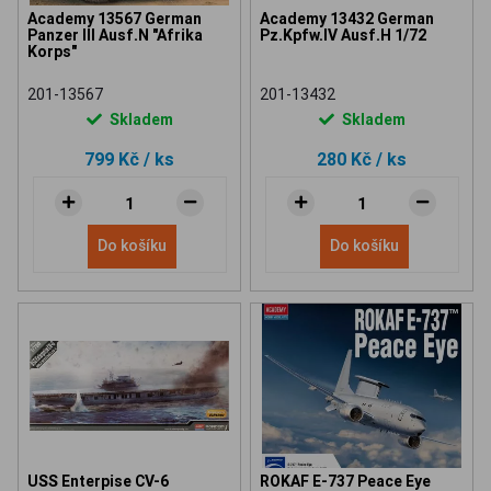
Academy 13567 German
Academy 13432 German
Panzer III Ausf.N "Afrika
Pz.Kpfw.IV Ausf.H 1/72
Korps"
201-13567
201-13432
Skladem
Skladem
799 Kč
/ ks
280 Kč
/ ks
Do košíku
Do košíku
USS Enterpise CV-6
ROKAF E-737 Peace Eye