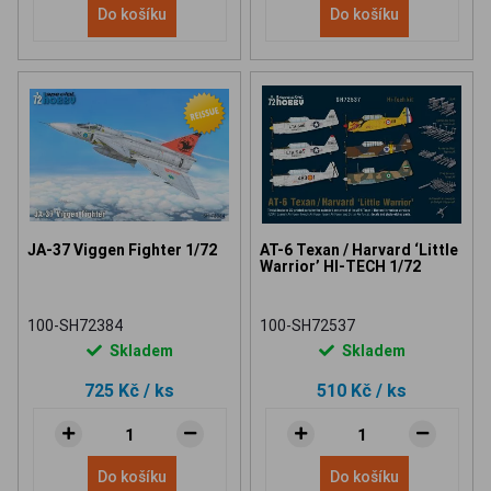
Do košíku
Do košíku
JA-37 Viggen Fighter 1/72
AT-6 Texan / Harvard ‘Little
Warrior’ HI-TECH 1/72
100-SH72384
100-SH72537
Skladem
Skladem
725 Kč
/ ks
510 Kč
/ ks
Do košíku
Do košíku