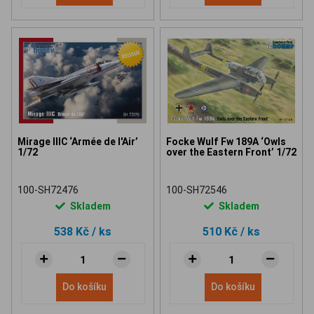
Mirage IIIC ‘Armée de l'Air’
Focke Wulf Fw 189A ‘Owls
1/72
over the Eastern Front’ 1/72
100-SH72476
100-SH72546
Skladem
Skladem
538 Kč
/ ks
510 Kč
/ ks
Do košíku
Do košíku