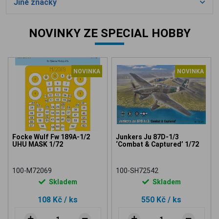
Jiné značky
NOVINKY ZE SPECIAL HOBBY
NOVINKA
NOVINKA
Focke Wulf Fw 189A-1/2
Junkers Ju 87D-1/3
UHU MASK 1/72
‘Combat & Captured’ 1/72
100-M72069
100-SH72542
Skladem
Skladem
108 Kč
/ ks
550 Kč
/ ks