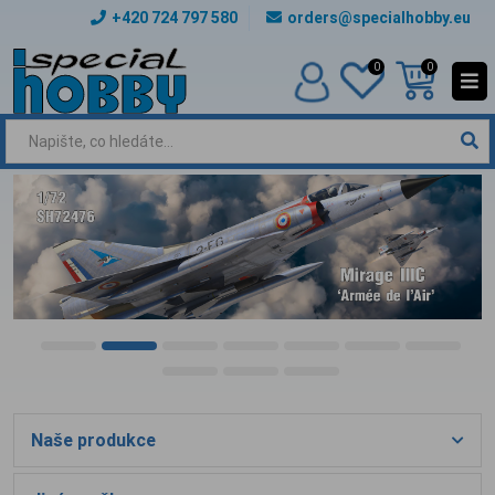
+420 724 797 580
orders@specialhobby.eu
0
0
Naše produkce