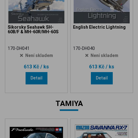
Sikorsky Seahawk SH-
English Electric Lightning
60B/F & MH-60R/MH-60S
170-DH041
170-DH040
Není skladem
Není skladem
613 Kč
/ ks
613 Kč
/ ks
Detail
Detail
TAMIYA