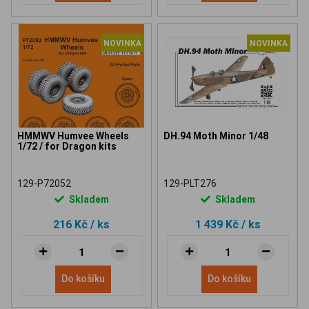
NOVINKA
NOVINKA
HMMWV Humvee Wheels
DH.94 Moth Minor 1/48
1/72 / for Dragon kits
129-P72052
129-PLT276
Skladem
Skladem
216 Kč
/ ks
1 439 Kč
/ ks
Do košíku
Do košíku