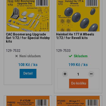
CAC Boomerang Upgrade
Heinkel He 177 A Wheels
Set 1/72 / for Special Hobby
1/72 / for Revell kits
kits
129-7532
129-7533
Není skladem
Skladem
108 Kč
/ ks
199 Kč
/ ks
Detail
Do košíku