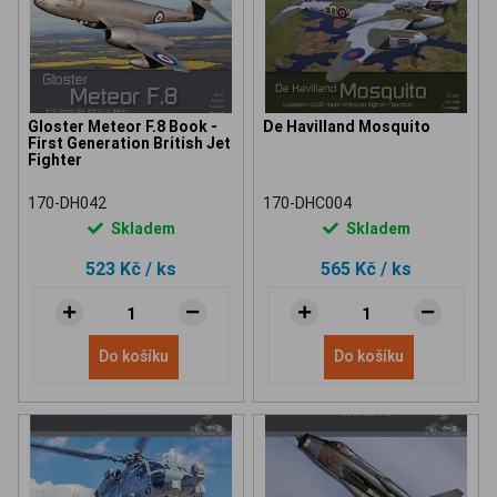
Gloster Meteor F.8 Book -
De Havilland Mosquito
First Generation British Jet
Fighter
170-DH042
170-DHC004
Skladem
Skladem
523 Kč
/ ks
565 Kč
/ ks
Do košíku
Do košíku