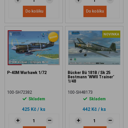
Do košíku
Do košíku
NOVINKA
P-40M Warhawk 1/72
Bücker Bü 181B / Sk 25
Bestmann ‘WWII Trainer’
1/48
100-SH72382
100-SH48173
Skladem
Skladem
425 Kč
/ ks
442 Kč
/ ks