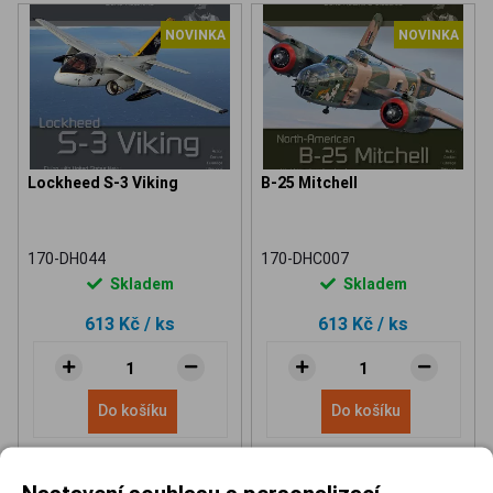
NOVINKA
NOVINKA
Lockheed S-3 Viking
B-25 Mitchell
170-DH044
170-DHC007
Skladem
Skladem
613 Kč
/ ks
613 Kč
/ ks
Do košíku
Do košíku
Nastavení souhlasu s personalizací