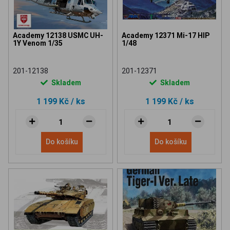
Academy 12138 USMC UH-
Academy 12371 Mi-17 HIP
1Y Venom 1/35
1/48
201-12138
201-12371
Skladem
Skladem
1 199 Kč
/ ks
1 199 Kč
/ ks
Do košíku
Do košíku