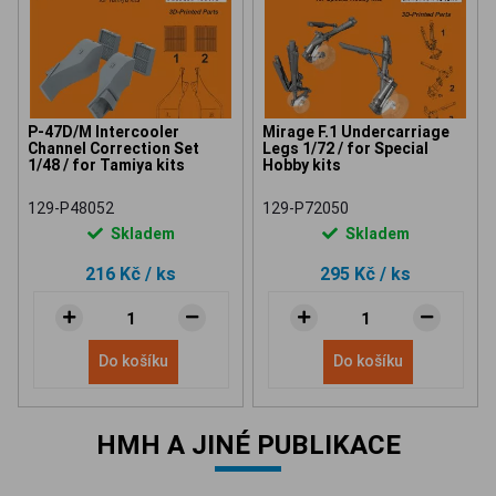
P-47D/M Intercooler
Mirage F.1 Undercarriage
Channel Correction Set
Legs 1/72 / for Special
1/48 / for Tamiya kits
Hobby kits
129-P48052
129-P72050
Skladem
Skladem
216 Kč
/ ks
295 Kč
/ ks
Do košíku
Do košíku
HMH A JINÉ PUBLIKACE