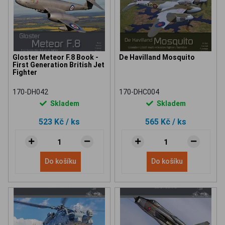
Gloster Meteor F.8 Book -
De Havilland Mosquito
First Generation British Jet
Fighter
170-DH042
170-DHC004
Skladem
Skladem
523 Kč
/ ks
565 Kč
/ ks
Do košíku
Do košíku