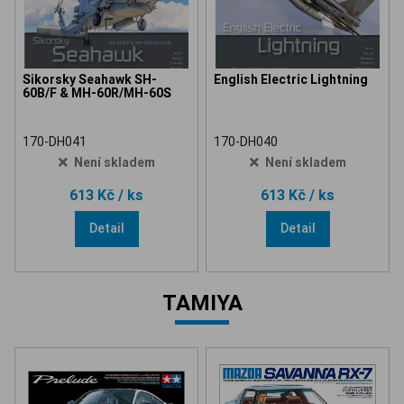
Sikorsky Seahawk SH-
English Electric Lightning
60B/F & MH-60R/MH-60S
170-DH041
170-DH040
Není skladem
Není skladem
613 Kč
/ ks
613 Kč
/ ks
Detail
Detail
TAMIYA