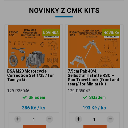
NOVINKY Z CMK KITS
NOVINKA
NOVINKA
BSA M20 Motorcycle
7.5cm Pak 40/4.
Correction Set 1/35 / for
Selbstfahrlafette RSO –
Tamiya kit
Gun Travel Lock (front and
rear)/ for Miniart kit
129-P35046
129-P35047
Skladem
Skladem
386 Kč
/ ks
193 Kč
/ ks