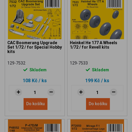
CAC Boomerang Upgrade
Heinkel He 177 A Wheels
Set 1/72 / for Special Hobby
1/72 / for Revell kits
kits
129-7532
129-7533
Skladem
Skladem
108 Kč
/ ks
199 Kč
/ ks
Do košíku
Do košíku