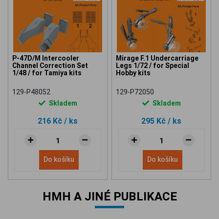
P-47D/M Intercooler
Mirage F.1 Undercarriage
Channel Correction Set
Legs 1/72 / for Special
1/48 / for Tamiya kits
Hobby kits
129-P48052
129-P72050
Skladem
Skladem
216 Kč
/ ks
295 Kč
/ ks
Do košíku
Do košíku
HMH A JINÉ PUBLIKACE