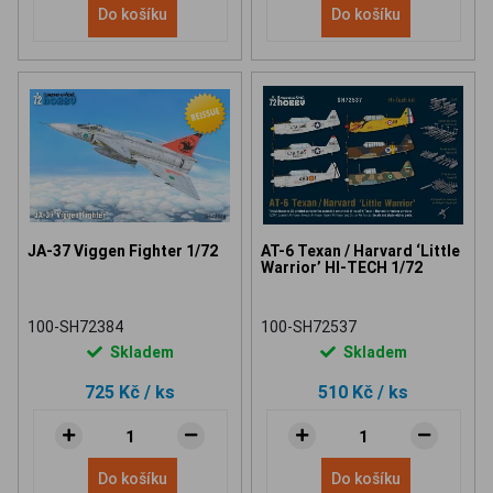
Do košíku
Do košíku
JA-37 Viggen Fighter 1/72
AT-6 Texan / Harvard ‘Little
Warrior’ HI-TECH 1/72
100-SH72384
100-SH72537
Skladem
Skladem
725 Kč
/ ks
510 Kč
/ ks
Do košíku
Do košíku