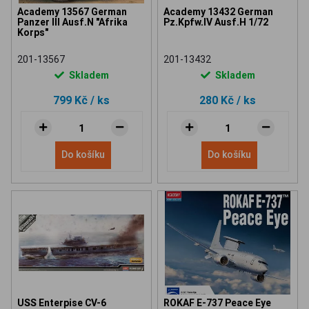
Academy 13567 German
Academy 13432 German
Panzer III Ausf.N "Afrika
Pz.Kpfw.IV Ausf.H 1/72
Korps"
201-13567
201-13432
Skladem
Skladem
799 Kč
/ ks
280 Kč
/ ks
Do košíku
Do košíku
USS Enterpise CV-6
ROKAF E-737 Peace Eye