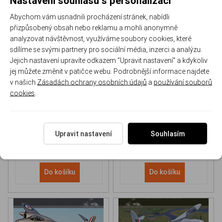
Abychom vám usnadnili procházení stránek, nabídli
přizpůsobený obsah nebo reklamu a mohli anonymně
analyzovat návštěvnost, využíváme soubory cookies, které
sdílíme se svými partnery pro sociální média, inzerci a analýzu.
Jejich nastavení upravíte odkazem "Upravit nastavení" a kdykoliv
NH 90 helicopter Book
P-51D Mustang Book
jej můžete změnit v patičce webu. Podrobnější informace najdete
v našich
Zásadách ochrany osobních údajů
a
používání souborů
cookies
.
170-DH043
170-DHC006
Skladem
Skladem
613 Kč
/ ks
565 Kč
/ ks
Upravit nastavení
Souhlasím
Do košíku
Do košíku