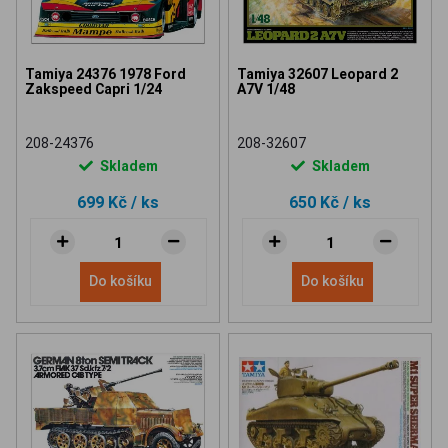
Tamiya 24376 1978 Ford
Tamiya 32607 Leopard 2
Zakspeed Capri 1/24
A7V 1/48
208-24376
208-32607
Skladem
Skladem
699 Kč
/ ks
650 Kč
/ ks
Do košíku
Do košíku