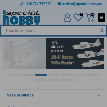
+420 724 797 580
orders@specialhobby.eu
0
0
Naše produkce