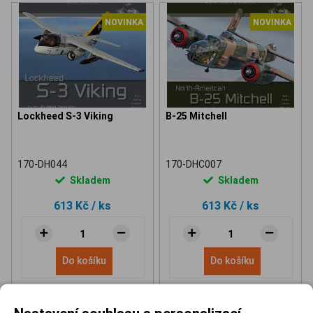
NOVINKA
NOVINKA
Lockheed S-3 Viking
B-25 Mitchell
170-DH044
170-DHC007
Skladem
Skladem
613 Kč
/ ks
613 Kč
/ ks
Do košíku
Do košíku
Nastavení souhlasu s personalizací