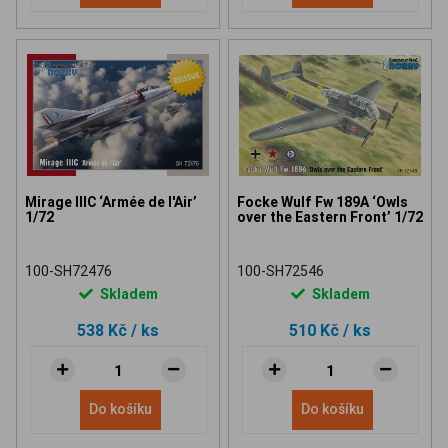
Mirage IIIC ‘Armée de l'Air’
Focke Wulf Fw 189A ‘Owls
1/72
over the Eastern Front’ 1/72
100-SH72476
100-SH72546
Skladem
Skladem
538 Kč
/ ks
510 Kč
/ ks
Do košíku
Do košíku