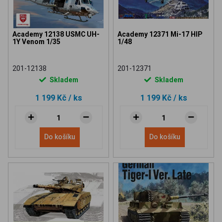
Academy 12138 USMC UH-
Academy 12371 Mi-17 HIP
1Y Venom 1/35
1/48
201-12138
201-12371
Skladem
Skladem
1 199 Kč
/ ks
1 199 Kč
/ ks
Do košíku
Do košíku