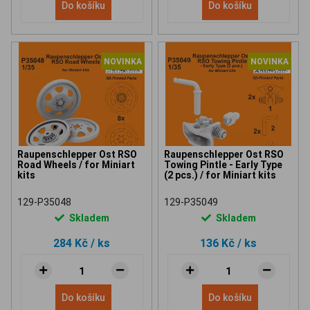
Do košíku
Do košíku
NOVINKA
NOVINKA
Raupenschlepper Ost RSO
Raupenschlepper Ost RSO
Road Wheels / for Miniart
Towing Pintle - Early Type
kits
(2 pcs.) / for Miniart kits
129-P35048
129-P35049
Skladem
Skladem
284 Kč
/ ks
136 Kč
/ ks
Do košíku
Do košíku