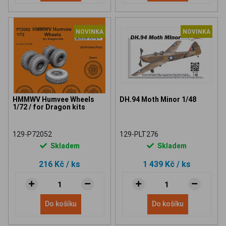
NOVINKA
NOVINKA
HMMWV Humvee Wheels
DH.94 Moth Minor 1/48
1/72 / for Dragon kits
129-P72052
129-PLT276
Skladem
Skladem
216 Kč
/ ks
1 439 Kč
/ ks
Do košíku
Do košíku