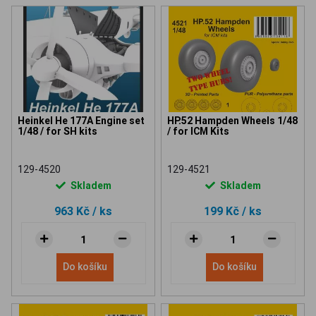
Heinkel He 177A Engine set
HP.52 Hampden Wheels 1/48
1/48 / for SH kits
/ for ICM Kits
129-4520
129-4521
Skladem
Skladem
963 Kč
/ ks
199 Kč
/ ks
Do košíku
Do košíku