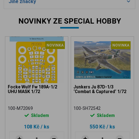
Jiné značky
NOVINKY ZE SPECIAL HOBBY
NOVINKA
NOVINKA
Focke Wulf Fw 189A-1/2
Junkers Ju 87D-1/3
UHU MASK 1/72
‘Combat & Captured’ 1/72
100-M72069
100-SH72542
Skladem
Skladem
108 Kč
/ ks
550 Kč
/ ks