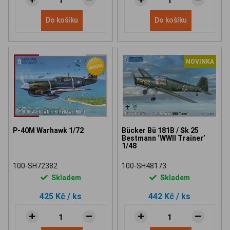
Do košíku
Do košíku
NOVINKA
P-40M Warhawk 1/72
Bücker Bü 181B / Sk 25
Bestmann ‘WWII Trainer’
1/48
100-SH72382
100-SH48173
Skladem
Skladem
425 Kč
/ ks
442 Kč
/ ks