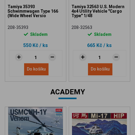
Tamiya 35393
Tamiya 32563 U.S. Modern
Schwimmwagen Type 166
4x4 Utility Vehicle "Cargo
(Wide Wheel Versio
Type" 1/48
208-35393
208-32563
Skladem
Skladem
550 Kč
/ ks
665 Kč
/ ks
Do košíku
Do košíku
ACADEMY