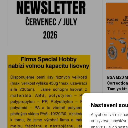
BSA M20 M
Correction 
Tamiya kit
129-P3504
Nastavení sou
3
Abychom vám usnadni
analyzovat návštěvno
analýzu. Jejich nast