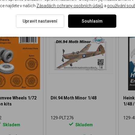
ce najdete v našich
Zásadách ochrany osobních údajů
a
používání sou
Upravit nastavení
Souhlasím
NOVINKA
NOVINKA
vee Wheels 1/72
DH.94 Moth Minor 1/48
Heink
n kits
1/48 /
2
129-PLT276
129-4
Skladem
Skladem