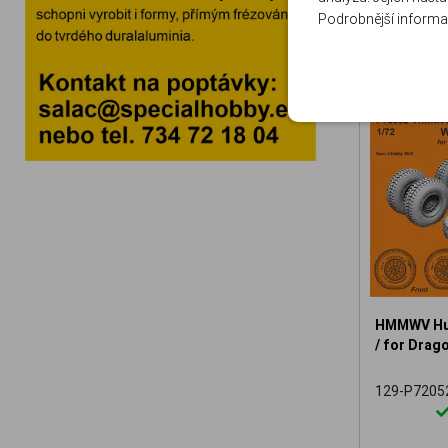
Podrobnější informa
HMMWV Hum
/ for Drago
129-P7205