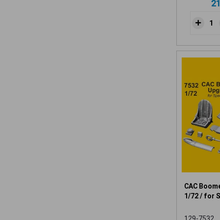
2
CAC Boome
1/72 / for 
129-7532