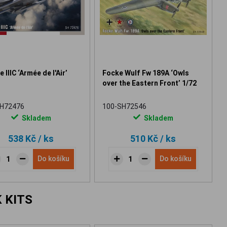
 IIIC ‘Armée de l'Air’
Focke Wulf Fw 189A ‘Owls
over the Eastern Front’ 1/72
SH72476
100-SH72546
Skladem
Skladem
538 Kč
/ ks
510 Kč
/ ks
Do košíku
Do košíku
 KITS