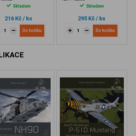
Skladem
Skladem
216 Kč
/ ks
295 Kč
/ ks
Do košíku
Do košíku
LIKACE