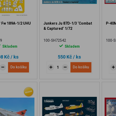
f Fw 189A-1/2 UHU
Junkers Ju 87D-1/3 ‘Combat
P-40M
& Captured’ 1/72
9
100-SH72542
100-
Skladem
Skladem
08 Kč
/ ks
550 Kč
/ ks
Do košíku
Do košíku