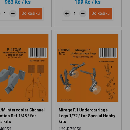
963 Kč
/ ks
199 Kč
/ ks
Do košíku
Do košíku
/M Intercooler Channel
Mirage F.1 Undercarriage
tion Set 1/48 / for
Legs 1/72 / for Special Hobby
a kits
kits
48052
129-P72050