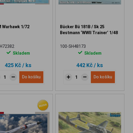
 Warhawk 1/72
Bücker Bü 181B / Sk 25
Bestmann ‘WWII Trainer’ 1/48
SH72382
100-SH48173
Skladem
Skladem
425 Kč
/ ks
442 Kč
/ ks
Do košíku
Do košíku