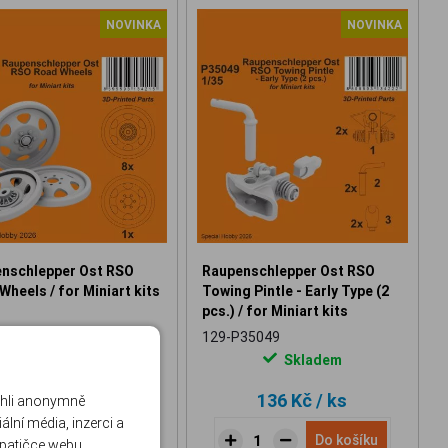
NOVINKA
NOVINKA
nschlepper Ost RSO
Raupenschlepper Ost RSO
Wheels / for Miniart kits
Towing Pintle - Early Type (2
pcs.) / for Miniart kits
35048
129-P35049
Skladem
Skladem
284 Kč
/ ks
136 Kč
/ ks
ohli anonymně
lní média, inzerci a
Do košíku
Do košíku
 patičce webu.