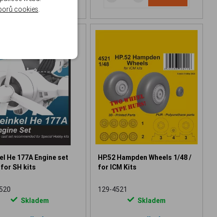
borů cookies
.
el He 177A Engine set
HP.52 Hampden Wheels 1/48 /
 for SH kits
for ICM Kits
520
129-4521
Skladem
Skladem