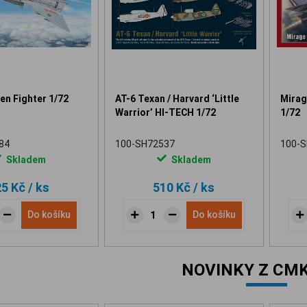
en Fighter 1/72
AT-6 Texan / Harvard ‘Little
Mirage
Warrior’ HI-TECH 1/72
1/72
84
100-SH72537
100-
Skladem
Skladem
25 Kč
/ ks
510 Kč
/ ks
Do košíku
Do košíku
NOVINKY Z CMK