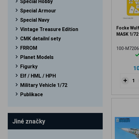
Special Hobby
Special Armour
Special Navy
Focke Wul
Vintage Treasure Edition
MASK 1/72
CMK detailní sety
FRROM
100-M7206
Planet Models
Figurky
1
Elf / HML / HPH
Military Vehicle 1/72
Publikace
Jiné značky