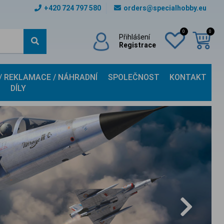
+420 724 797 580
orders@specialhobby.eu
0
0
Přihlášení
Registrace
 / REKLAMACE / NÁHRADNÍ
SPOLEČNOST
KONTAKT
DÍLY