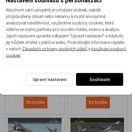
Abychom vám usnadnili procházení stránek, nabídli
přizpůsobený obsah nebo reklamu a mohli anonymně
analyzovat návštěvnost, využíváme soubory cookies, které
sdílíme se svými partnery pro sociální média, inzerci a analýzu.
Jejich nastavení upravíte odkazem "Upravit nastavení" a kdykoliv
NH 90 helicopter Book
P-51D Mustang Book
jej můžete změnit v patičce webu. Podrobnější informace najdete
v našich
Zásadách ochrany osobních údajů
a
používání souborů
cookies
.
170-DH043
170-DHC006
Skladem
Skladem
613 Kč
/ ks
565 Kč
/ ks
Upravit nastavení
Souhlasím
Do košíku
Do košíku