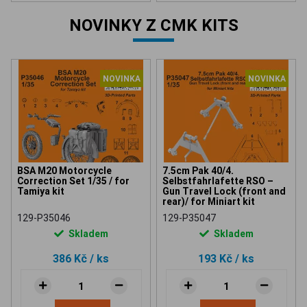
NOVINKY Z CMK KITS
NOVINKA
NOVINKA
BSA M20 Motorcycle
7.5cm Pak 40/4.
Correction Set 1/35 / for
Selbstfahrlafette RSO –
Tamiya kit
Gun Travel Lock (front and
rear)/ for Miniart kit
129-P35046
129-P35047
Skladem
Skladem
386 Kč
/ ks
193 Kč
/ ks