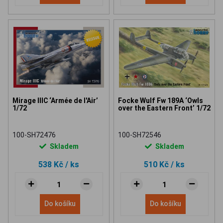
Mirage IIIC ‘Armée de l'Air’
Focke Wulf Fw 189A ‘Owls
1/72
over the Eastern Front’ 1/72
100-SH72476
100-SH72546
Skladem
Skladem
538 Kč
/ ks
510 Kč
/ ks
Do košíku
Do košíku