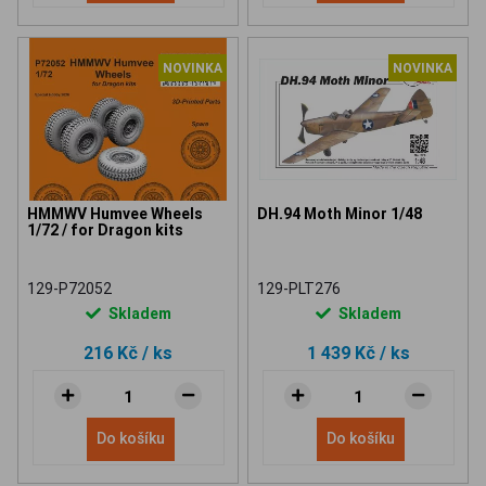
NOVINKA
NOVINKA
HMMWV Humvee Wheels
DH.94 Moth Minor 1/48
1/72 / for Dragon kits
129-P72052
129-PLT276
Skladem
Skladem
216 Kč
/ ks
1 439 Kč
/ ks
Do košíku
Do košíku