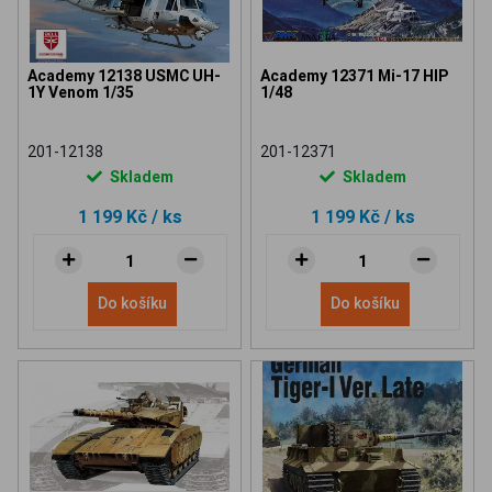
Academy 12138 USMC UH-
Academy 12371 Mi-17 HIP
1Y Venom 1/35
1/48
201-12138
201-12371
Skladem
Skladem
1 199 Kč
/ ks
1 199 Kč
/ ks
Do košíku
Do košíku