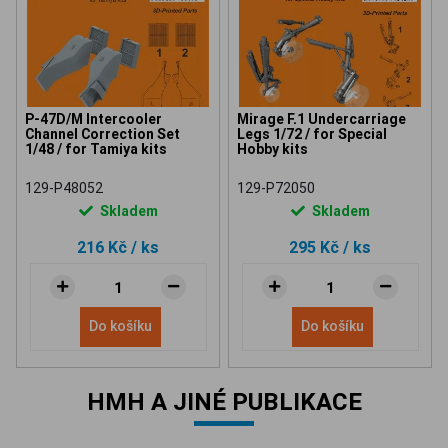
P-47D/M Intercooler
Mirage F.1 Undercarriage
Channel Correction Set
Legs 1/72 / for Special
1/48 / for Tamiya kits
Hobby kits
129-P48052
129-P72050
Skladem
Skladem
216 Kč
/ ks
295 Kč
/ ks
Do košíku
Do košíku
HMH A JINÉ PUBLIKACE