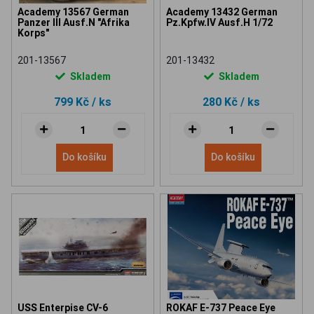
Academy 13567 German
Academy 13432 German
Panzer III Ausf.N "Afrika
Pz.Kpfw.IV Ausf.H 1/72
Korps"
201-13567
201-13432
Skladem
Skladem
799 Kč
/ ks
280 Kč
/ ks
Do košíku
Do košíku
USS Enterpise CV-6
ROKAF E-737 Peace Eye