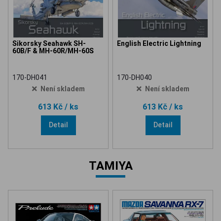
Sikorsky Seahawk SH-
English Electric Lightning
60B/F & MH-60R/MH-60S
170-DH041
170-DH040
Není skladem
Není skladem
613 Kč
/ ks
613 Kč
/ ks
Detail
Detail
TAMIYA