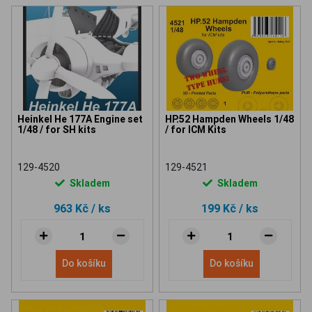
Heinkel He 177A Engine set
HP.52 Hampden Wheels 1/48
1/48 / for SH kits
/ for ICM Kits
129-4520
129-4521
Skladem
Skladem
963 Kč
/ ks
199 Kč
/ ks
Do košíku
Do košíku