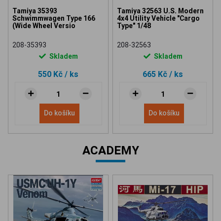
Tamiya 35393
Tamiya 32563 U.S. Modern
Schwimmwagen Type 166
4x4 Utility Vehicle "Cargo
(Wide Wheel Versio
Type" 1/48
208-35393
208-32563
Skladem
Skladem
550 Kč
/ ks
665 Kč
/ ks
Do košíku
Do košíku
ACADEMY