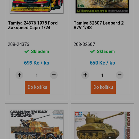
Tamiya 24376 1978 Ford
Tamiya 32607 Leopard 2
Zakspeed Capri 1/24
A7V 1/48
208-24376
208-32607
Skladem
Skladem
699 Kč
/ ks
650 Kč
/ ks
Do košíku
Do košíku