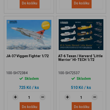
Do košíku
Do košíku
JA-37 Viggen Fighter 1/72
AT-6 Texan / Harvard ‘Little
Warrior’ HI-TECH 1/72
100-SH72384
100-SH72537
Skladem
Skladem
725 Kč
/ ks
510 Kč
/ ks
Do košíku
Do košíku