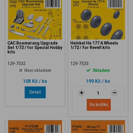
CAC Boomerang Upgrade
Heinkel He 177 A Wheels
Set 1/72 / for Special Hobby
1/72 / for Revell kits
kits
129-7532
129-7533
Není skladem
Skladem
108 Kč
/ ks
199 Kč
/ ks
Detail
Do košíku