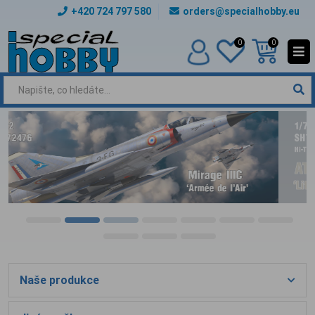
+420 724 797 580
orders@specialhobby.eu
0
0
Naše produkce