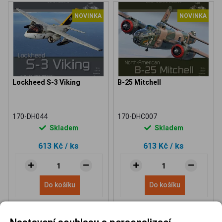
NOVINKA
NOVINKA
Lockheed S-3 Viking
B-25 Mitchell
170-DH044
170-DHC007
Skladem
Skladem
613 Kč
/ ks
613 Kč
/ ks
Do košíku
Do košíku
Nastavení souhlasu s personalizací