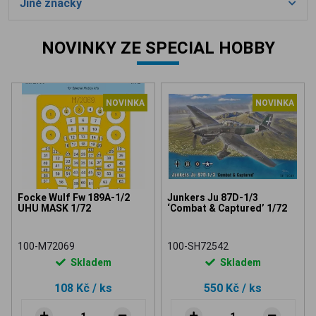
Jiné značky
NOVINKY ZE SPECIAL HOBBY
NOVINKA
NOVINKA
Focke Wulf Fw 189A-1/2
Junkers Ju 87D-1/3
UHU MASK 1/72
‘Combat & Captured’ 1/72
100-M72069
100-SH72542
Skladem
Skladem
108 Kč
/ ks
550 Kč
/ ks