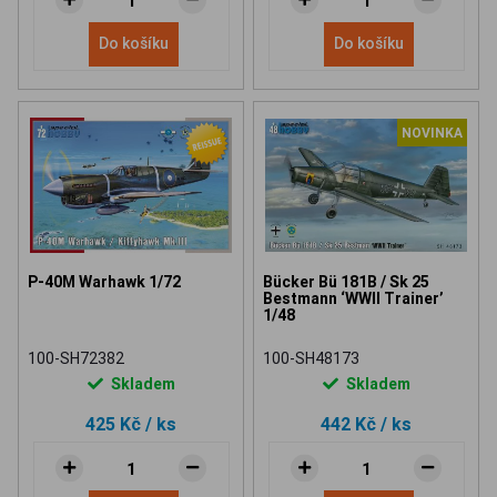
Do košíku
Do košíku
NOVINKA
P-40M Warhawk 1/72
Bücker Bü 181B / Sk 25
Bestmann ‘WWII Trainer’
1/48
100-SH72382
100-SH48173
Skladem
Skladem
425 Kč
/ ks
442 Kč
/ ks