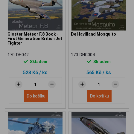
Gloster Meteor F.8 Book -
De Havilland Mosquito
First Generation British Jet
Fighter
170-DH042
170-DHC004
Skladem
Skladem
523 Kč
/ ks
565 Kč
/ ks
Do košíku
Do košíku