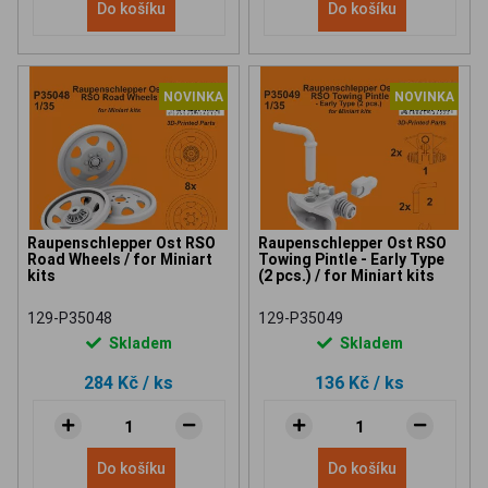
Do košíku
Do košíku
NOVINKA
NOVINKA
Raupenschlepper Ost RSO
Raupenschlepper Ost RSO
Road Wheels / for Miniart
Towing Pintle - Early Type
kits
(2 pcs.) / for Miniart kits
129-P35048
129-P35049
Skladem
Skladem
284 Kč
/ ks
136 Kč
/ ks
Do košíku
Do košíku