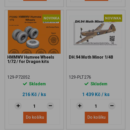
NOVINKA
NOVINKA
HMMWV Humvee Wheels
DH.94 Moth Minor 1/48
1/72 / for Dragon kits
129-P72052
129-PLT276
Skladem
Skladem
216 Kč
/ ks
1 439 Kč
/ ks
Do košíku
Do košíku