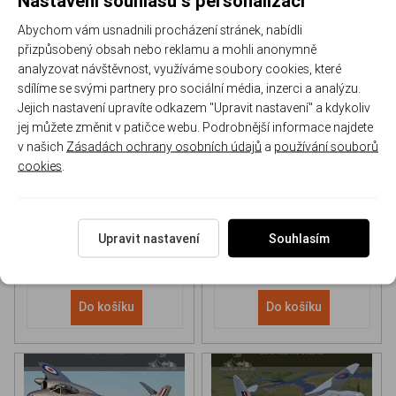
Abychom vám usnadnili procházení stránek, nabídli
přizpůsobený obsah nebo reklamu a mohli anonymně
analyzovat návštěvnost, využíváme soubory cookies, které
sdílíme se svými partnery pro sociální média, inzerci a analýzu.
Jejich nastavení upravíte odkazem "Upravit nastavení" a kdykoliv
NH 90 helicopter Book
P-51D Mustang Book
jej můžete změnit v patičce webu. Podrobnější informace najdete
v našich
Zásadách ochrany osobních údajů
a
používání souborů
cookies
.
170-DH043
170-DHC006
Skladem
Skladem
613 Kč
/ ks
565 Kč
/ ks
Upravit nastavení
Souhlasím
Do košíku
Do košíku