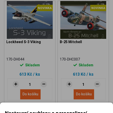
NOVINKA
NOVINKA
Lockheed S-3 Viking
B-25 Mitchell
170-DH044
170-DHC007
Skladem
Skladem
613 Kč
/ ks
613 Kč
/ ks
Do košíku
Do košíku
Nastavení souhlasu s personalizací