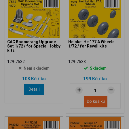
CAC Boomerang Upgrade
Heinkel He 177 A Wheels
Set 1/72 / for Special Hobby
1/72 / for Revell kits
kits
129-7532
129-7533
Není skladem
Skladem
108 Kč
/ ks
199 Kč
/ ks
Detail
Do košíku