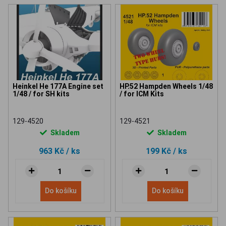
Heinkel He 177A Engine set
HP.52 Hampden Wheels 1/48
1/48 / for SH kits
/ for ICM Kits
129-4520
129-4521
Skladem
Skladem
963 Kč
/ ks
199 Kč
/ ks
Do košíku
Do košíku