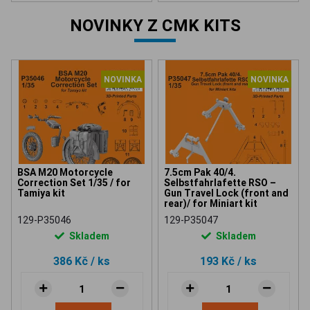
NOVINKY Z CMK KITS
NOVINKA
NOVINKA
BSA M20 Motorcycle
7.5cm Pak 40/4.
Correction Set 1/35 / for
Selbstfahrlafette RSO –
Tamiya kit
Gun Travel Lock (front and
rear)/ for Miniart kit
129-P35046
129-P35047
Skladem
Skladem
386 Kč
/ ks
193 Kč
/ ks