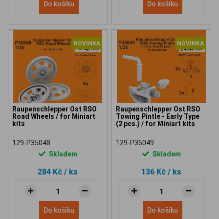
Do košíku
Do košíku
NOVINKA
NOVINKA
Raupenschlepper Ost RSO
Raupenschlepper Ost RSO
Road Wheels / for Miniart
Towing Pintle - Early Type
kits
(2 pcs.) / for Miniart kits
129-P35048
129-P35049
Skladem
Skladem
284 Kč
/ ks
136 Kč
/ ks
Do košíku
Do košíku