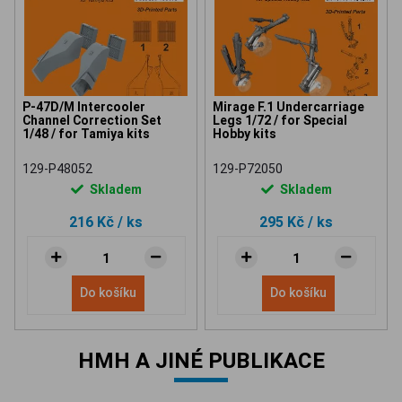
P-47D/M Intercooler
Mirage F.1 Undercarriage
Channel Correction Set
Legs 1/72 / for Special
1/48 / for Tamiya kits
Hobby kits
129-P48052
129-P72050
Skladem
Skladem
216 Kč
/ ks
295 Kč
/ ks
Do košíku
Do košíku
HMH A JINÉ PUBLIKACE