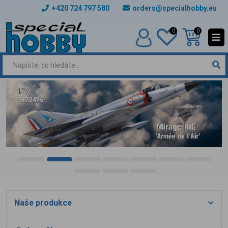
+420 724 797 580
orders@specialhobby.eu
0
0
Naše produkce