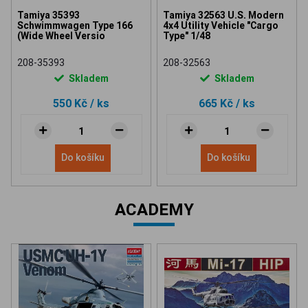
Tamiya 35393
Tamiya 32563 U.S. Modern
Schwimmwagen Type 166
4x4 Utility Vehicle "Cargo
(Wide Wheel Versio
Type" 1/48
208-35393
208-32563
Skladem
Skladem
550 Kč
/ ks
665 Kč
/ ks
Do košíku
Do košíku
ACADEMY