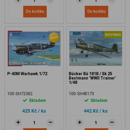
Do košíku
Do košíku
NOVINKA
P-40M Warhawk 1/72
Bücker Bü 181B / Sk 25
Bestmann ‘WWII Trainer’
1/48
100-SH72382
100-SH48173
Skladem
Skladem
425 Kč
/ ks
442 Kč
/ ks