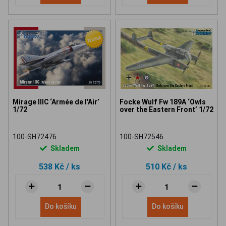
Mirage IIIC ‘Armée de l'Air’
Focke Wulf Fw 189A ‘Owls
1/72
over the Eastern Front’ 1/72
100-SH72476
100-SH72546
Skladem
Skladem
538 Kč
/ ks
510 Kč
/ ks
Do košíku
Do košíku