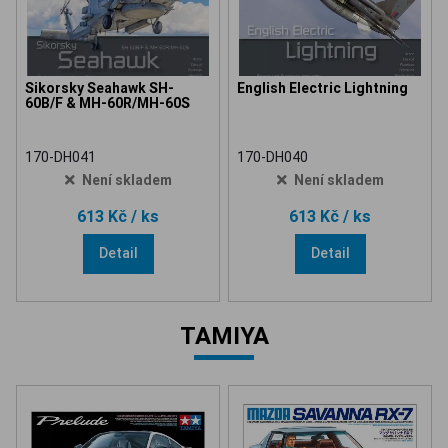
Sikorsky Seahawk SH-
English Electric Lightning
60B/F & MH-60R/MH-60S
170-DH041
170-DH040
Není skladem
Není skladem
613 Kč
/ ks
613 Kč
/ ks
Detail
Detail
TAMIYA