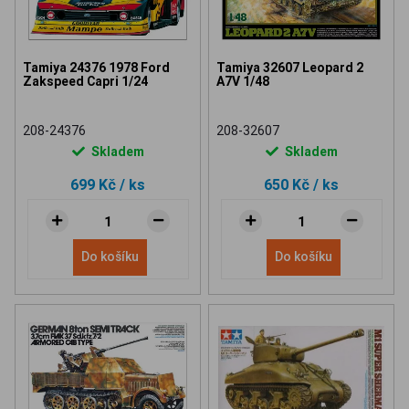
Tamiya 24376 1978 Ford
Tamiya 32607 Leopard 2
Zakspeed Capri 1/24
A7V 1/48
208-24376
208-32607
Skladem
Skladem
699 Kč
/ ks
650 Kč
/ ks
Do košíku
Do košíku