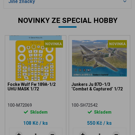
Jiné značky
NOVINKY ZE SPECIAL HOBBY
NOVINKA
NOVINKA
Focke Wulf Fw 189A-1/2
Junkers Ju 87D-1/3
UHU MASK 1/72
‘Combat & Captured’ 1/72
100-M72069
100-SH72542
Skladem
Skladem
108 Kč
/ ks
550 Kč
/ ks