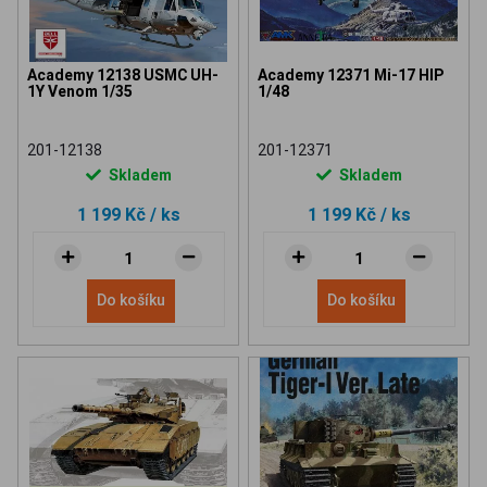
Academy 12138 USMC UH-
Academy 12371 Mi-17 HIP
1Y Venom 1/35
1/48
201-12138
201-12371
Skladem
Skladem
1 199 Kč
/ ks
1 199 Kč
/ ks
Do košíku
Do košíku