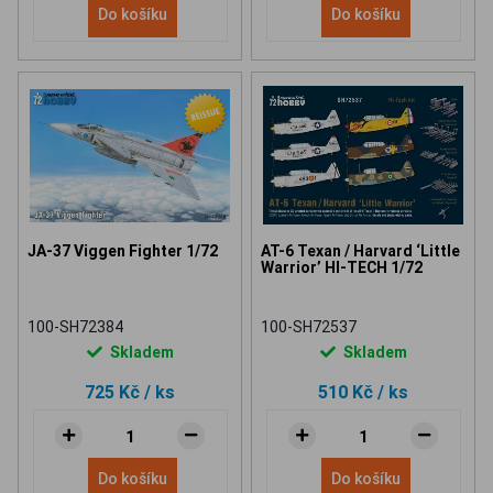
Do košíku
Do košíku
JA-37 Viggen Fighter 1/72
AT-6 Texan / Harvard ‘Little
Warrior’ HI-TECH 1/72
100-SH72384
100-SH72537
Skladem
Skladem
725 Kč
/ ks
510 Kč
/ ks
Do košíku
Do košíku