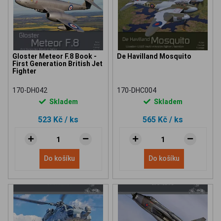
Gloster Meteor F.8 Book -
De Havilland Mosquito
First Generation British Jet
Fighter
170-DH042
170-DHC004
Skladem
Skladem
523 Kč
/ ks
565 Kč
/ ks
Do košíku
Do košíku