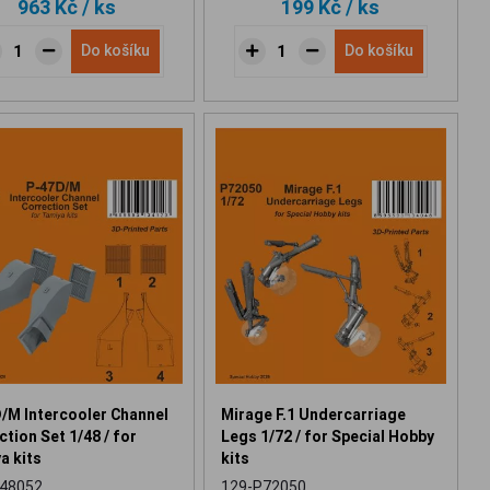
963 Kč
/ ks
199 Kč
/ ks
Do košíku
Do košíku
/M Intercooler Channel
Mirage F.1 Undercarriage
tion Set 1/48 / for
Legs 1/72 / for Special Hobby
a kits
kits
48052
129-P72050