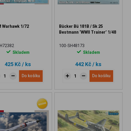
 Warhawk 1/72
Bücker Bü 181B / Sk 25
Bestmann ‘WWII Trainer’ 1/48
SH72382
100-SH48173
Skladem
Skladem
425 Kč
/ ks
442 Kč
/ ks
Do košíku
Do košíku