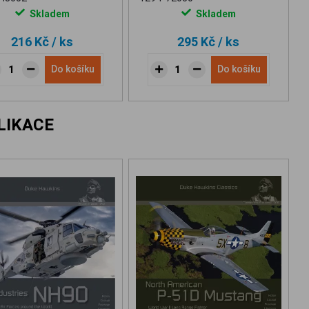
Skladem
Skladem
216 Kč
/ ks
295 Kč
/ ks
Do košíku
Do košíku
LIKACE