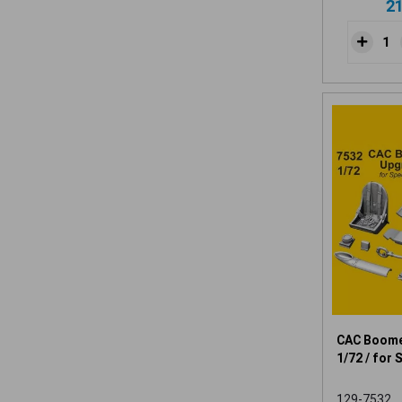
2
CAC Boome
1/72 / for 
129-7532