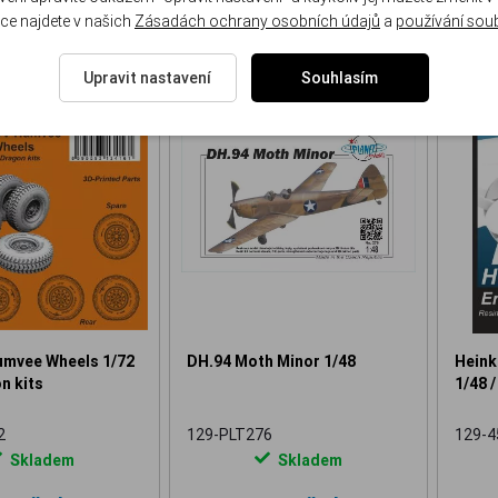
ce najdete v našich
Zásadách ochrany osobních údajů
a
používání sou
Upravit nastavení
Souhlasím
NOVINKA
NOVINKA
vee Wheels 1/72
DH.94 Moth Minor 1/48
Heink
n kits
1/48 /
2
129-PLT276
129-4
Skladem
Skladem