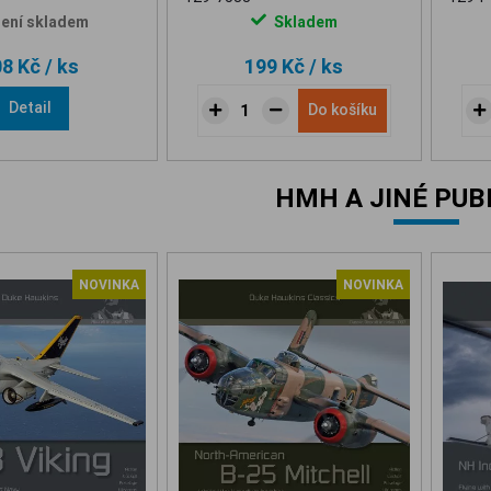
ení skladem
Skladem
08 Kč
/ ks
199 Kč
/ ks
Detail
Do košíku
HMH A JINÉ PUB
NOVINKA
NOVINKA