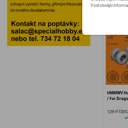
Podrobnější informa
HMMWV Hum
/ for Drago
129-P7205