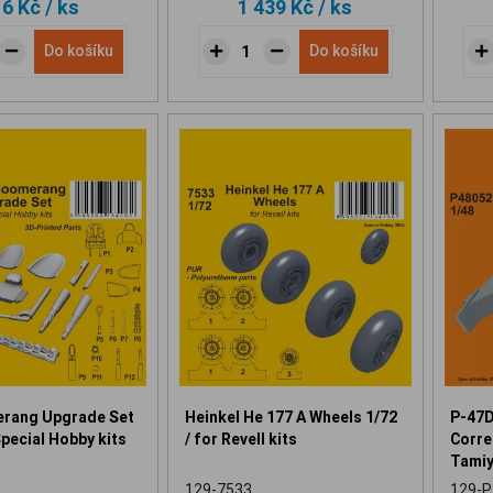
16 Kč
/ ks
1 439 Kč
/ ks
Do košíku
Do košíku
rang Upgrade Set
Heinkel He 177 A Wheels 1/72
P-47D
Special Hobby kits
/ for Revell kits
Correc
Tamiy
129-7533
129-P