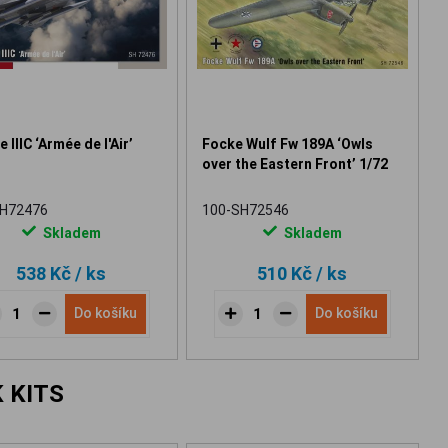
 IIIC ‘Armée de l'Air’
Focke Wulf Fw 189A ‘Owls
over the Eastern Front’ 1/72
SH72476
100-SH72546
Skladem
Skladem
538 Kč
/ ks
510 Kč
/ ks
Do košíku
Do košíku
 KITS