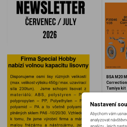
BSA M20 M
Correction 
Tamiya kit
129-P3504
Nastavení sou
3
Abychom vám usnadni
analyzovat návštěvno
analýzu. Jejich nast