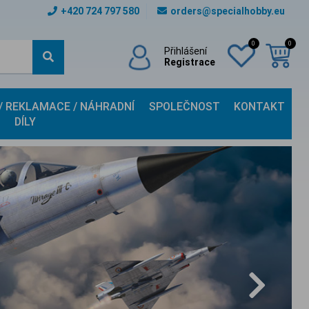
+420 724 797 580
orders@specialhobby.eu
0
0
Přihlášení
Registrace
 / REKLAMACE / NÁHRADNÍ
SPOLEČNOST
KONTAKT
DÍLY