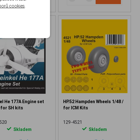
borů cookies
.
el He 177A Engine set
HP.52 Hampden Wheels 1/48 /
 for SH kits
for ICM Kits
520
129-4521
Skladem
Skladem