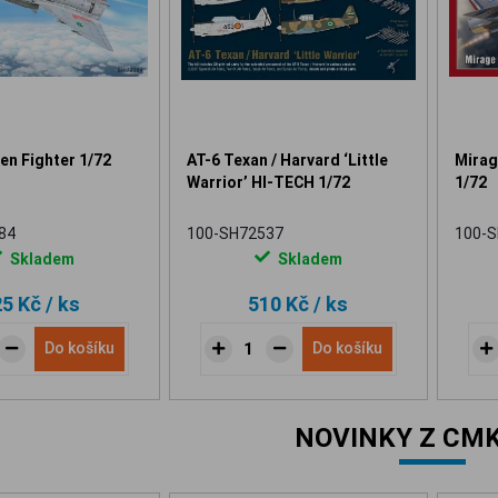
en Fighter 1/72
AT-6 Texan / Harvard ‘Little
Mirage
Warrior’ HI-TECH 1/72
1/72
84
100-SH72537
100-
Skladem
Skladem
25 Kč
/ ks
510 Kč
/ ks
Do košíku
Do košíku
NOVINKY Z CMK