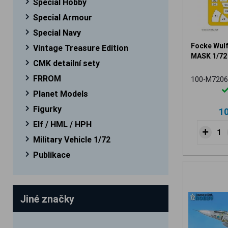
Special Hobby
Special Armour
Special Navy
Focke Wul
Vintage Treasure Edition
MASK 1/72
CMK detailní sety
FRROM
100-M7206
Planet Models
Figurky
1
Elf / HML / HPH
Military Vehicle 1/72
Publikace
Jiné značky