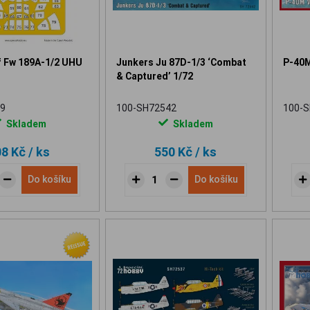
f Fw 189A-1/2 UHU
Junkers Ju 87D-1/3 ‘Combat
P-40M
& Captured’ 1/72
9
100-SH72542
100-
Skladem
Skladem
08 Kč
/ ks
550 Kč
/ ks
Do košíku
Do košíku