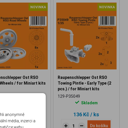
NOVINKA
NOVINKA
nschlepper Ost RSO
Raupenschlepper Ost RSO
Wheels / for Miniart kits
Towing Pintle - Early Type (2
pcs.) / for Miniart kits
35048
129-P35049
Skladem
Skladem
284 Kč
/ ks
136 Kč
/ ks
ohli anonymně
lní média, inzerci a
Do košíku
Do košíku
 patičce webu.