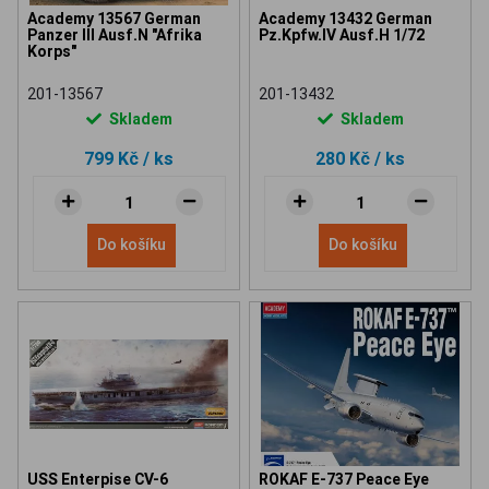
Academy 13567 German
Academy 13432 German
Panzer III Ausf.N "Afrika
Pz.Kpfw.IV Ausf.H 1/72
Korps"
201-13567
201-13432
Skladem
Skladem
799 Kč
/ ks
280 Kč
/ ks
Do košíku
Do košíku
USS Enterpise CV-6
ROKAF E-737 Peace Eye