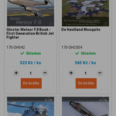
Gloster Meteor F.8 Book -
De Havilland Mosquito
First Generation British Jet
Fighter
170-DH042
170-DHC004
Skladem
Skladem
523 Kč
/ ks
565 Kč
/ ks
Do košíku
Do košíku