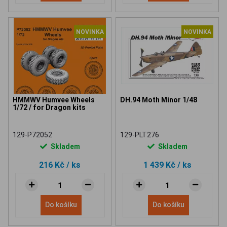
NOVINKA
NOVINKA
HMMWV Humvee Wheels
DH.94 Moth Minor 1/48
1/72 / for Dragon kits
129-P72052
129-PLT276
Skladem
Skladem
216 Kč
/ ks
1 439 Kč
/ ks
Do košíku
Do košíku