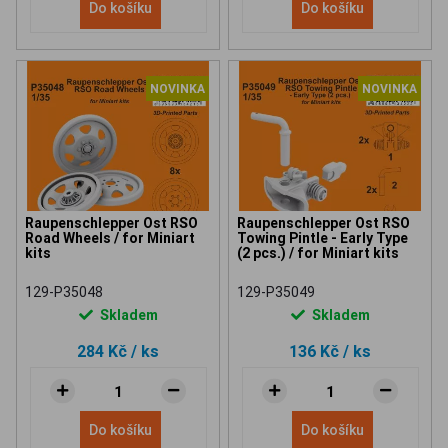
Do košíku
Do košíku
NOVINKA
NOVINKA
Raupenschlepper Ost RSO
Raupenschlepper Ost RSO
Road Wheels / for Miniart
Towing Pintle - Early Type
kits
(2 pcs.) / for Miniart kits
129-P35048
129-P35049
Skladem
Skladem
284 Kč
/ ks
136 Kč
/ ks
Do košíku
Do košíku