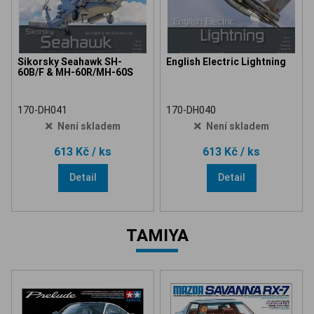
Sikorsky Seahawk SH-
English Electric Lightning
60B/F & MH-60R/MH-60S
170-DH041
170-DH040
Není skladem
Není skladem
613 Kč
/ ks
613 Kč
/ ks
Detail
Detail
TAMIYA