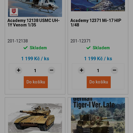
Academy 12138 USMC UH-
Academy 12371 Mi-17 HIP
1Y Venom 1/35
1/48
201-12138
201-12371
Skladem
Skladem
1 199 Kč
/ ks
1 199 Kč
/ ks
Do košíku
Do košíku