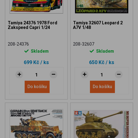
Tamiya 24376 1978 Ford
Tamiya 32607 Leopard 2
Zakspeed Capri 1/24
A7V 1/48
208-24376
208-32607
Skladem
Skladem
699 Kč
/ ks
650 Kč
/ ks
Do košíku
Do košíku