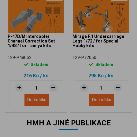
P-47D/M Intercooler
Mirage F.1 Undercarriage
Channel Correction Set
Legs 1/72 / for Special
1/48 / for Tamiya kits
Hobby kits
129-P48052
129-P72050
Skladem
Skladem
216 Kč
/ ks
295 Kč
/ ks
Do košíku
Do košíku
HMH A JINÉ PUBLIKACE