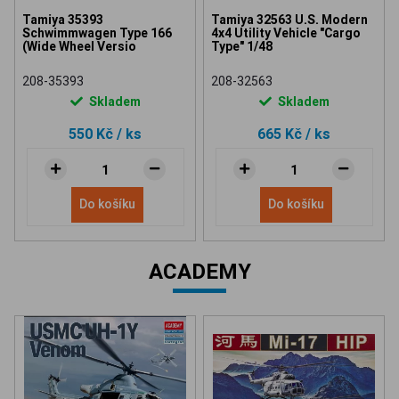
Tamiya 35393
Tamiya 32563 U.S. Modern
Schwimmwagen Type 166
4x4 Utility Vehicle "Cargo
(Wide Wheel Versio
Type" 1/48
208-35393
208-32563
Skladem
Skladem
550 Kč
/ ks
665 Kč
/ ks
Do košíku
Do košíku
ACADEMY