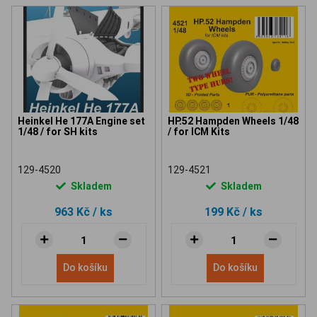
Heinkel He 177A Engine set
HP.52 Hampden Wheels 1/48
1/48 / for SH kits
/ for ICM Kits
129-4520
129-4521
Skladem
Skladem
963 Kč
/ ks
199 Kč
/ ks
Do košíku
Do košíku