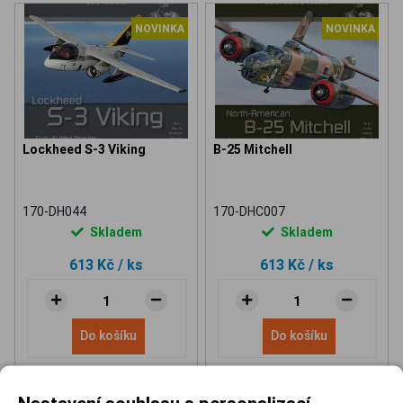
NOVINKA
NOVINKA
Lockheed S-3 Viking
B-25 Mitchell
170-DH044
170-DHC007
Skladem
Skladem
613 Kč
/ ks
613 Kč
/ ks
Do košíku
Do košíku
Nastavení souhlasu s personalizací