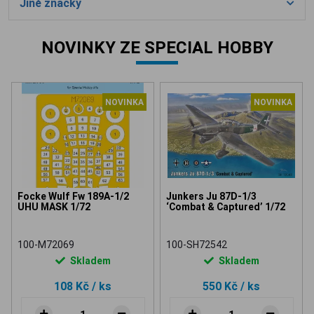
Jiné značky
NOVINKY ZE SPECIAL HOBBY
NOVINKA
NOVINKA
Focke Wulf Fw 189A-1/2
Junkers Ju 87D-1/3
UHU MASK 1/72
‘Combat & Captured’ 1/72
100-M72069
100-SH72542
Skladem
Skladem
108 Kč
/ ks
550 Kč
/ ks