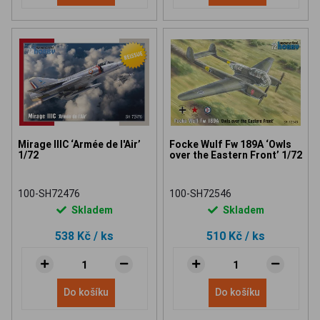
Mirage IIIC ‘Armée de l'Air’
Focke Wulf Fw 189A ‘Owls
1/72
over the Eastern Front’ 1/72
100-SH72476
100-SH72546
Skladem
Skladem
538 Kč
/ ks
510 Kč
/ ks
Do košíku
Do košíku