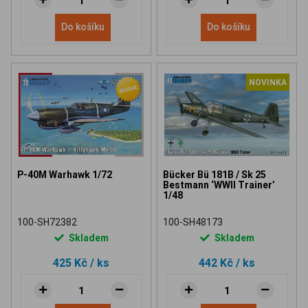
Do košíku
Do košíku
NOVINKA
P-40M Warhawk 1/72
Bücker Bü 181B / Sk 25
Bestmann ‘WWII Trainer’
1/48
100-SH72382
100-SH48173
Skladem
Skladem
425 Kč
/ ks
442 Kč
/ ks