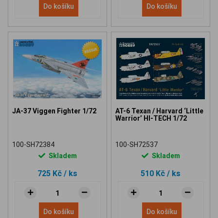
Do košíku
Do košíku
JA-37 Viggen Fighter 1/72
AT-6 Texan / Harvard ‘Little
Warrior’ HI-TECH 1/72
100-SH72384
100-SH72537
Skladem
Skladem
725 Kč
/ ks
510 Kč
/ ks
Do košíku
Do košíku