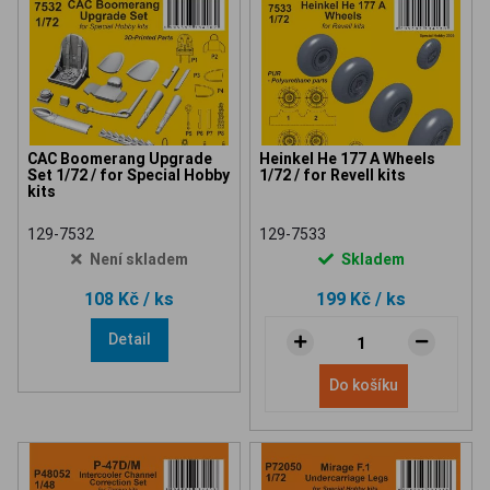
CAC Boomerang Upgrade
Heinkel He 177 A Wheels
Set 1/72 / for Special Hobby
1/72 / for Revell kits
kits
129-7532
129-7533
Není skladem
Skladem
108 Kč
/ ks
199 Kč
/ ks
Detail
Do košíku