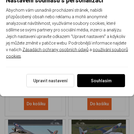
Abychom vám usnadnili procházení stránek, nabídli
přizpůsobený obsah nebo reklamu a mohli anonymně
analyzovat návštěvnost, využíváme soubory cookies, které
sdílíme se svými partnery pro sociální média, inzerci a analýzu.
Jejich nastavení upravíte odkazem "Upravit nastavení" a kdykoliv
NH 90 helicopter Book
P-51D Mustang Book
jej můžete změnit v patičce webu. Podrobnější informace najdete
v našich
Zásadách ochrany osobních údajů
a
používání souborů
cookies
.
170-DH043
170-DHC006
Skladem
Skladem
613 Kč
/ ks
565 Kč
/ ks
Upravit nastavení
Souhlasím
Do košíku
Do košíku