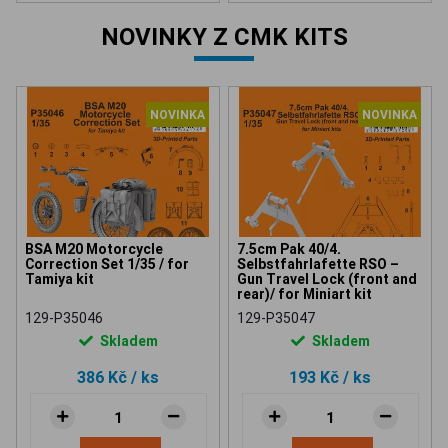
NOVINKY Z CMK KITS
NOVINKA
NOVINKA
BSA M20 Motorcycle
7.5cm Pak 40/4.
Correction Set 1/35 / for
Selbstfahrlafette RSO –
Tamiya kit
Gun Travel Lock (front and
rear)/ for Miniart kit
129-P35046
129-P35047
Skladem
Skladem
386 Kč
/ ks
193 Kč
/ ks