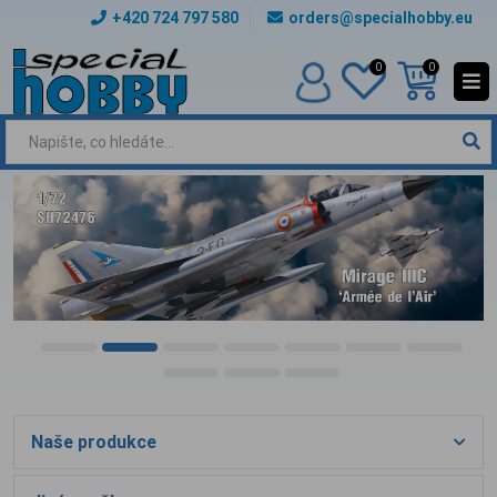
+420 724 797 580
orders@specialhobby.eu
0
0
Naše produkce