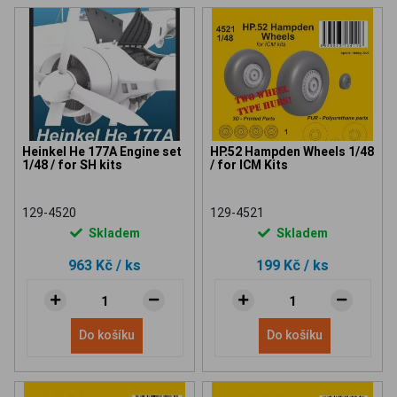
Heinkel He 177A Engine set
HP.52 Hampden Wheels 1/48
1/48 / for SH kits
/ for ICM Kits
129-4520
129-4521
Skladem
Skladem
963 Kč
/ ks
199 Kč
/ ks
Do košíku
Do košíku