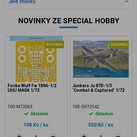
Jiné značky
NOVINKY ZE SPECIAL HOBBY
NOVINKA
NOVINKA
Focke Wulf Fw 189A-1/2
Junkers Ju 87D-1/3
UHU MASK 1/72
‘Combat & Captured’ 1/72
100-M72069
100-SH72542
Skladem
Skladem
108 Kč
/ ks
550 Kč
/ ks