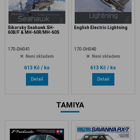
Sikorsky Seahawk SH-
English Electric Lightning
60B/F & MH-60R/MH-60S
170-DH041
170-DH040
Není skladem
Není skladem
613 Kč
/ ks
613 Kč
/ ks
Detail
Detail
TAMIYA