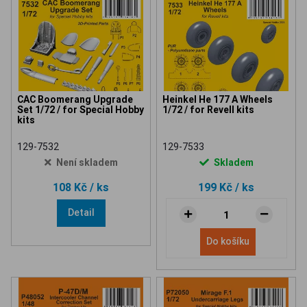
CAC Boomerang Upgrade
Heinkel He 177 A Wheels
Set 1/72 / for Special Hobby
1/72 / for Revell kits
kits
129-7532
129-7533
Není skladem
Skladem
108 Kč
/ ks
199 Kč
/ ks
Detail
Do košíku