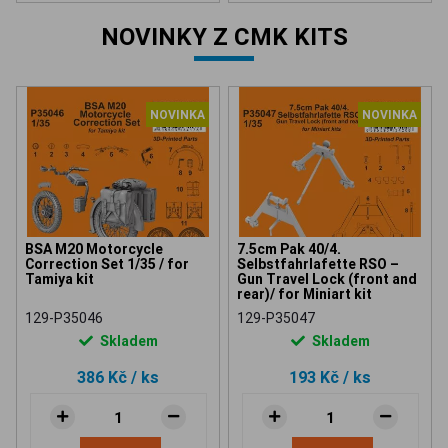
NOVINKY Z CMK KITS
NOVINKA
NOVINKA
BSA M20 Motorcycle
7.5cm Pak 40/4.
Correction Set 1/35 / for
Selbstfahrlafette RSO –
Tamiya kit
Gun Travel Lock (front and
rear)/ for Miniart kit
129-P35046
129-P35047
Skladem
Skladem
386 Kč
/ ks
193 Kč
/ ks