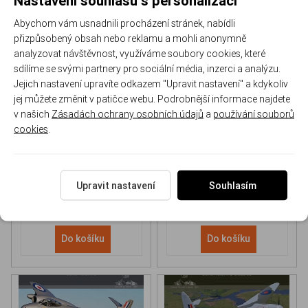
Abychom vám usnadnili procházení stránek, nabídli
přizpůsobený obsah nebo reklamu a mohli anonymně
analyzovat návštěvnost, využíváme soubory cookies, které
sdílíme se svými partnery pro sociální média, inzerci a analýzu.
Jejich nastavení upravíte odkazem "Upravit nastavení" a kdykoliv
NH 90 helicopter Book
P-51D Mustang Book
jej můžete změnit v patičce webu. Podrobnější informace najdete
v našich
Zásadách ochrany osobních údajů
a
používání souborů
cookies
.
170-DH043
170-DHC006
Skladem
Skladem
613 Kč
/ ks
565 Kč
/ ks
Upravit nastavení
Souhlasím
Do košíku
Do košíku