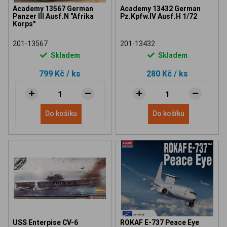
Academy 13567 German
Academy 13432 German
Panzer III Ausf.N "Afrika
Pz.Kpfw.IV Ausf.H 1/72
Korps"
201-13567
201-13432
Skladem
Skladem
799 Kč
/ ks
280 Kč
/ ks
Do košíku
Do košíku
USS Enterpise CV-6
ROKAF E-737 Peace Eye