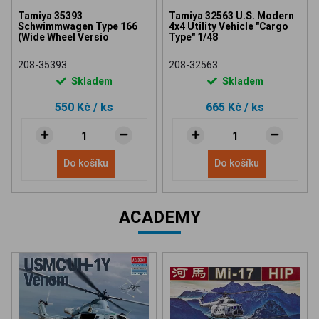
Tamiya 35393
Tamiya 32563 U.S. Modern
Schwimmwagen Type 166
4x4 Utility Vehicle "Cargo
(Wide Wheel Versio
Type" 1/48
208-35393
208-32563
Skladem
Skladem
550 Kč
/ ks
665 Kč
/ ks
Do košíku
Do košíku
ACADEMY