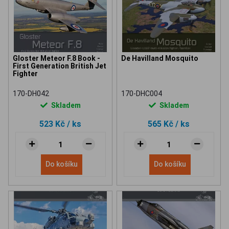
Gloster Meteor F.8 Book -
De Havilland Mosquito
First Generation British Jet
Fighter
170-DH042
170-DHC004
Skladem
Skladem
523 Kč
/ ks
565 Kč
/ ks
Do košíku
Do košíku