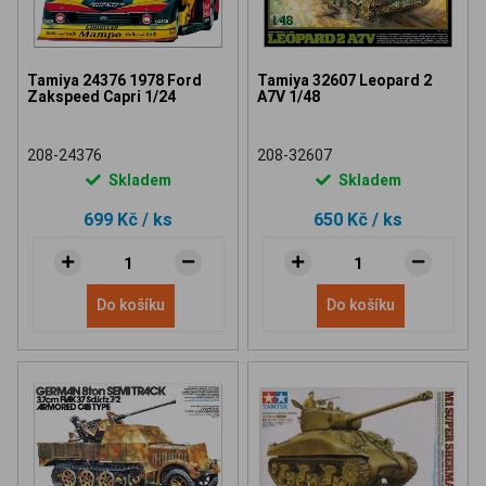
Tamiya 24376 1978 Ford
Tamiya 32607 Leopard 2
Zakspeed Capri 1/24
A7V 1/48
208-24376
208-32607
Skladem
Skladem
699 Kč
/ ks
650 Kč
/ ks
Do košíku
Do košíku