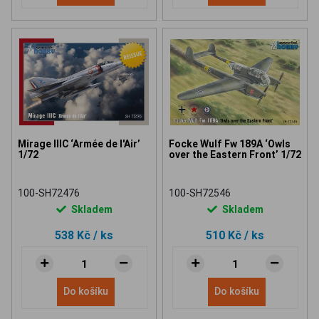
Mirage IIIC ‘Armée de l'Air’
Focke Wulf Fw 189A ‘Owls
1/72
over the Eastern Front’ 1/72
100-SH72476
100-SH72546
Skladem
Skladem
538 Kč
/ ks
510 Kč
/ ks
Do košíku
Do košíku