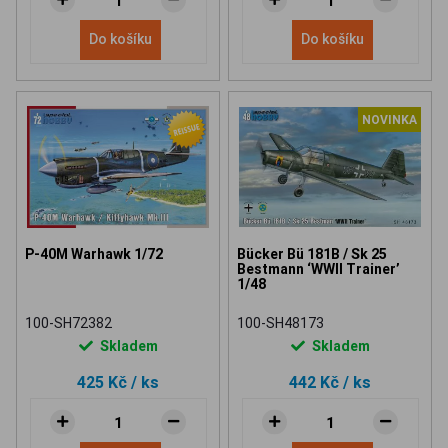
Do košíku
Do košíku
NOVINKA
P-40M Warhawk 1/72
Bücker Bü 181B / Sk 25
Bestmann ‘WWII Trainer’
1/48
100-SH72382
100-SH48173
Skladem
Skladem
425 Kč
/ ks
442 Kč
/ ks