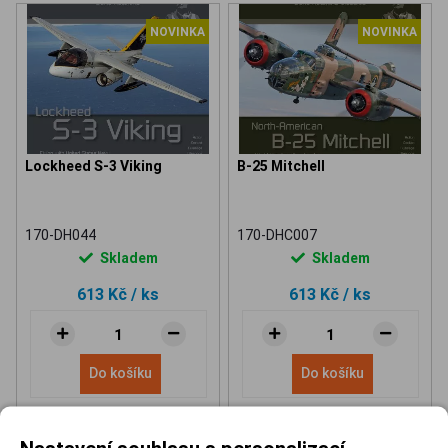
NOVINKA
NOVINKA
Lockheed S-3 Viking
B-25 Mitchell
170-DH044
170-DHC007
Skladem
Skladem
613 Kč
/ ks
613 Kč
/ ks
Do košíku
Do košíku
Nastavení souhlasu s personalizací