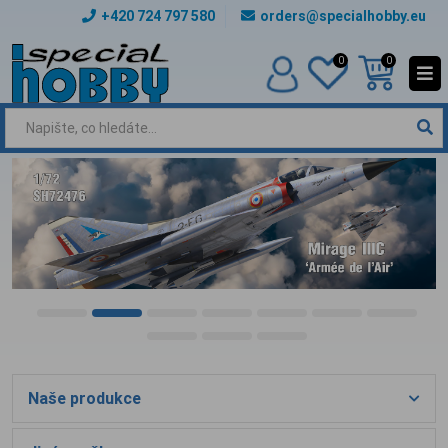
+420 724 797 580
orders@specialhobby.eu
0
0
Naše produkce