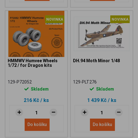
NOVINKA
NOVINKA
HMMWV Humvee Wheels
DH.94 Moth Minor 1/48
1/72 / for Dragon kits
129-P72052
129-PLT276
Skladem
Skladem
216 Kč
/ ks
1 439 Kč
/ ks
Do košíku
Do košíku