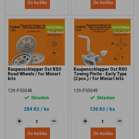
Do košíku
Do košíku
NOVINKA
NOVINKA
Raupenschlepper Ost RSO
Raupenschlepper Ost RSO
Road Wheels / for Miniart
Towing Pintle - Early Type
kits
(2 pcs.) / for Miniart kits
129-P35048
129-P35049
Skladem
Skladem
284 Kč
/ ks
136 Kč
/ ks
Do košíku
Do košíku