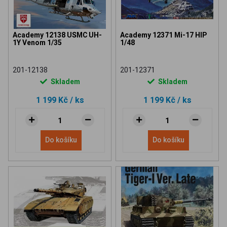
Academy 12138 USMC UH-
Academy 12371 Mi-17 HIP
1Y Venom 1/35
1/48
201-12138
201-12371
Skladem
Skladem
1 199 Kč
/ ks
1 199 Kč
/ ks
Do košíku
Do košíku