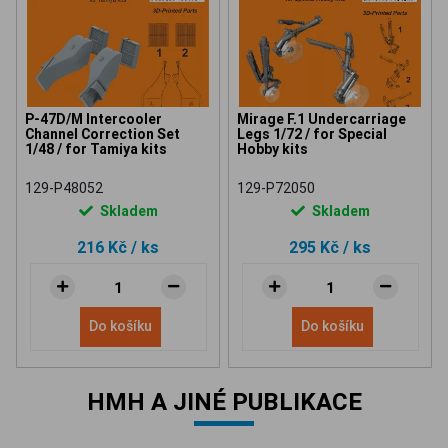
P-47D/M Intercooler
Mirage F.1 Undercarriage
Channel Correction Set
Legs 1/72 / for Special
1/48 / for Tamiya kits
Hobby kits
129-P48052
129-P72050
Skladem
Skladem
216 Kč
/ ks
295 Kč
/ ks
Do košíku
Do košíku
HMH A JINÉ PUBLIKACE