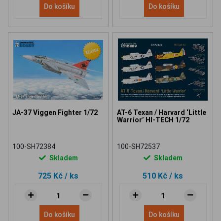
Do košíku
Do košíku
JA-37 Viggen Fighter 1/72
AT-6 Texan / Harvard ‘Little
Warrior’ HI-TECH 1/72
100-SH72384
100-SH72537
Skladem
Skladem
725 Kč
/ ks
510 Kč
/ ks
Do košíku
Do košíku