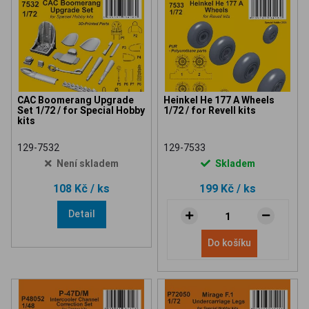
CAC Boomerang Upgrade
Heinkel He 177 A Wheels
Set 1/72 / for Special Hobby
1/72 / for Revell kits
kits
129-7532
129-7533
Není skladem
Skladem
108 Kč
/ ks
199 Kč
/ ks
Detail
Do košíku