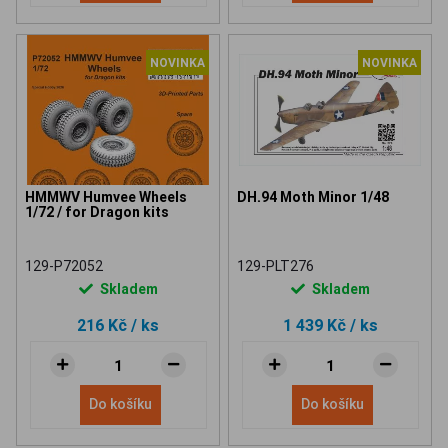
NOVINKA
NOVINKA
HMMWV Humvee Wheels
DH.94 Moth Minor 1/48
1/72 / for Dragon kits
129-P72052
129-PLT276
Skladem
Skladem
216 Kč
/ ks
1 439 Kč
/ ks
Do košíku
Do košíku