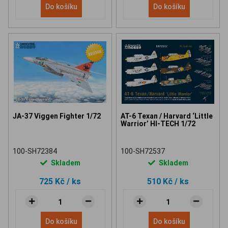
Do košíku
Do košíku
JA-37 Viggen Fighter 1/72
AT-6 Texan / Harvard ‘Little
Warrior’ HI-TECH 1/72
100-SH72384
100-SH72537
Skladem
Skladem
725 Kč
/ ks
510 Kč
/ ks
Do košíku
Do košíku