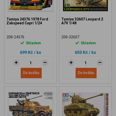
Tamiya 24376 1978 Ford
Tamiya 32607 Leopard 2
Zakspeed Capri 1/24
A7V 1/48
208-24376
208-32607
Skladem
Skladem
699 Kč
/ ks
650 Kč
/ ks
Do košíku
Do košíku