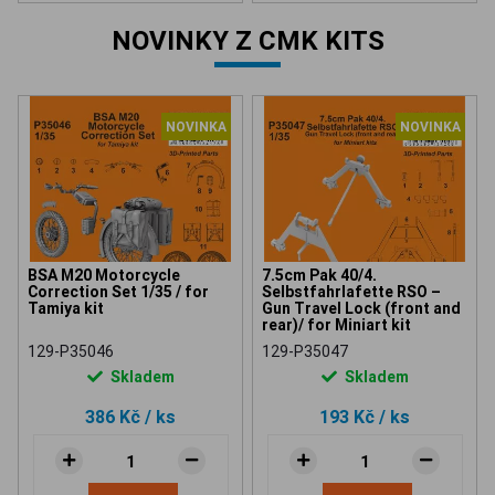
NOVINKY Z CMK KITS
NOVINKA
NOVINKA
BSA M20 Motorcycle
7.5cm Pak 40/4.
Correction Set 1/35 / for
Selbstfahrlafette RSO –
Tamiya kit
Gun Travel Lock (front and
rear)/ for Miniart kit
129-P35046
129-P35047
Skladem
Skladem
386 Kč
/ ks
193 Kč
/ ks