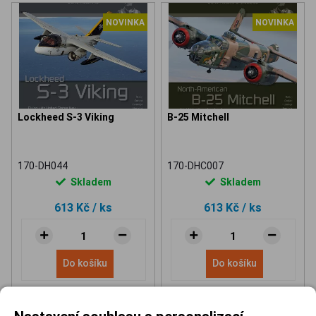
NOVINKA
NOVINKA
Lockheed S-3 Viking
B-25 Mitchell
170-DH044
170-DHC007
Skladem
Skladem
613 Kč
/ ks
613 Kč
/ ks
Do košíku
Do košíku
Nastavení souhlasu s personalizací