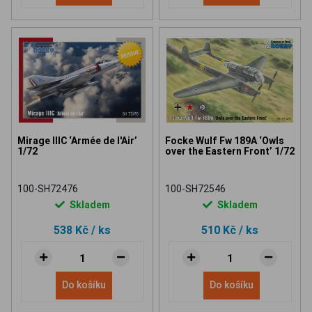
Mirage IIIC ‘Armée de l'Air’
Focke Wulf Fw 189A ‘Owls
1/72
over the Eastern Front’ 1/72
100-SH72476
100-SH72546
Skladem
Skladem
538 Kč
/ ks
510 Kč
/ ks
Do košíku
Do košíku