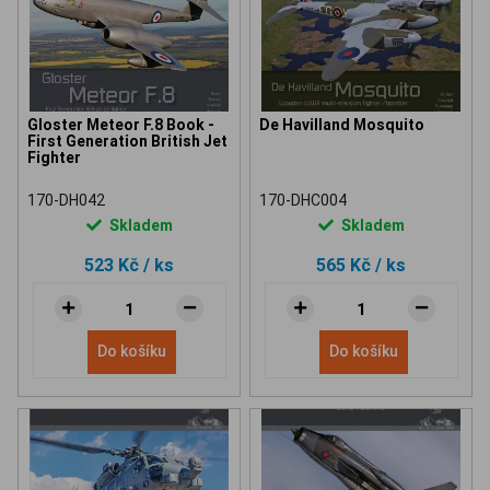
Gloster Meteor F.8 Book -
De Havilland Mosquito
First Generation British Jet
Fighter
170-DH042
170-DHC004
Skladem
Skladem
523 Kč
/ ks
565 Kč
/ ks
Do košíku
Do košíku