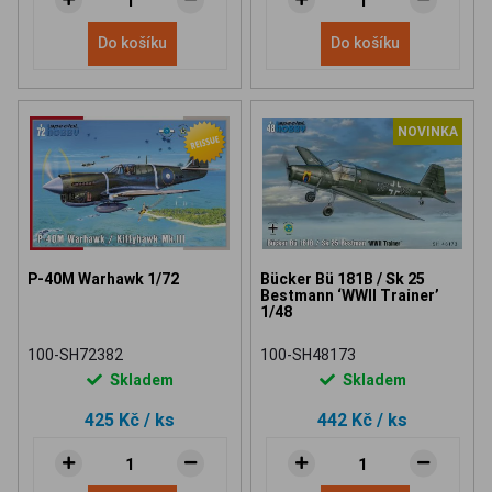
Do košíku
Do košíku
NOVINKA
P-40M Warhawk 1/72
Bücker Bü 181B / Sk 25
Bestmann ‘WWII Trainer’
1/48
100-SH72382
100-SH48173
Skladem
Skladem
425 Kč
/ ks
442 Kč
/ ks