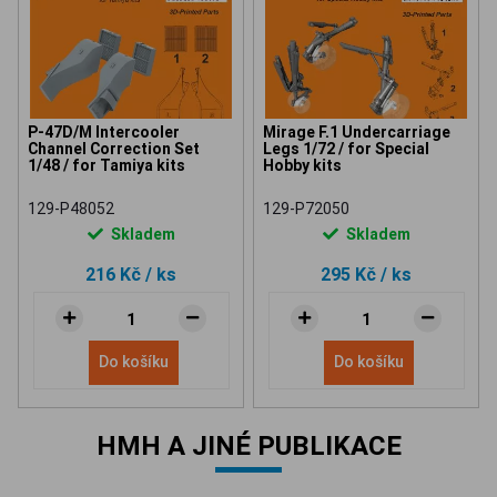
P-47D/M Intercooler
Mirage F.1 Undercarriage
Channel Correction Set
Legs 1/72 / for Special
1/48 / for Tamiya kits
Hobby kits
129-P48052
129-P72050
Skladem
Skladem
216 Kč
/ ks
295 Kč
/ ks
Do košíku
Do košíku
HMH A JINÉ PUBLIKACE