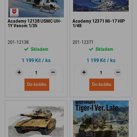
Academy 12138 USMC UH-
Academy 12371 Mi-17 HIP
1Y Venom 1/35
1/48
201-12138
201-12371
Skladem
Skladem
1 199 Kč
/ ks
1 199 Kč
/ ks
Do košíku
Do košíku