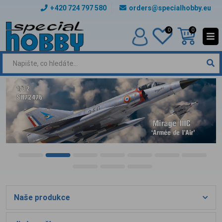
+420 724 797 580
orders@specialhobby.eu
0
0
Naše produkce