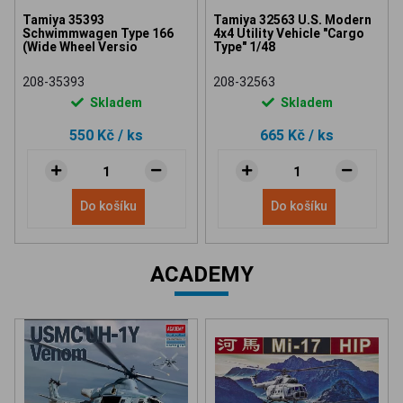
Tamiya 35393
Tamiya 32563 U.S. Modern
Schwimmwagen Type 166
4x4 Utility Vehicle "Cargo
(Wide Wheel Versio
Type" 1/48
208-35393
208-32563
Skladem
Skladem
550 Kč
/ ks
665 Kč
/ ks
Do košíku
Do košíku
ACADEMY