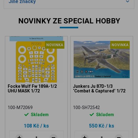
Jiné značky
NOVINKY ZE SPECIAL HOBBY
NOVINKA
NOVINKA
Focke Wulf Fw 189A-1/2
Junkers Ju 87D-1/3
UHU MASK 1/72
‘Combat & Captured’ 1/72
100-M72069
100-SH72542
Skladem
Skladem
108 Kč
/ ks
550 Kč
/ ks