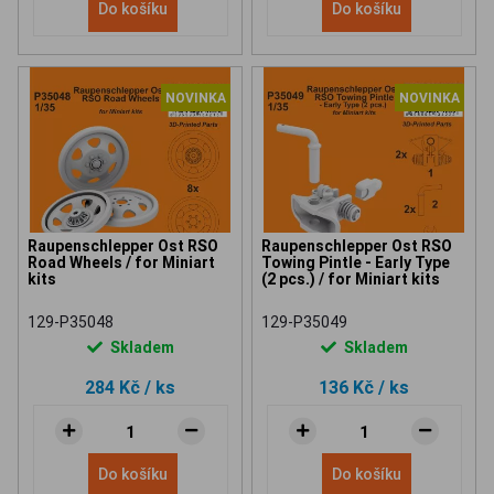
Do košíku
Do košíku
NOVINKA
NOVINKA
Raupenschlepper Ost RSO
Raupenschlepper Ost RSO
Road Wheels / for Miniart
Towing Pintle - Early Type
kits
(2 pcs.) / for Miniart kits
129-P35048
129-P35049
Skladem
Skladem
284 Kč
/ ks
136 Kč
/ ks
Do košíku
Do košíku