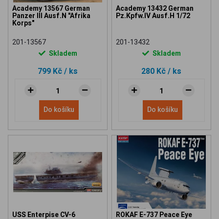
Academy 13567 German
Academy 13432 German
Panzer III Ausf.N "Afrika
Pz.Kpfw.IV Ausf.H 1/72
Korps"
201-13567
201-13432
Skladem
Skladem
799 Kč
/ ks
280 Kč
/ ks
Do košíku
Do košíku
USS Enterpise CV-6
ROKAF E-737 Peace Eye