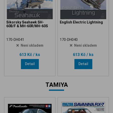
Sikorsky Seahawk SH-
English Electric Lightning
60B/F & MH-60R/MH-60S
170-DH041
170-DH040
Není skladem
Není skladem
613 Kč
/ ks
613 Kč
/ ks
Detail
Detail
TAMIYA