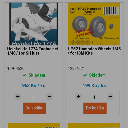
Heinkel He 177A Engine set
HP.52 Hampden Wheels 1/48
1/48 / for SH kits
/ for ICM Kits
129-4520
129-4521
Skladem
Skladem
963 Kč
/ ks
199 Kč
/ ks
Do košíku
Do košíku