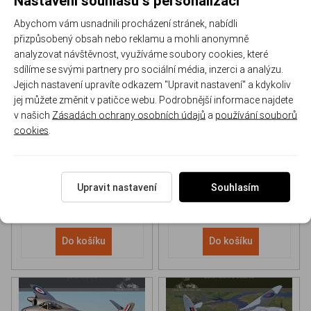
Abychom vám usnadnili procházení stránek, nabídli
přizpůsobený obsah nebo reklamu a mohli anonymně
analyzovat návštěvnost, využíváme soubory cookies, které
sdílíme se svými partnery pro sociální média, inzerci a analýzu.
Jejich nastavení upravíte odkazem "Upravit nastavení" a kdykoliv
NH 90 helicopter Book
P-51D Mustang Book
jej můžete změnit v patičce webu. Podrobnější informace najdete
v našich
Zásadách ochrany osobních údajů
a
používání souborů
cookies
.
170-DH043
170-DHC006
Skladem
Skladem
613 Kč
/ ks
565 Kč
/ ks
Upravit nastavení
Souhlasím
Do košíku
Do košíku