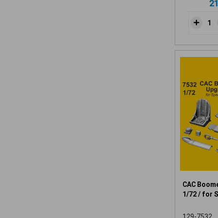
2
CAC Boome
1/72 / for 
129-7532