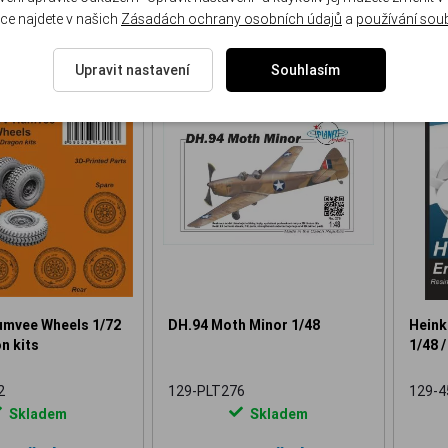
ce najdete v našich
Zásadách ochrany osobních údajů
a
používání sou
Upravit nastavení
Souhlasím
NOVINKA
NOVINKA
vee Wheels 1/72
DH.94 Moth Minor 1/48
Heink
n kits
1/48 /
2
129-PLT276
129-4
Skladem
Skladem