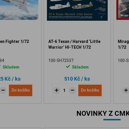
en Fighter 1/72
AT-6 Texan / Harvard ‘Little
Mirage
Warrior’ HI-TECH 1/72
1/72
84
100-SH72537
100-
Skladem
Skladem
25 Kč
/ ks
510 Kč
/ ks
Do košíku
Do košíku
NOVINKY Z CMK