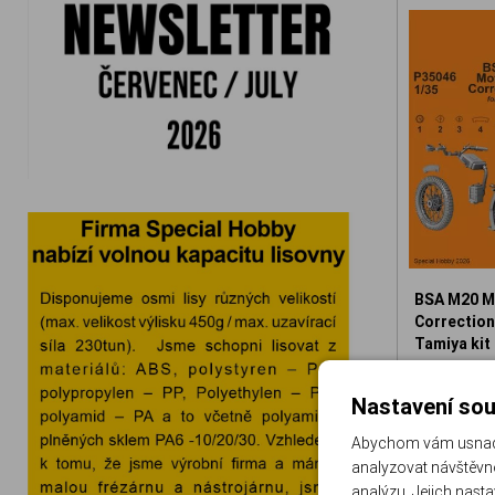
BSA M20 M
Correction 
Tamiya kit
129-P3504
Nastavení sou
3
Abychom vám usnadni
analyzovat návštěvno
analýzu. Jejich nast