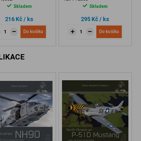
Skladem
Skladem
216 Kč
/ ks
295 Kč
/ ks
Do košíku
Do košíku
LIKACE