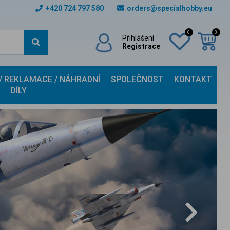
+420 724 797 580
orders@specialhobby.eu
0
0
Přihlášení
Registrace
 / REKLAMACE / NÁHRADNÍ
SPOLEČNOST
KONTAKT
DÍLY