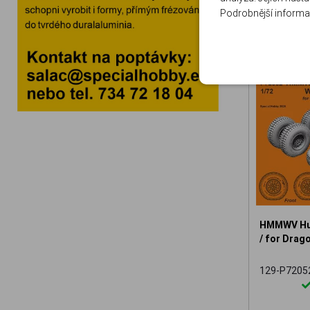
Podrobnější informa
HMMWV Hum
/ for Drago
129-P7205