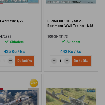
 Warhawk 1/72
Bücker Bü 181B / Sk 25
Bestmann ‘WWII Trainer’ 1/48
SH72382
100-SH48173
Skladem
Skladem
425 Kč
/ ks
442 Kč
/ ks
Do košíku
Do košíku