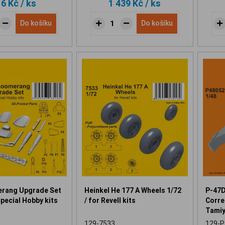
16 Kč
/ ks
1 439 Kč
/ ks
Do košíku
Do košíku
rang Upgrade Set
Heinkel He 177 A Wheels 1/72
P-47D
Special Hobby kits
/ for Revell kits
Correc
Tamiy
129-7533
129-P