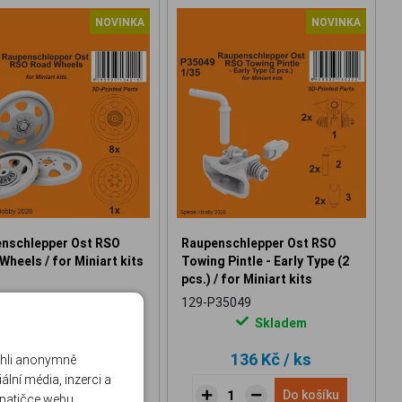
NOVINKA
NOVINKA
nschlepper Ost RSO
Raupenschlepper Ost RSO
Wheels / for Miniart kits
Towing Pintle - Early Type (2
pcs.) / for Miniart kits
35048
129-P35049
Skladem
Skladem
284 Kč
/ ks
136 Kč
/ ks
ohli anonymně
lní média, inzerci a
Do košíku
Do košíku
 patičce webu.