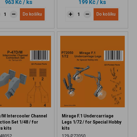
963 Kč
/ ks
199 Kč
/ ks
Do košíku
Do košíku
/M Intercooler Channel
Mirage F.1 Undercarriage
tion Set 1/48 / for
Legs 1/72 / for Special Hobby
a kits
kits
48052
129-P72050