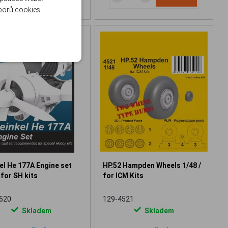
borů cookies
.
el He 177A Engine set
HP.52 Hampden Wheels 1/48 /
 for SH kits
for ICM Kits
520
129-4521
Skladem
Skladem