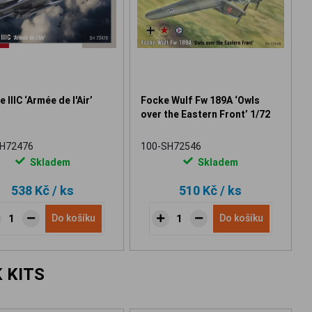
 IIIC ‘Armée de l'Air’
Focke Wulf Fw 189A ‘Owls
over the Eastern Front’ 1/72
SH72476
100-SH72546
Skladem
Skladem
538 Kč
/ ks
510 Kč
/ ks
Do košíku
Do košíku
 KITS