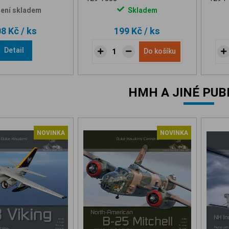
ení skladem
Skladem
08 Kč
/ ks
199 Kč
/ ks
Detail
Do košíku
HMH A JINÉ PUB
NOVINKA
NOVINKA