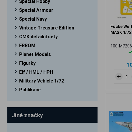
Special Hobby
Special Armour
Special Navy
Focke Wul
Vintage Treasure Edition
MASK 1/72
CMK detailní sety
FRROM
100-M7206
Planet Models
Figurky
1
Elf / HML / HPH
Military Vehicle 1/72
Publikace
Jiné značky