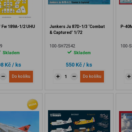
f Fw 189A-1/2 UHU
Junkers Ju 87D-1/3 ‘Combat
P-40M
& Captured’ 1/72
9
100-SH72542
100-
Skladem
Skladem
08 Kč
/ ks
550 Kč
/ ks
Do košíku
Do košíku