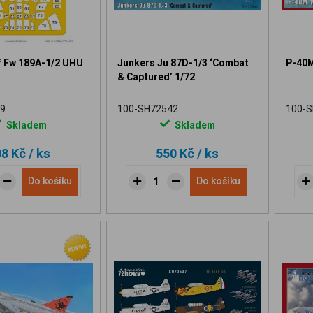
f Fw 189A-1/2 UHU
Junkers Ju 87D-1/3 ‘Combat
P-40M
& Captured’ 1/72
9
100-SH72542
100-
Skladem
Skladem
08 Kč
/ ks
550 Kč
/ ks
Do košíku
Do košíku