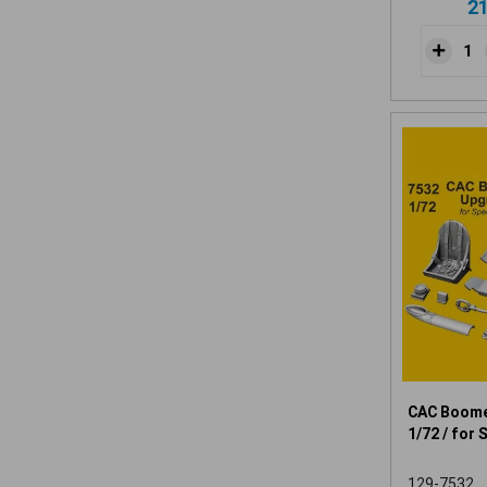
2
CAC Boome
1/72 / for 
129-7532