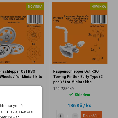
NOVINKA
NOVINKA
nschlepper Ost RSO
Raupenschlepper Ost RSO
Wheels / for Miniart kits
Towing Pintle - Early Type (2
pcs.) / for Miniart kits
35048
129-P35049
Skladem
Skladem
284 Kč
/ ks
136 Kč
/ ks
ohli anonymně
lní média, inzerci a
Do košíku
Do košíku
 patičce webu.