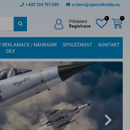
+420 724 797 580
orders@specialhobby.eu
0
0
Přihlášení
Registrace
 / REKLAMACE / NÁHRADNÍ
SPOLEČNOST
KONTAKT
DÍLY