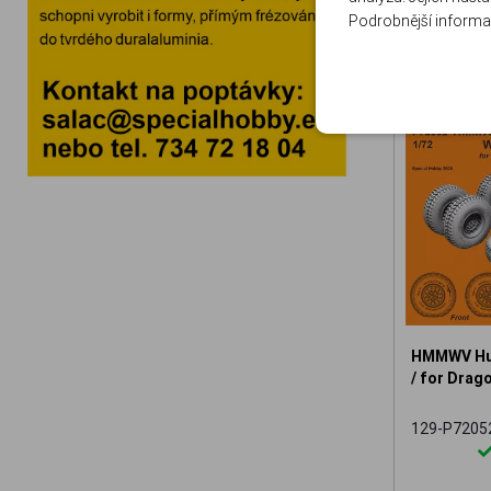
Podrobnější informa
HMMWV Hum
/ for Drago
129-P7205