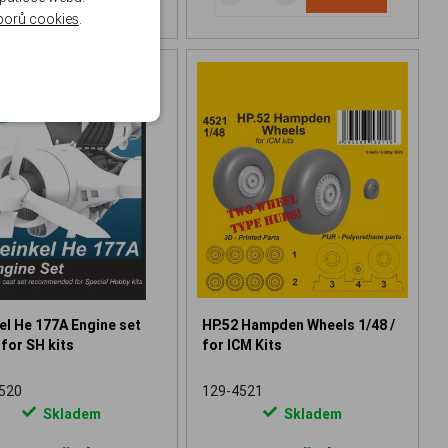
borů cookies
.
el He 177A Engine set
HP.52 Hampden Wheels 1/48 /
 for SH kits
for ICM Kits
520
129-4521
Skladem
Skladem