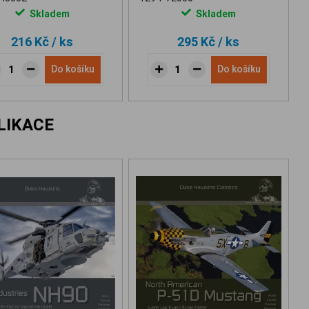
Skladem
Skladem
216 Kč
/ ks
295 Kč
/ ks
Do košíku
Do košíku
LIKACE