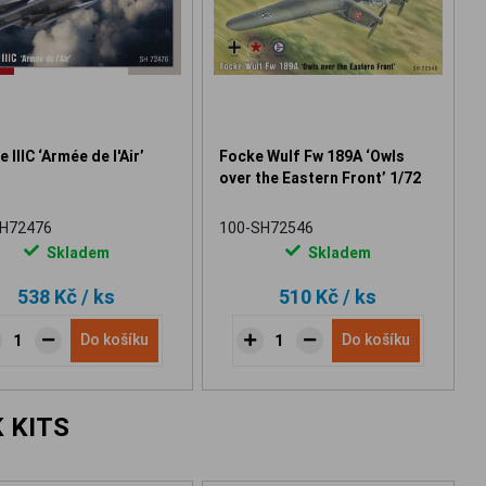
 IIIC ‘Armée de l'Air’
Focke Wulf Fw 189A ‘Owls
over the Eastern Front’ 1/72
SH72476
100-SH72546
Skladem
Skladem
538 Kč
/ ks
510 Kč
/ ks
Do košíku
Do košíku
 KITS