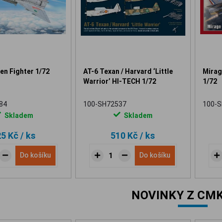
en Fighter 1/72
AT-6 Texan / Harvard ‘Little
Mirage
Warrior’ HI-TECH 1/72
1/72
84
100-SH72537
100-
Skladem
Skladem
25 Kč
/ ks
510 Kč
/ ks
Do košíku
Do košíku
NOVINKY Z CMK