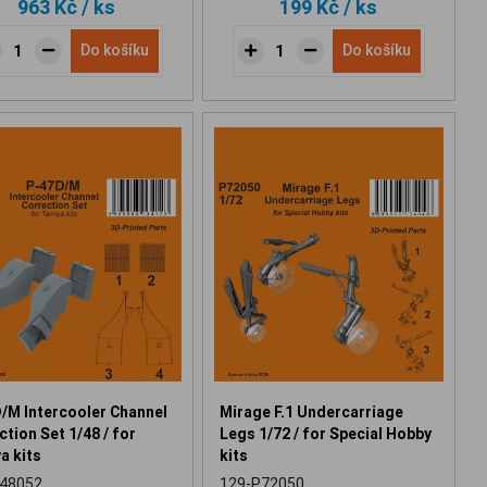
963 Kč
/ ks
199 Kč
/ ks
Do košíku
Do košíku
/M Intercooler Channel
Mirage F.1 Undercarriage
tion Set 1/48 / for
Legs 1/72 / for Special Hobby
a kits
kits
48052
129-P72050