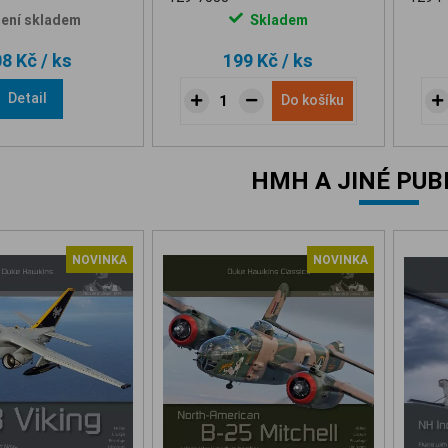
ení skladem
Skladem
08 Kč
/ ks
199 Kč
/ ks
Detail
Do košíku
HMH A JINÉ PUB
NOVINKA
NOVINKA