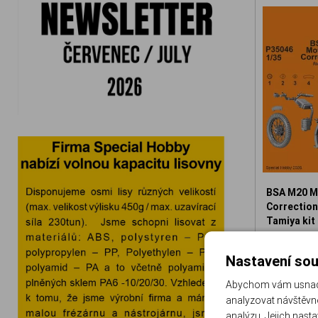
BSA M20 M
Correction 
Tamiya kit
129-P3504
Nastavení sou
3
Abychom vám usnadni
analyzovat návštěvno
analýzu. Jejich nast