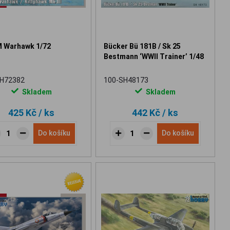
 Warhawk 1/72
Bücker Bü 181B / Sk 25
Bestmann ‘WWII Trainer’ 1/48
SH72382
100-SH48173
Skladem
Skladem
425 Kč
/ ks
442 Kč
/ ks
Do košíku
Do košíku