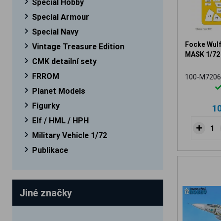
Special Hobby
Special Armour
Special Navy
Focke Wul
Vintage Treasure Edition
MASK 1/72
CMK detailní sety
FRROM
100-M7206
Planet Models
Figurky
1
Elf / HML / HPH
Military Vehicle 1/72
Publikace
Jiné značky