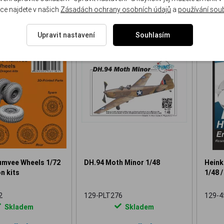
ce najdete v našich
Zásadách ochrany osobních údajů
a
používání sou
Upravit nastavení
Souhlasím
NOVINKA
NOVINKA
vee Wheels 1/72
DH.94 Moth Minor 1/48
Heink
n kits
1/48 /
2
129-PLT276
129-4
Skladem
Skladem