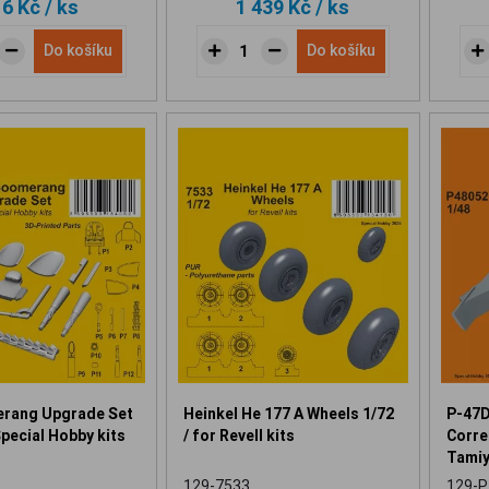
16 Kč
/ ks
1 439 Kč
/ ks
Do košíku
Do košíku
rang Upgrade Set
Heinkel He 177 A Wheels 1/72
P-47D
Special Hobby kits
/ for Revell kits
Correc
Tamiy
129-7533
129-P