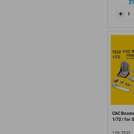
2
CAC Boome
1/72 / for 
129-7532