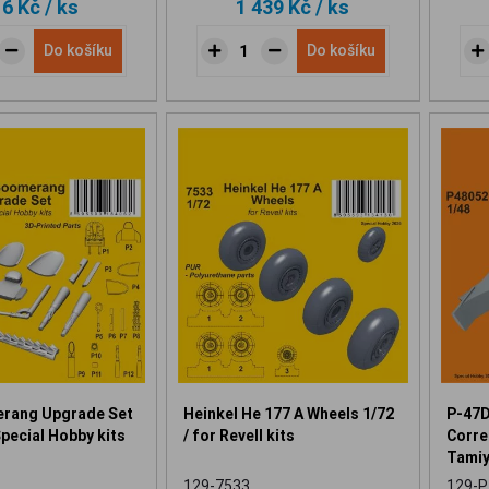
16 Kč
/ ks
1 439 Kč
/ ks
Do košíku
Do košíku
rang Upgrade Set
Heinkel He 177 A Wheels 1/72
P-47D
Special Hobby kits
/ for Revell kits
Correc
Tamiy
129-7533
129-P