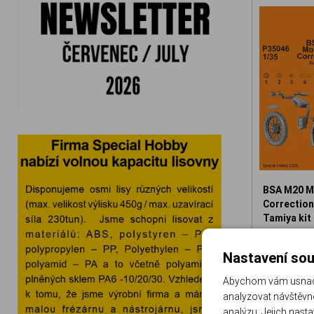
BSA M20 M
Correction 
Tamiya kit
129-P3504
Nastavení sou
3
Abychom vám usnadni
analyzovat návštěvno
analýzu. Jejich nast