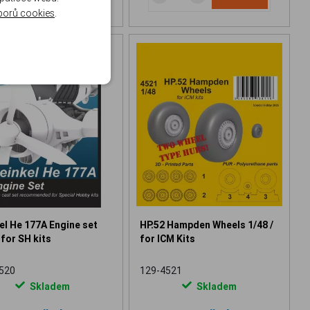
borů cookies
.
el He 177A Engine set
HP.52 Hampden Wheels 1/48 /
 for SH kits
for ICM Kits
520
129-4521
Skladem
Skladem