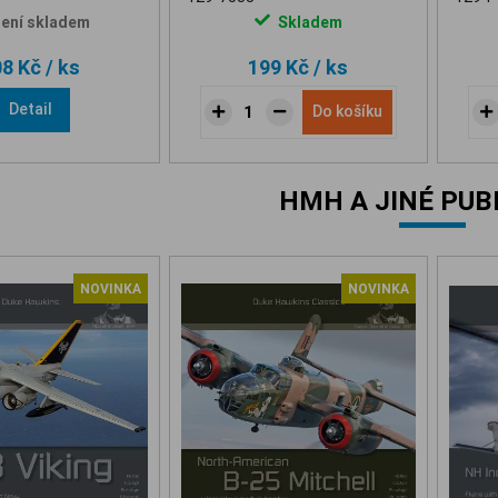
ení skladem
Skladem
08 Kč
/ ks
199 Kč
/ ks
Detail
Do košíku
HMH A JINÉ PUB
NOVINKA
NOVINKA