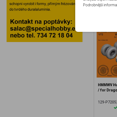
Podrobnější informa
HMMWV Hum
/ for Drago
129-P7205