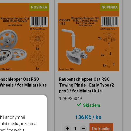
NOVINKA
NOVINKA
nschlepper Ost RSO
Raupenschlepper Ost RSO
Wheels / for Miniart kits
Towing Pintle - Early Type (2
pcs.) / for Miniart kits
35048
129-P35049
Skladem
Skladem
284 Kč
/ ks
136 Kč
/ ks
ohli anonymně
lní média, inzerci a
Do košíku
Do košíku
 patičce webu.