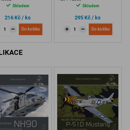
Skladem
Skladem
216 Kč
/ ks
295 Kč
/ ks
Do košíku
Do košíku
LIKACE