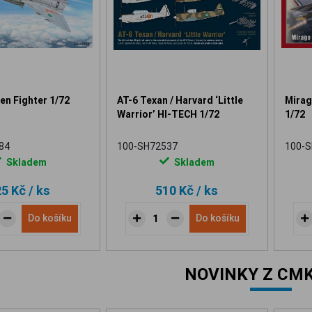
en Fighter 1/72
AT-6 Texan / Harvard ‘Little
Mirage
Warrior’ HI-TECH 1/72
1/72
84
100-SH72537
100-
Skladem
Skladem
25 Kč
/ ks
510 Kč
/ ks
Do košíku
Do košíku
NOVINKY Z CMK