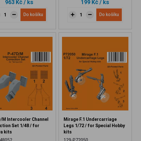
963 Kč
/ ks
199 Kč
/ ks
Do košíku
Do košíku
/M Intercooler Channel
Mirage F.1 Undercarriage
tion Set 1/48 / for
Legs 1/72 / for Special Hobby
a kits
kits
48052
129-P72050