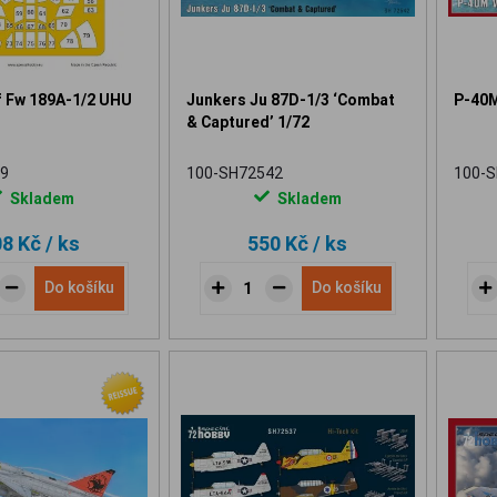
f Fw 189A-1/2 UHU
Junkers Ju 87D-1/3 ‘Combat
P-40M
& Captured’ 1/72
9
100-SH72542
100-
Skladem
Skladem
08 Kč
/ ks
550 Kč
/ ks
Do košíku
Do košíku