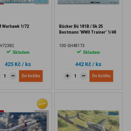
 Warhawk 1/72
Bücker Bü 181B / Sk 25
Bestmann ‘WWII Trainer’ 1/48
SH72382
100-SH48173
Skladem
Skladem
425 Kč
/ ks
442 Kč
/ ks
Do košíku
Do košíku