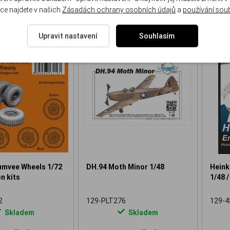
ce najdete v našich
Zásadách ochrany osobních údajů
a
používání sou
Upravit nastavení
Souhlasím
NOVINKA
NOVINKA
vee Wheels 1/72
DH.94 Moth Minor 1/48
Heink
n kits
1/48 /
2
129-PLT276
129-4
Skladem
Skladem