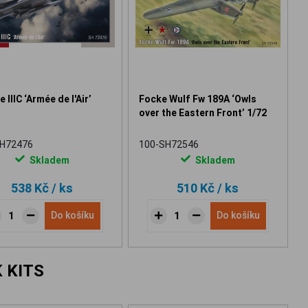
 IIIC ‘Armée de l'Air’
Focke Wulf Fw 189A ‘Owls
over the Eastern Front’ 1/72
SH72476
100-SH72546
Skladem
Skladem
538 Kč
/ ks
510 Kč
/ ks
Do košíku
Do košíku
 KITS