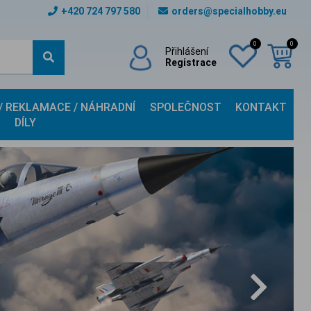
+420 724 797 580
orders@specialhobby.eu
0
0
Přihlášení
Registrace
 / REKLAMACE / NÁHRADNÍ
SPOLEČNOST
KONTAKT
DÍLY