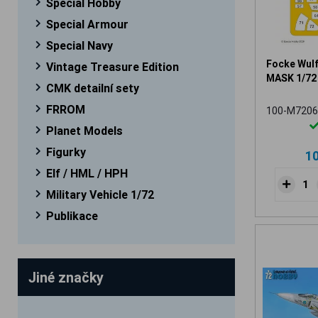
Special Hobby
Special Armour
Special Navy
Focke Wul
Vintage Treasure Edition
MASK 1/72
CMK detailní sety
FRROM
100-M7206
Planet Models
Figurky
1
Elf / HML / HPH
Military Vehicle 1/72
Publikace
Jiné značky