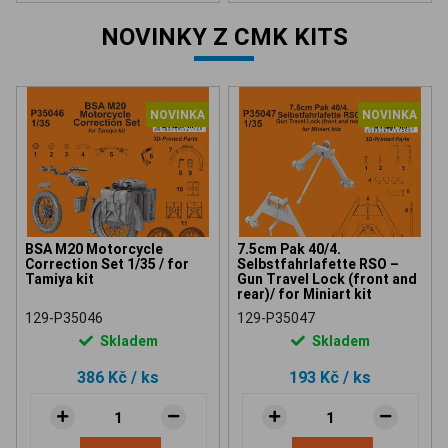
NOVINKY Z CMK KITS
NOVINKA
NOVINKA
BSA M20 Motorcycle
7.5cm Pak 40/4.
Correction Set 1/35 / for
Selbstfahrlafette RSO –
Tamiya kit
Gun Travel Lock (front and
rear)/ for Miniart kit
129-P35046
129-P35047
Skladem
Skladem
386 Kč
/ ks
193 Kč
/ ks