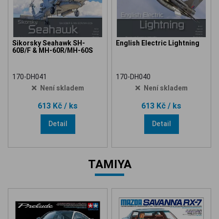
Sikorsky Seahawk SH-
English Electric Lightning
60B/F & MH-60R/MH-60S
170-DH041
170-DH040
Není skladem
Není skladem
613 Kč
/ ks
613 Kč
/ ks
Detail
Detail
TAMIYA