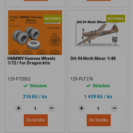
NOVINKA
NOVINKA
HMMWV Humvee Wheels
DH.94 Moth Minor 1/48
1/72 / for Dragon kits
129-P72052
129-PLT276
Skladem
Skladem
216 Kč
/ ks
1 439 Kč
/ ks
Do košíku
Do košíku