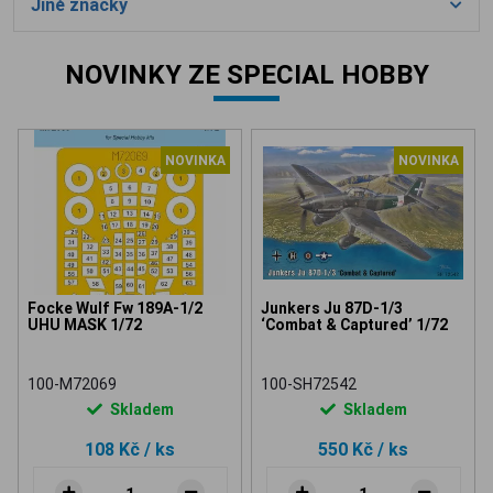
Jiné značky
NOVINKY ZE SPECIAL HOBBY
NOVINKA
NOVINKA
Focke Wulf Fw 189A-1/2
Junkers Ju 87D-1/3
UHU MASK 1/72
‘Combat & Captured’ 1/72
100-M72069
100-SH72542
Skladem
Skladem
108 Kč
/ ks
550 Kč
/ ks