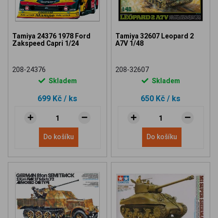
Tamiya 24376 1978 Ford
Tamiya 32607 Leopard 2
Zakspeed Capri 1/24
A7V 1/48
208-24376
208-32607
Skladem
Skladem
699 Kč
/ ks
650 Kč
/ ks
Do košíku
Do košíku