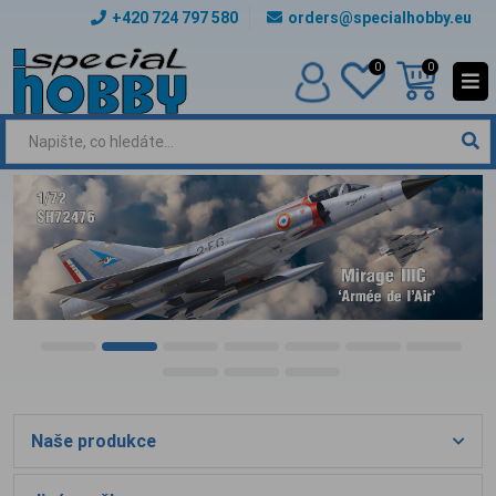
+420 724 797 580
orders@specialhobby.eu
0
0
Naše produkce