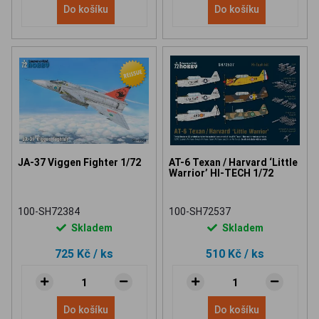
Do košíku
Do košíku
JA-37 Viggen Fighter 1/72
AT-6 Texan / Harvard ‘Little
Warrior’ HI-TECH 1/72
100-SH72384
100-SH72537
Skladem
Skladem
725 Kč
/ ks
510 Kč
/ ks
Do košíku
Do košíku