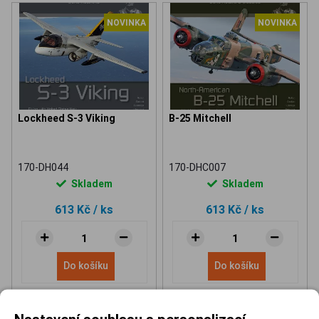
NOVINKA
NOVINKA
Lockheed S-3 Viking
B-25 Mitchell
170-DH044
170-DHC007
Skladem
Skladem
613 Kč
/ ks
613 Kč
/ ks
Do košíku
Do košíku
Nastavení souhlasu s personalizací