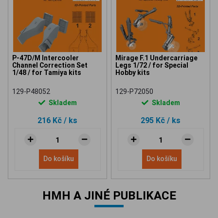
P-47D/M Intercooler
Mirage F.1 Undercarriage
Channel Correction Set
Legs 1/72 / for Special
1/48 / for Tamiya kits
Hobby kits
129-P48052
129-P72050
Skladem
Skladem
216 Kč
/ ks
295 Kč
/ ks
Do košíku
Do košíku
HMH A JINÉ PUBLIKACE