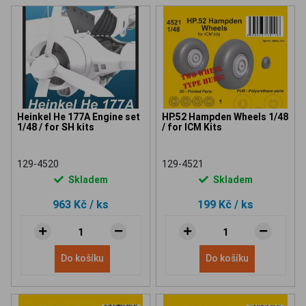
Heinkel He 177A Engine set
HP.52 Hampden Wheels 1/48
1/48 / for SH kits
/ for ICM Kits
129-4520
129-4521
Skladem
Skladem
963 Kč
/ ks
199 Kč
/ ks
Do košíku
Do košíku