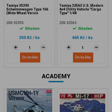
Tamiya 35393
Tamiya 32563 U.S. Modern
Schwimmwagen Type 166
4x4 Utility Vehicle "Cargo
(Wide Wheel Versio
Type" 1/48
208-35393
208-32563
Skladem
Skladem
550 Kč
/ ks
665 Kč
/ ks
Do košíku
Do košíku
ACADEMY