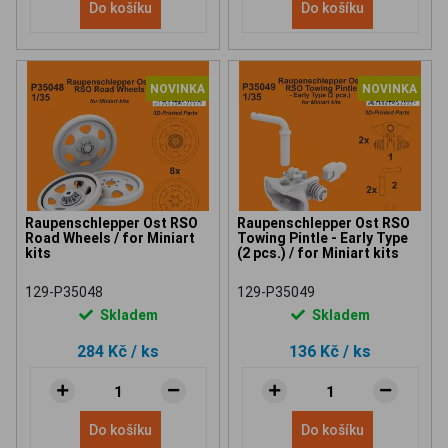
Do košíku
Do košíku
NOVINKA
NOVINKA
Raupenschlepper Ost RSO
Raupenschlepper Ost RSO
Road Wheels / for Miniart
Towing Pintle - Early Type
kits
(2 pcs.) / for Miniart kits
129-P35048
129-P35049
Skladem
Skladem
284 Kč
/ ks
136 Kč
/ ks
Do košíku
Do košíku