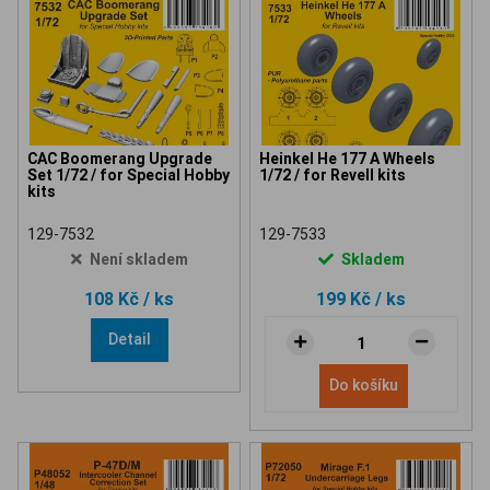
CAC Boomerang Upgrade
Heinkel He 177 A Wheels
Set 1/72 / for Special Hobby
1/72 / for Revell kits
kits
129-7532
129-7533
Není skladem
Skladem
108 Kč
/ ks
199 Kč
/ ks
Detail
Do košíku