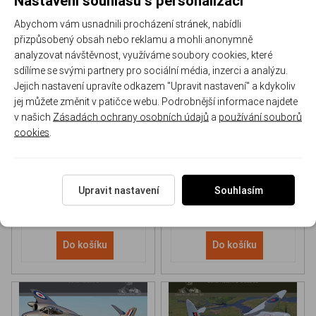
Abychom vám usnadnili procházení stránek, nabídli
přizpůsobený obsah nebo reklamu a mohli anonymně
analyzovat návštěvnost, využíváme soubory cookies, které
sdílíme se svými partnery pro sociální média, inzerci a analýzu.
Jejich nastavení upravíte odkazem "Upravit nastavení" a kdykoliv
NH 90 helicopter Book
P-51D Mustang Book
jej můžete změnit v patičce webu. Podrobnější informace najdete
v našich
Zásadách ochrany osobních údajů
a
používání souborů
cookies
.
170-DH043
170-DHC006
Skladem
Skladem
613 Kč
/ ks
565 Kč
/ ks
Upravit nastavení
Souhlasím
Do košíku
Do košíku