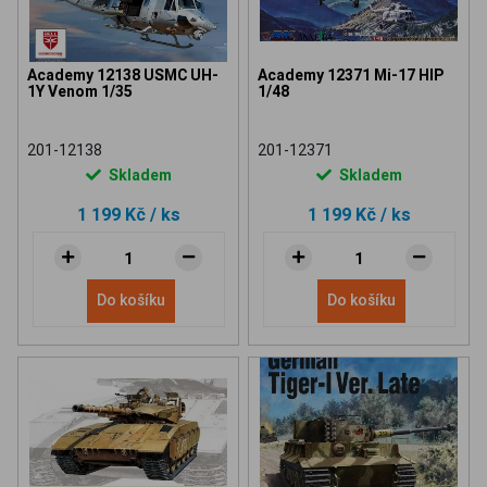
Academy 12138 USMC UH-
Academy 12371 Mi-17 HIP
1Y Venom 1/35
1/48
201-12138
201-12371
Skladem
Skladem
1 199 Kč
/ ks
1 199 Kč
/ ks
Do košíku
Do košíku