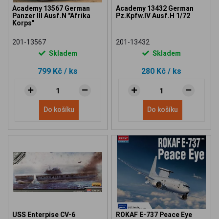
Academy 13567 German
Academy 13432 German
Panzer III Ausf.N "Afrika
Pz.Kpfw.IV Ausf.H 1/72
Korps"
201-13567
201-13432
Skladem
Skladem
799 Kč
/ ks
280 Kč
/ ks
Do košíku
Do košíku
USS Enterpise CV-6
ROKAF E-737 Peace Eye