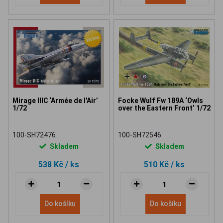
Mirage IIIC ‘Armée de l'Air’
Focke Wulf Fw 189A ‘Owls
1/72
over the Eastern Front’ 1/72
100-SH72476
100-SH72546
Skladem
Skladem
538 Kč
/ ks
510 Kč
/ ks
Do košíku
Do košíku