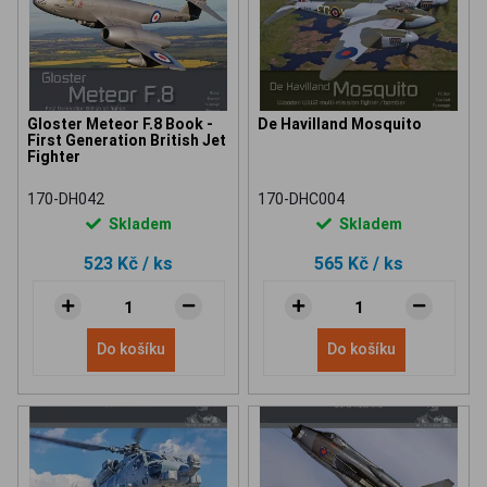
Gloster Meteor F.8 Book -
De Havilland Mosquito
First Generation British Jet
Fighter
170-DH042
170-DHC004
Skladem
Skladem
523 Kč
/ ks
565 Kč
/ ks
Do košíku
Do košíku