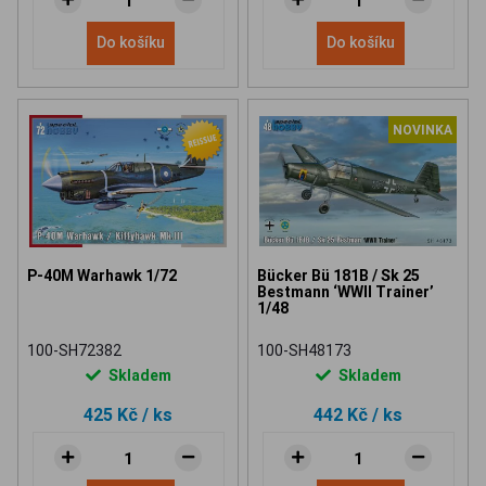
Do košíku
Do košíku
NOVINKA
P-40M Warhawk 1/72
Bücker Bü 181B / Sk 25
Bestmann ‘WWII Trainer’
1/48
100-SH72382
100-SH48173
Skladem
Skladem
425 Kč
/ ks
442 Kč
/ ks